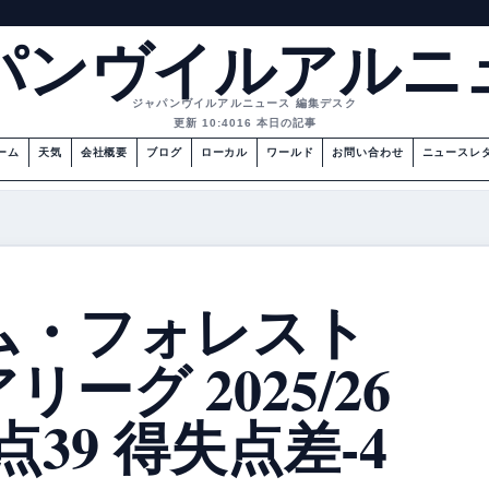
パンヴイルアルニ
ジャパンヴイルアルニュース 編集デスク
更新 10:40
16 本日の記事
ーム
天気
会社概要
ブログ
ローカル
ワールド
お問い合わせ
ニュースレ
ム・フォレスト
ーグ 2025/26
勝点39 得失点差-4