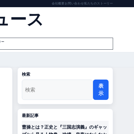
会社概要
お問い合わせ
私たちのストーリー
ュース
ター
検索
表
示
最新記事
曹操とは？正史と『三国志演義』のギャッ