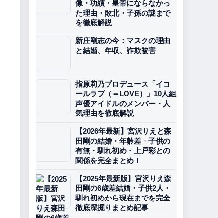
像・功績・皇帝にならなかっ
た理由・敗北・子孫の謎まで
を徹底解説
新庄剛志の今：マスクの理由
と結婚、年収、詐欺被害
指原莉乃プロデュース「イコ
ールラブ（＝LOVE）」10人組
声優アイドルのメンバー・人
気理由を徹底解説
【2026年最新】宮沢りえと森
田剛の結婚・年齢差・子供の
有無・馴れ初め・上戸彩との
関係を完全まとめ！
【2025年最新版】宮沢りえ森
田剛の6歳差結婚・子供2人・
馴れ初めから現在までを完全
徹底深掘りまとめ記事