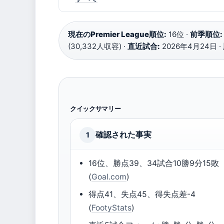
現在のPremier League順位:
16位 ·
前季順位:
(30,332人収容) ·
直近試合:
2026年4月24日 ·
クイックサマリー
確認された事実
1
16位、勝点39、34試合10勝9分15敗
(
Goal.com
)
得点41、失点45、得失点差-4
(
FootyStats
)