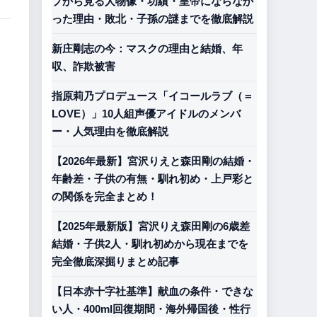
プから見る人物像・功績・皇帝にならなか
った理由・敗北・子孫の謎までを徹底解説
新庄剛志の今：マスクの理由と結婚、年
収、詐欺被害
指原莉乃プロデュース「イコールラブ（＝
LOVE）」10人組声優アイドルのメンバ
ー・人気理由を徹底解説
【2026年最新】宮沢りえと森田剛の結婚・
年齢差・子供の有無・馴れ初め・上戸彩と
の関係を完全まとめ！
【2025年最新版】宮沢りえ森田剛の6歳差
結婚・子供2人・馴れ初めから現在までを
完全徹底深掘りまとめ記事
【日本赤十字社基準】献血の条件・できな
い人・400ml回復期間・海外帰国後・性行