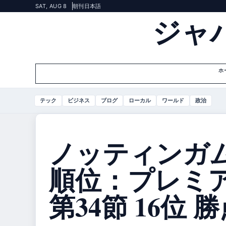
SAT, AUG 8
朝刊
日本語
ジャ
ホ
テック
ビジネス
ブログ
ローカル
ワールド
政治
ノッティンガ
順位：プレミアリ
第34節 16位 