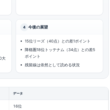
今後の展望
4
15位リーズ（40点）との差1ポイント
降格圏18位トッテナム（34点）との差5
ポイント
0大
残留線は依然として読める状況
データ
16位