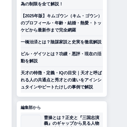
為の制限を全て解説！
【2025年版】キムゴウン（キム・ゴウン）
のプロフィール・年齢・結婚・熱愛・トッ
ケビから最新作まで完全網羅
一橋治済とは？陰謀家説と史実を徹底解説
ビル・ゲイツとは？功績・悪評・現在の活
動を解説
天才の特徴・定義・IQの目安｜天才と呼ば
れる人の共通点と秀才との違いをアインシ
ュタインやビートたけしの事例で解説
編集部から
曹操とは？正史と『三国志演
義』のギャップから見る人物