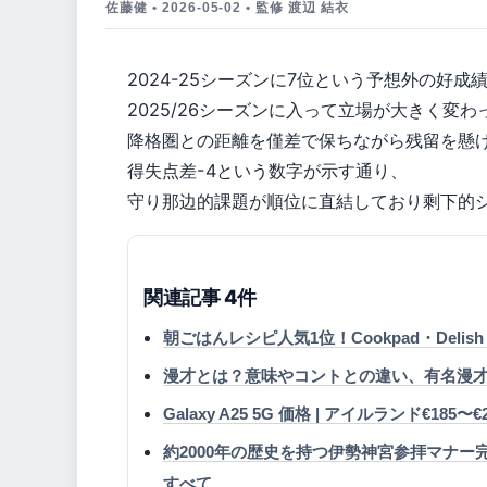
佐藤健 • 2026-05-02 • 監修 渡辺 結衣
2024-25シーズンに7位という予想外の好
2025/26シーズンに入って立場が大きく変
降格圏との距離を僅差で保ちながら残留を懸け
得失点差-4という数字が示す通り、
守り那边的課題が順位に直結しており剩下的
関連記事 4件
朝ごはんレシピ人気1位！Cookpad・Delis
漫才とは？意味やコントとの違い、有名漫
Galaxy A25 5G 価格 | アイルランド€185〜
約2000年の歴史を持つ伊勢神宮参拝マナ
すべて