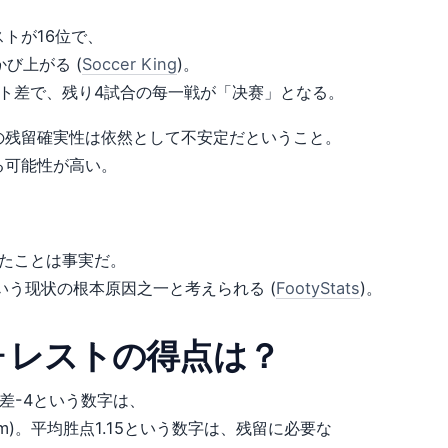
レストが16位で、
び上がる (
Soccer King
)。
ント差で、残り4試合の每一戦が「决赛」となる。
の残留確実性は依然として不安定だということ。
る可能性が高い。
たことは事実だ。
いう现状の根本原因之一と考えられる (
FootyStats
)。
ォレストの得点は？
点差-4という数字は、
om)。平均胜点1.15という数字は、残留に必要な