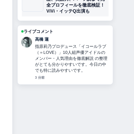
全プロフィールを徹底検証！
ViVi・イッテQ出演も
ライブコメント
佐藤 遥
曹操とは？正史と『三国志演義』のギ
ャップから見る人物像・功績・皇帝に
ならなかった理由・敗北・子孫の謎ま
でを徹底解説 を追っていますが、この
解説は落ち着いていて信頼できます。
5 分前