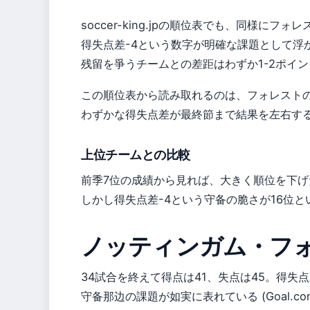
soccer-king.jpの順位表でも、同様にフォ
得失点差-4という数字が明確な課題として浮か
残留を爭うチームとの差距はわずか1-2ポイ
この順位表から読み取れるのは、フォレスト
わずかな得失点差が最終節まで結果を左右す
上位チームとの比較
前季7位の成績から見れば、大きく順位を下げ
しかし得失点差-4という守备の脆さが16位と
ノッティンガム・フ
34試合を終えて得点は41、失点は45。得失
守备那边の課題が如実に表れている (Goal.c