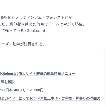
成績を収めたノッティンガム・フォレストだが、
わった。第34節を終えた時点でチームはやがて16位、
て残っている (
Goal.com
)。
シーズン動向が注目される。
h Kitchenなど5大サイト厳選の簡単時短メニュー
才師を解説
€269 日本SIMフリー29,900円
ー完全ガイド｜知っておくべき禁止事項・ご利益・片参りの理由の