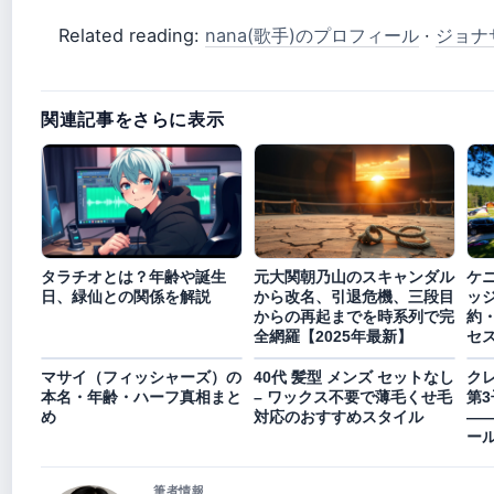
Related reading:
nana(歌手)のプロフィール
·
ジョナ
関連記事をさらに表示
タラチオとは？年齢や誕生
元大関朝乃山のスキャンダル
ケ
日、緑仙との関係を解説
から改名、引退危機、三段目
ッジ
からの再起までを時系列で完
約
全網羅【2025年最新】
セ
マサイ（フィッシャーズ）の
40代 髪型 メンズ セットなし
ク
本名・年齢・ハーフ真相まと
– ワックス不要で薄毛くせ毛
第
め
対応のおすすめスタイル
―
ー
筆者情報