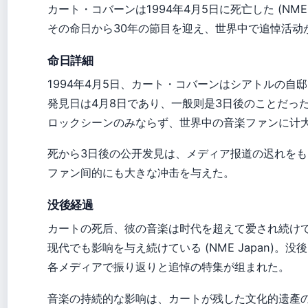
カート・コバーンは1994年4月5日に死亡した (NME J
その命日から30年の節目を迎え、世界中で追悼活动が行わ
命日詳細
1994年4月5日、カート・コバーンはシアトルの自邸で死
発見日は4月8日であり、一般
则是3日後のことだっ
ロックシーンのみならず、世界中の音楽ファンに计
死から3日後の公开发見は、メディア报道の迟れをも
ファン间的にも大きな冲击を与えた。
没後経過
カートの死后、彼の音楽は时代を超えて爱され続けている
现代でも影响を与え続けている (NME Japan)。没
各メディアで振り返りと追悼の特集が组まれた。
音楽の持続的な影响は、カートが残した文化的遗產