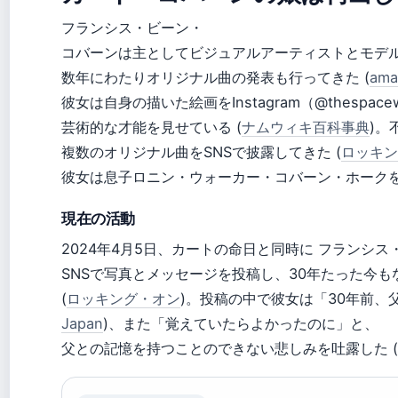
フランシス・ビーン・
コバーンは主としてビジュアルアーティストとモデ
数年にわたりオリジナル曲の発表も行ってきた (
ama
彼女は自身の描いた絵画をInstagram（@thespac
芸術的な才能を見せている (
ナムウィキ百科事典
)。
複数のオリジナル曲をSNSで披露してきた (
ロッキン
彼女は息子ロニン・ウォーカー・コバーン・ホークを
現在の活動
2024年4月5日、カートの命日と同時に フランシ
SNSで写真とメッセージを投稿し、30年たった今
(
ロッキング・オン
)。投稿の中で彼女は「30年前、
Japan
)、また「覚えていたらよかったのに」と、
父との記憶を持つことのできない悲しみを吐露した (