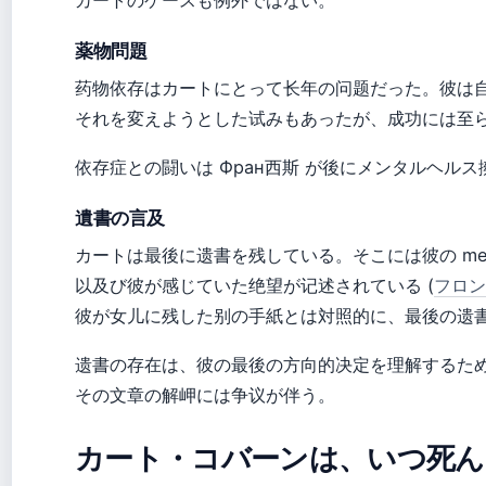
カートのケースも例外ではない。
薬物問題
药物依存はカートにとって长年の问题だった。彼は
それを変えようとした试みもあったが、成功には至らなかっ
依存症との闘いは Фран西斯 が後にメンタルヘル
遺書の言及
カートは最後に遗書を残している。そこには彼の men
以及び彼が感じていた绝望が记述されている (
フロン
彼が女儿に残した别の手紙とは対照的に、最後の遗
遗書の存在は、彼の最後の方向的决定を理解するた
その文章の解岬には争议が伴う。
カート・コバーンは、いつ死ん