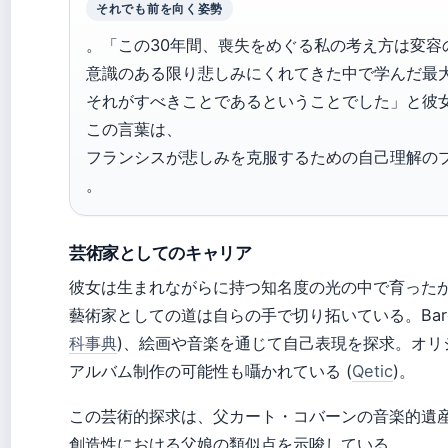
それでも前を向く姿勢
。「この30年間、喪失をめぐる私の考え方は変容
意識のある限り悲しみにくれてきた中で学んだ最
それがすべきことであるということでした」と彼女は語
この言葉は、
フランシスが悲しみを克服するための自己理解の
。
芸術家としてのキャリア
彼女は生まれながらに持つ知名度の光の中で育った
藝術家としての道は自らの手で切り拓いている。Bard C
科事典
)、絵画や音楽を通じて自己表現を探求。オリ
アルバム制作の可能性も囁かれている (
Qetic
)。
この芸術的探求は、父カート・コバーンの音楽的遺
創造性における父娘の類似点を示唆している。