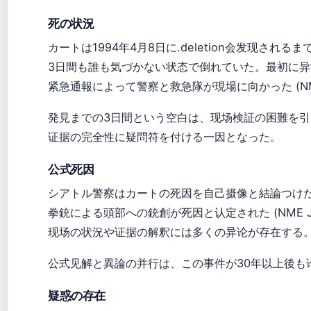
死の状況
カートは1994年4月8日に.deletion会发现されるま
3日間も誰も気づかない状态で倒れていた。最初に
紧急通報によって警察と救急隊が現場に向かった (NME
発見までの3日間という空白は、现场検証の困難を
证据の完全性に疑問符を付ける一因となった。
公式死因
シアトル警察はカートの死因を自己摄像と結論つけ
拳銃による頭部への銃創が死因と认定された (NME J
现场の状況や证据の解釈には多くの异论が存在する
公式见解と異論の并行は、この事件が30年以上後も
疑惑の存在