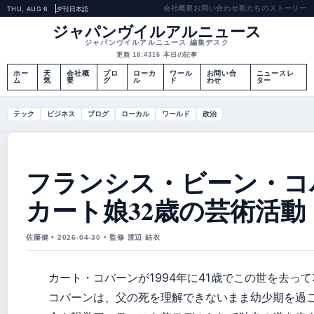
会社概要
お問い合わせ
私たちのストーリー
THU, AUG 6
夕刊
日本語
ジャパンヴイルアルニュース
ジャパンヴイルアルニュース 編集デスク
更新 18:43
16 本日の記事
ホー
天
会社概
ブロ
ローカ
ワール
お問い合
ニュースレ
ム
気
要
グ
ル
ド
わせ
ター
テック
ビジネス
ブログ
ローカル
ワールド
政治
フランシス・ビーン・コ
カート娘32歳の芸術活動
佐藤健 • 2026-04-30 • 監修 渡辺 結衣
カート・コバーンが1994年に41歳でこの世を去っ
コバーンは、父の死を理解できないまま幼少期を過