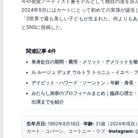
今や視覚アーティスト兼モデルとして独自の道を歩
2024年9月にはカートにとって初めての実孫が誕
「S世界で最も美しい子どもが生まれた。何よりも
とSNSに投稿した。
関連記事 4件
単身赴任の期間・費用・メリット・デメリットを徹
ル ルージュ デュオ ウルトラ トゥニュ – イエベ
デイビット・ハワード・ソーントン – 年齢・身長
みたらし加奈のプロフィールまとめ｜臨床心理士・
出演までを紹介
生年月日:
1992年8月18日 ·
年齢:
31歳（2024年現在）
カート・コバーン、コートニー・ラブ ·
Instagram:
@