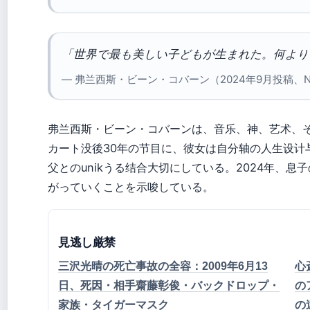
「世界で最も美しい子どもが生まれた。何より
— 弗兰西斯・ビーン・コバーン（2024年9月投稿、NME
弗兰西斯・ビーン・コバーンは、音乐、神、艺术、
カート没後30年の节目に、彼女は自分轴の人生设计
父とのunikうる结合大切にしている。2024年、
がっていくことを示唆している。
見逃し厳禁
三沢光晴の死亡事故の全容：2009年6月13
心
日、死因・相手齋藤彰俊・バックドロップ・
の
家族・タイガーマスク
の