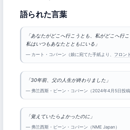
語られた言葉
「あなたがどこへ行こうとも、私がどこへ行こ
私はいつもあなたとともにいる」
— カート・コバーン（娘に宛てた手紙より、
フロン
「30年前、父の人生が終わりました」
— 弗兰西斯・ビーン・コバーン（2024年4月5日投稿、N
「覚えていたらよかったのに」
— 弗兰西斯・ビーン・コバーン（NME Japan）