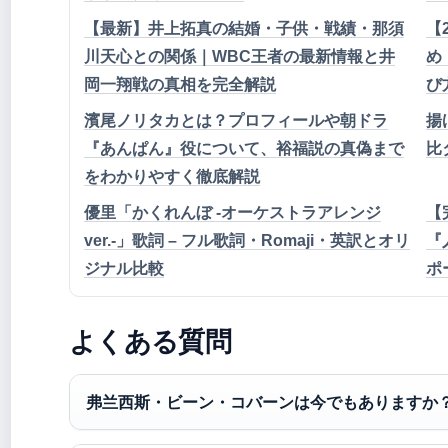
【最新】井上拓真の結婚・子供・戦績・那須
【
川天心との関係｜WBC王者の最新情報と井
め
岡一翔戦の真相を完全解説
び
濱尾ノリタカとは？プロフィールや朝ドラ
揚
『あんぱん』役について、裕福説の真偽まで
比
をわかりやすく徹底解説
優里「かくれんぼ -オーケストラアレンジ
【
ver.-」歌詞 – フル歌詞・Romaji・英訳とオリ
『
ジナル比較
ポ
よくある質問
弗兰西斯・ビーン・コバーンは今でもありますか