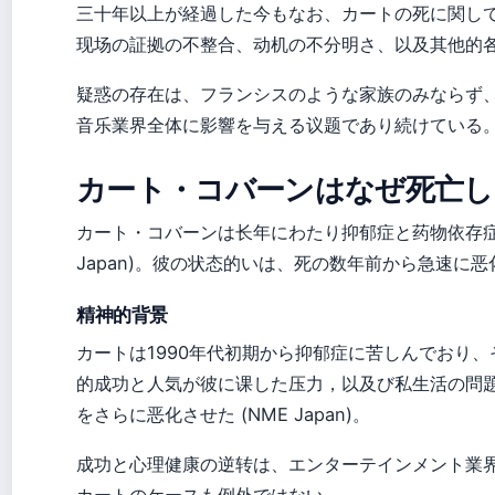
三十年以上が経過した今もなお、カートの死に関し
现场の証拠の不整合、动机の不分明さ、以及其他的各种说
疑惑の存在は、フランシスのような家族のみならず
音乐業界全体に影響を与える议题であり続けている
カート・コバーンはなぜ死亡し
カート・コバーンは长年にわたり抑郁症と药物依存症
Japan)。彼の状态的いは、死の数年前から急速に
精神的背景
カートは1990年代初期から抑郁症に苦しんでおり
的成功と人気が彼に课した压力，以及び私生活の問題が、彼の
をさらに恶化させた (NME Japan)。
成功と心理健康の逆转は、エンターテインメント業