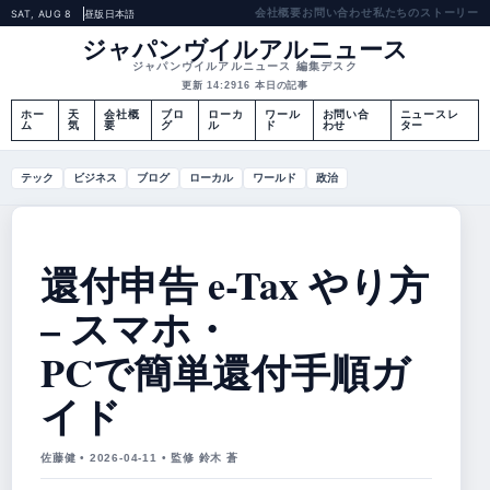
会社概要
お問い合わせ
私たちのストーリー
SAT, AUG 8
昼版
日本語
ジャパンヴイルアルニュース
ジャパンヴイルアルニュース 編集デスク
更新 14:29
16 本日の記事
ホー
天
会社概
ブロ
ローカ
ワール
お問い合
ニュースレ
ム
気
要
グ
ル
ド
わせ
ター
テック
ビジネス
ブログ
ローカル
ワールド
政治
還付申告 e-Tax やり方
– スマホ・
PCで簡単還付手順ガ
イド
佐藤健 • 2026-04-11 • 監修 鈴木 蒼