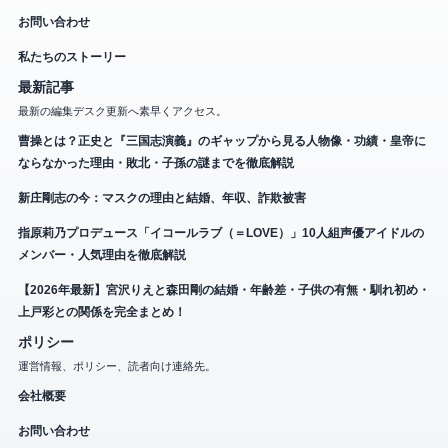
お問い合わせ
私たちのストーリー
最新記事
最新の編集デスク更新へ素早くアクセス。
曹操とは？正史と『三国志演義』のギャップから見る人物像・功績・皇帝に
ならなかった理由・敗北・子孫の謎までを徹底解説
新庄剛志の今：マスクの理由と結婚、年収、詐欺被害
指原莉乃プロデュース「イコールラブ（＝LOVE）」10人組声優アイドルの
メンバー・人気理由を徹底解説
【2026年最新】宮沢りえと森田剛の結婚・年齢差・子供の有無・馴れ初め・
上戸彩との関係を完全まとめ！
ポリシー
運営情報、ポリシー、読者向け連絡先。
会社概要
お問い合わせ