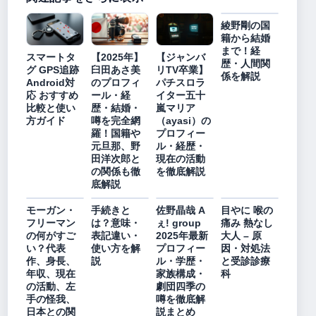
綾野剛の国
籍から結婚
まで！経
スマートタ
【2025年】
【ジャンバ
歴・人間関
グ GPS追跡
臼田あさ美
リTV卒業】
係を解説
Android対
のプロフィ
パチスロラ
応 おすすめ
ール・経
イター五十
比較と使い
歴・結婚・
嵐マリア
方ガイド
噂を完全網
（ayasi）の
羅！国籍や
プロフィー
元旦那、野
ル・経歴・
田洋次郎と
現在の活動
の関係も徹
を徹底解説
底解説
モーガン・
手続きと
佐野晶哉 A
目やに 喉の
フリーマン
は？意味・
ぇ! group
痛み 熱なし
の何がすご
表記違い・
2025年最新
大人 – 原
い？代表
使い方を解
プロフィー
因・対処法
作、身長、
説
ル・学歴・
と受診診療
年収、現在
家族構成・
科
の活動、左
劇団四季の
手の怪我、
噂を徹底解
日本との関
説まとめ