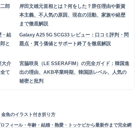
宮二郎
岸田文雄元首相とは？何をした？辞任理由や新資
本主義、不人気の原因、現在の活動、家族や経歴
まで徹底解説
歴・結
Galaxy A25 5G SCG33 レビュー：口コミ評判・問
次郎と
題点・買う価値とサポート終了を徹底解説
莱大介
宮脇咲良（LE SSERAFIM）の完全ガイド：韓国進
を全て
出の理由、AKB卒業時期、韓国語レベル、人気の
秘密と批判
火・金魚のイラスト付き折り方
のプロフィール・年齢・結婚・熱愛・トッケビから最新作まで完全網