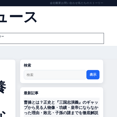
会社概要
お問い合わせ
私たちのストーリー
ュース
ター
検索
表示
養
最新記事
曹操とは？正史と『三国志演義』のギャッ
な
プから見る人物像・功績・皇帝にならなか
った理由・敗北・子孫の謎までを徹底解説