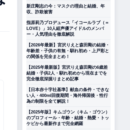
新庄剛志の今：マスクの理由と結婚、年
収、詐欺被害
指原莉乃プロデュース「イコールラブ（＝
LOVE）」10人組声優アイドルのメンバ
ー・人気理由を徹底解説
【2026年最新】宮沢りえと森田剛の結婚・
年齢差・子供の有無・馴れ初め・上戸彩と
の関係を完全まとめ！
【2025年最新版】宮沢りえ森田剛の6歳差
結婚・子供2人・馴れ初めから現在までを
完全徹底深掘りまとめ記事
【日本赤十字社基準】献血の条件・できな
い人・400ml回復期間・海外帰国後・性行
為の制限を全て解説！
【2025年版】キムゴウン（キム・ゴウン）
のプロフィール・年齢・結婚・熱愛・トッ
ケビから最新作まで完全網羅