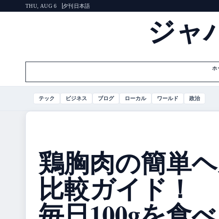
夕刊
日本語
THU, AUG 6
ジャ
ホ
テック
ビジネス
ブログ
ローカル
ワールド
政治
鶏胸肉の簡単ヘ
比較ガイド！
毎日100gを