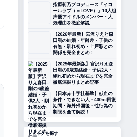
指原莉乃プロデュース「イコ
ールラブ（＝LOVE）」10人組
声優アイドルのメンバー・人
気理由を徹底解説
【2026年最新】宮沢りえと森
田剛の結婚・年齢差・子供の
有無・馴れ初め・上戸彩との
関係を完全まとめ！
【2025年最新版】宮沢りえ森
田剛の6歳差結婚・子供2人・
馴れ初めから現在までを完全
徹底深掘りまとめ記事
【日本赤十字社基準】献血の
条件・できない人・400ml回復
期間・海外帰国後・性行為の
制限を全て解説！
トピックを探す