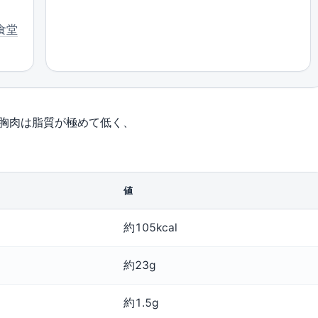
食堂
胸肉は脂質が極めて低く、
。
値
約105kcal
約23g
約1.5g