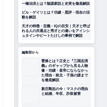
一橋治済とは？陰謀家説と史実を徹底解説
ビル・ゲイツとは？功績・悪評・現在の活
動を解説
天才の特徴・定義・IQの目安｜天才と呼ば
れる人の共通点と秀才との違いをアインシ
ュタインやビートたけしの事例で解説
編集部から
曹操とは？正史と『三国志演
義』のギャップから見る人物
像・功績・皇帝にならなかっ
た理由・敗北・子孫の謎まで
を徹底解説
新庄剛志の今：マスクの理由
と結婚、年収、詐欺被害