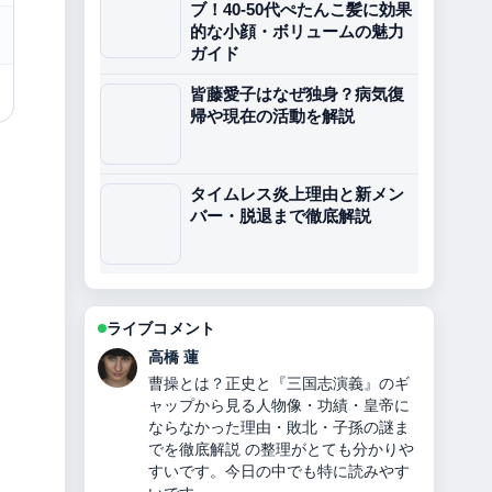
ブ！40-50代ぺたんこ髪に効果
的な小顔・ボリュームの魅力
ガイド
皆藤愛子はなぜ独身？病気復
帰や現在の活動を解説
タイムレス炎上理由と新メン
バー・脱退まで徹底解説
ライブコメント
佐藤 遥
新庄剛志の今：マスクの理由と結婚、
年収、詐欺被害 を追っていますが、こ
の解説は落ち着いていて信頼できま
す。
7 分前