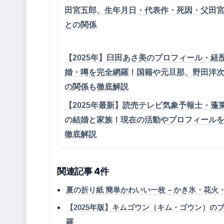
田宮五郎、生年月日・代表作・死因・父田
との関係
【2025年】臼田あさ美のプロフィール・経
婚・噂を完全網羅！国籍や元旦那、野田洋
の関係も徹底解説
【2025年最新】読売テレビ気象予報士・蓬
の結婚と家族！現在の活動やプロフィール
徹底解説
関連記事 4件
夏の折り紙 簡単かわいい一枚 – かき氷・花
【2025年版】キムゴウン（キム・ゴウン）
羅