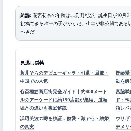
結論:
花宮初奈の年齢は非公開だが、誕生日が10月2
祝福できる唯一の手がかりだ。生年が非公開である
べきだ。
見逃し厳禁
蒼井そらのデビューギャラ・引退・旦那・
皆藤愛
中国での人気
動を解
心斎橋筋商店街完全ガイド｜約600メート
宮脇咲良
ルのアーケードに約180店舗が集結、道頓
ド：韓
堀との違いも徹底解説
語レベ
浜辺美波の噂を検証：熱愛・激ヤセ・結婚
ウサギ
の真実
デメリ