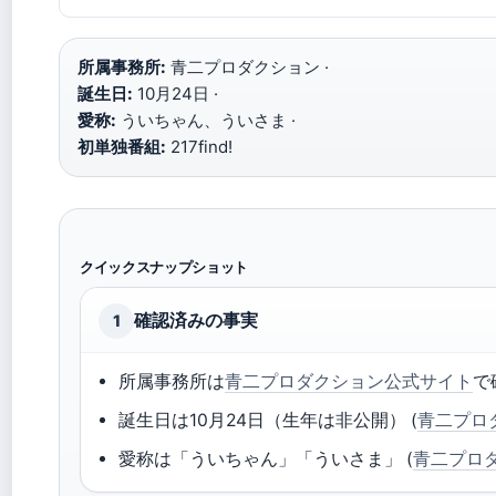
所属事務所:
青二プロダクション ·
誕生日:
10月24日 ·
愛称:
ういちゃん、ういさま ·
初単独番組:
217find!
クイックスナップショット
確認済みの事実
1
所属事務所は
青二プロダクション公式サイト
で
誕生日は10月24日（生年は非公開） (
青二プロ
愛称は「ういちゃん」「ういさま」 (
青二プロ