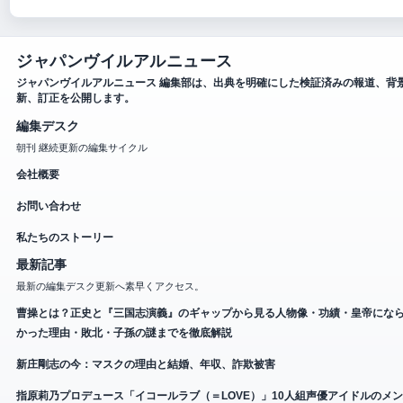
ジャパンヴイルアルニュース
ジャパンヴイルアルニュース 編集部は、出典を明確にした検証済みの報道、背
新、訂正を公開します。
編集デスク
朝刊 継続更新の編集サイクル
会社概要
お問い合わせ
私たちのストーリー
最新記事
最新の編集デスク更新へ素早くアクセス。
曹操とは？正史と『三国志演義』のギャップから見る人物像・功績・皇帝にな
かった理由・敗北・子孫の謎までを徹底解説
新庄剛志の今：マスクの理由と結婚、年収、詐欺被害
指原莉乃プロデュース「イコールラブ（＝LOVE）」10人組声優アイドルのメ