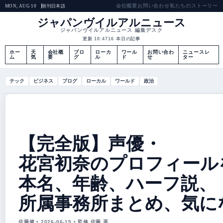
会社概要
お問い合わせ
私たちのストーリー
朝刊
日本語
MON, AUG 10
ジャパンヴイルアルニュース
ジャパンヴイルアルニュース 編集デスク
更新 10:47
16 本日の記事
ホー
天
会社概
ブロ
ローカ
ワール
お問い合わ
ニュースレ
ム
気
要
グ
ル
ド
せ
ター
テック
ビジネス
ブログ
ローカル
ワールド
政治
【完全版】声優・
花宮初奈のプロフィール
本名、年齢、ハーフ説、
所属事務所まとめ、気に
佐藤健 • 2026-06-15 • 監修 佐藤 遥