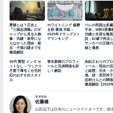
曹操とは？正史と
ホワイトニング 歯磨
ペレの死因は多臓
『三国志演義』のギ
き粉 最強 市販 –
不全、W杯3度優
ャップから見る人物
2025年ドラッグスト
功績と生涯を徹底
像・功績・皇帝にな
アランキング
説：82歳で死去
らなかった理由・敗
サッカーの王様の
北・子孫の謎までを
録と遺産
徹底解説
40代 髪型 メンズ セ
菅生新樹のプロフィ
由紀さおりのプロ
ットなし – ワックス
ールと兄弟関係を詳
ィール：現在の活
不要で薄毛くせ毛対
しく解説
と経歴、元夫・小
応のおすすめスタイ
旭、姉・安田祥子
ル
志村けんとの関係
徹底解説【2025
筆者情報
佐藤健
山田花子は日本のニュースライターです。彼