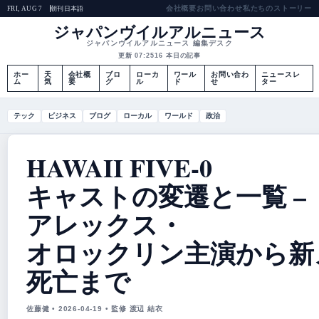
会社概要
お問い合わせ
私たちのストーリー
朝刊
日本語
FRI, AUG 7
ジャパンヴイルアルニュース
ジャパンヴイルアルニュース 編集デスク
更新 07:25
16 本日の記事
ホー
天
会社概
ブロ
ローカ
ワール
お問い合わ
ニュースレ
ム
気
要
グ
ル
ド
せ
ター
テック
ビジネス
ブログ
ローカル
ワールド
政治
HAWAII FIVE-0
キャストの変遷と一覧 –
アレックス・
オロックリン主演から新
死亡まで
佐藤健 • 2026-04-19 • 監修 渡辺 結衣