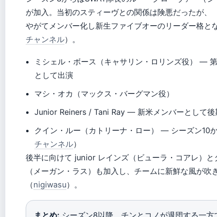
が加入。当初のスティーヴとの関係は険悪だったが、
やがてメンバー化し新生ファイブオーのリーダー格と
チャンネル
）。
ミシェル・ボース（キャサリン・ロリンズ役） — 
として出演
マシ・オカ（マックス・バーグマン役）
Junior Reiners / Tani Ray — 新米メンバーとし
クイン・ルー（カトリーナ・ロー） — シーズン10
チャンネル
）
後半に向けて junior レインズ（ビューラ・コアレ）
（メーガン・ラス）も加入し、チームに新鮮な風が吹
（
nigiwasu
）。
まとめ:
シーズン8以降、チンとコノが退団する一方でル