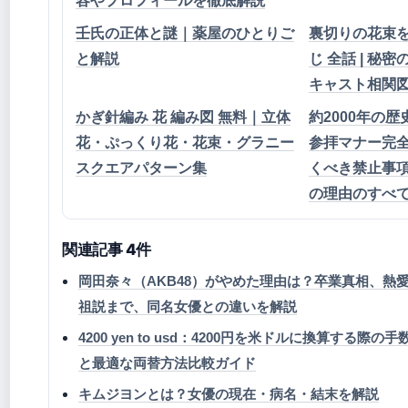
容やプロフィールを徹底解説
壬氏の正体と謎｜薬屋のひとりご
裏切りの花束を
と解説
じ 全話 | 秘密
キャスト相関
かぎ針編み 花 編み図 無料｜立体
約2000年の
花・ぷっくり花・花束・グラニー
参拝マナー完
スクエアパターン集
くべき禁止事
の理由のすべ
関連記事 4件
岡田奈々（AKB48）がやめた理由は？卒業真相、熱
祖説まで、同名女優との違いを解説
4200 yen to usd：4200円を米ドルに換算する際
と最適な両替方法比較ガイド
キムジヨンとは？女優の現在・病名・結末を解説