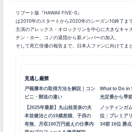
リブート版『HAWAII FIVE-0』
は2010年のスタートから2020年のシーズン10終了ま
主演のアレックス・オロックリンを中心に大きなキャ
チン・ホー、コノの退団から新メンバーの加入、
そして死亡俳優の報告まで、日本人ファンに向けてま
見逃し厳禁
戸籍謄本の取得方法を解説｜コン
What to Do i
ビニ・郵送の違い
光定番から季
【2025年最新】丸山桂里奈の夫
ノッティンガム
本並健治との19歳差婚、子供の
位：プレミアリーグ
有無、月収100万円超えの仕事内
34節 16位 勝