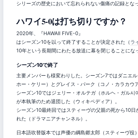
シリーズの歴史において忘れられない傷痛の記録とな
ハワイ5-0は打ち切りですか？
2020年、『HAWAII FIVE-0』
はシーズン10を以って終了することが決定された（
ラ
10年という長期間にわたる放送に幕を閉じることにな
シーズン10で終了
主要メンバーも様変わりした。シーズン7ではダニエル
ホー・ケリー）とグレイス・パーク（コノ・カラカウ
シーズン10ではジェリー・オルテガ（ホルヘ・ガル시
が本執筆のため退団した（ウィキペディア）。
シーズン10最終回ではスティーヴの父親の死から10
れた（ドラマニアチャンネル）。
日本語吹替版本では声優の綱島郷太郎（スティーヴ役