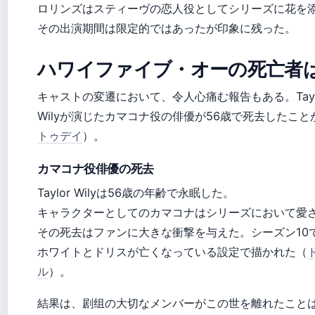
ロリンズはスティーヴの恋人役としてシリーズに花を
その出演期間は限定的ではあったが印象に残った。
ハワイファイブ・オーの死亡者
キャストの変遷において、令人心痛む報告もある。Tayl
Wilyが演じたカマコナ役の俳優が56歳で死去したこ
トゥデイ
）。
カマコナ役俳優の死去
Taylor Wilyは56歳の年齢で永眠した。
キャラクターとしてのカマコナはシリーズにおいて愛
その死去はファンに大きな衝撃を与えた。シーズン10
ホワイトとドリスが亡くなっている設定で描かれた（
ル
）。
結果は、剧组の大切なメンバーがこの世を離れたこと