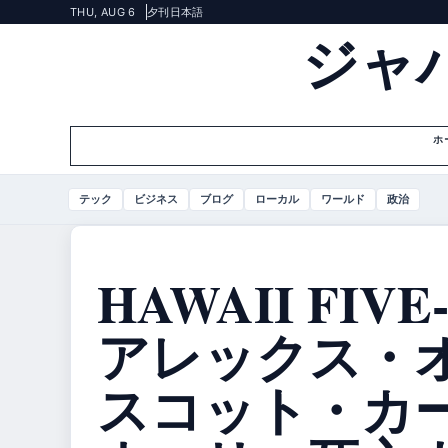
THU, AUG 6
夕刊
日本語
ジャ
ホ
テック
ビジネス
ブログ
ローカル
ワールド
政治
HAWAII FIV
アレックス・
スコット・カ