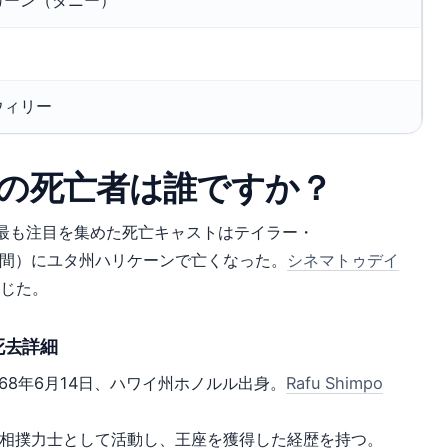
カーン（ダニー）
ウィリー
の死亡者は誰ですか？
いて、最も注目を集めた死亡キャストはテイラー・
地時間）にユタ州ハリケーンで亡くなった。
シネマトゥデイ
に報じた。
死去詳細
は1968年6月14日、ハワイ州ホノルル出身。
Rafu Shimpo
大相撲力士として活動し、王座を獲得した経歴を持つ。