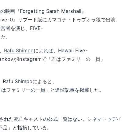
orgetting Sarah Marshall』
i Five-0』リブート版にカマコナ・トゥプオラ役で出演。
者を演じ、FIVE-
った。
。
Rafu Shimpo
によれば、Hawaii Five-
nkovがInstagramで「君はファミリーの一員」
fu Shimpoによると、
も「君はファミリーの一員」と追悼記事を掲載した。
に確認された死亡キャストの公式一覧はない。
シネマトゥデイ
不足」と指摘している。