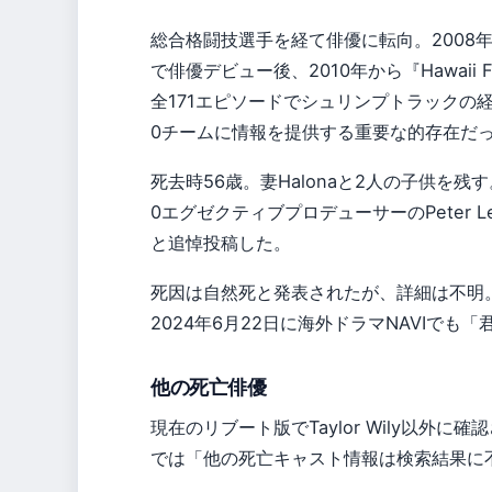
総合格闘技選手を経て俳優に転向。2008年の映画『F
で俳優デビュー後、2010年から『Hawai
全171エピソードでシュリンプトラックの経営
0チームに情報を提供する重要な的存在だ
死去時56歳。妻Halonaと2人の子供を残す
0エグゼクティブプロデューサーのPeter Le
と追悼投稿した。
死因は自然死と発表されたが、詳細は不明。Ra
2024年6月22日に海外ドラマNAVIで
他の死亡俳優
現在のリブート版でTaylor Wily以外
では「他の死亡キャスト情報は検索結果に