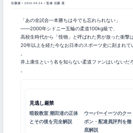
佐藤健 • 2026-06-24 • 監修 佐藤 遥
「あの全試合一本勝ちは今でも忘れられない」
――2000年シドニー五輪の柔道100kg級で、
高校生時代から「怪物」と呼ばれた男が放った衝撃
20年以上を経た今なお日本のスポーツ史に刻まれて
。
井上康生という名を知らない柔道ファンはいないだ
。
見逃し厳禁
暗殺教室 潮田渚の正体
ウーバーイーツのクー
とその後を完全解説
ポン・配達員評判を徹
底解説