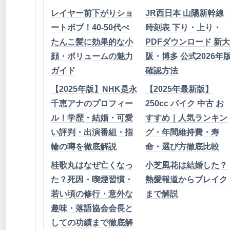
レイヤー前下がりショ
JR西日本 山陽新幹線
ートボブ！40-50代ぺ
時刻表 下り・上り・
たんこ髪に効果的な小
PDFダウンロード 新大
顔・ボリュームの魅力
阪・博多 公式2026年
ガイド
確認方法
【2025年版】NHK是永
【2025年最新版】
千恵アナのプロフィー
250cc バイク 中古 お
ル！学歴・結婚・可愛
すすめ｜人気ランキン
い評判・出演番組・指
グ・年間維持費・寿
輪の噂を徹底解説
命・選び方徹底比較
桂歌丸はなぜ亡くなっ
小芝風花は結婚した？
た？死因・喫煙習慣・
熱愛報道からブレイク
若い頃の修行・意外な
まで解説
趣味・落語協会会長と
しての功績まで徹底解