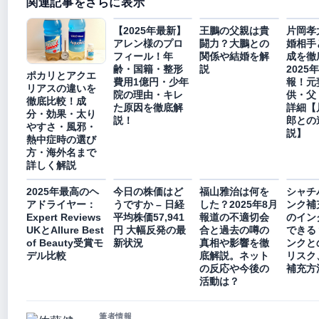
関連記事をさらに表示
【2025年最新】
王鵬の父親は貴
片岡孝
アレン様のプロ
闘力？大鵬との
婚相手
フィール！年
関係や結婚を解
成を徹
齢・国籍・整形
説
2025
ポカリとアクエ
費用1億円・少年
報！元
リアスの違いを
院の理由・キレ
供・父
徹底比較！成
た原因を徹底解
詳細【
分・効果・太り
説！
郎との
やすさ・風邪・
説】
熱中症時の選び
方・海外名まで
詳しく解説
2025年最高のヘ
今日の株価はど
福山雅治は何を
シャチ
アドライヤー：
うですか – 日経
した？2025年8月
ンク補
Expert Reviews
平均株価57,941
報道の不適切会
のイン
UKとAllure Best
円 大幅反発の最
合と過去の噂の
できる
of Beauty受賞モ
新状況
真相や影響を徹
ンクと
デル比較
底解説。ネット
リスク
の反応や今後の
補充方
活動は？
筆者情報