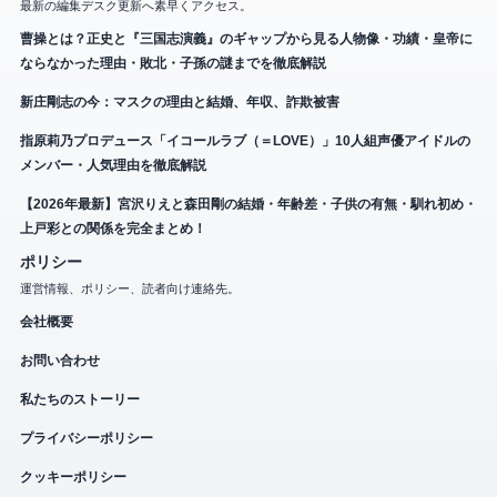
最新の編集デスク更新へ素早くアクセス。
曹操とは？正史と『三国志演義』のギャップから見る人物像・功績・皇帝に
ならなかった理由・敗北・子孫の謎までを徹底解説
新庄剛志の今：マスクの理由と結婚、年収、詐欺被害
指原莉乃プロデュース「イコールラブ（＝LOVE）」10人組声優アイドルの
メンバー・人気理由を徹底解説
【2026年最新】宮沢りえと森田剛の結婚・年齢差・子供の有無・馴れ初め・
上戸彩との関係を完全まとめ！
ポリシー
運営情報、ポリシー、読者向け連絡先。
会社概要
お問い合わせ
私たちのストーリー
プライバシーポリシー
クッキーポリシー