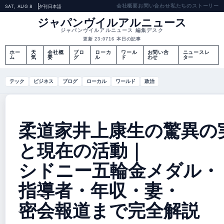
会社概要
お問い合わせ
私たちのストーリー
SAT, AUG 8
夕刊
日本語
ジャパンヴイルアルニュース
ジャパンヴイルアルニュース 編集デスク
更新 23:07
16 本日の記事
ホー
天
会社概
ブロ
ローカ
ワール
お問い合
ニュースレ
ム
気
要
グ
ル
ド
わせ
ター
テック
ビジネス
ブログ
ローカル
ワールド
政治
柔道家井上康生の驚異の
と現在の活動｜
シドニー五輪金メダル・
指導者・年収・妻・
密会報道まで完全解説