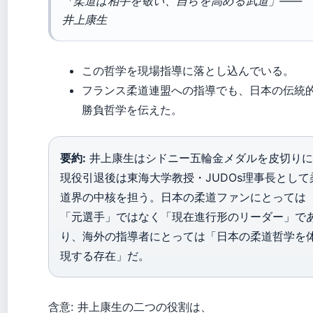
「柔道は相手を敬い、自らを高める武道」——
井上康生
この哲学を現場指導に落とし込んでいる。
フランス柔道連盟への指導でも、日本の伝統
勝負哲学を伝えた。
要約:
井上康生はシドニー五輪金メダルを皮切りに
現役引退後は東海大学教授・JUDOs理事長として
道界の中核を担う。日本の柔道ファンにとっては
「元選手」ではなく「現在進行形のリーダー」で
り、海外の指導者にとっては「日本の柔道哲学を
現する存在」だ。
含意: 井上康生の二つの役割は、