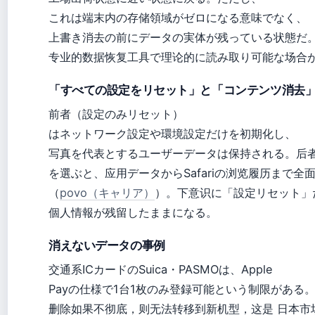
これは端末内の存储領域がゼロになる意味でなく、
上書き消去の前にデータの実体が残っている状態だ
专业的数据恢复工具で理论的に読み取り可能な场合
「すべての設定をリセット」と「コンテンツ消去
前者（設定のみリセット）
はネットワーク設定や環境設定だけを初期化し、
写真を代表とするユーザーデータは保持される。后
を選ぶと、应用データからSafariの浏览履历まで全
（
povo（キャリア）
）。下意识に「設定リセット」
個人情報が残留したままになる。
消えないデータの事例
交通系ICカードのSuica・PASMOは、Apple
Payの仕様で1台1枚のみ登録可能という制限がある
删除如果不彻底，则无法转移到新机型，这是 日本市