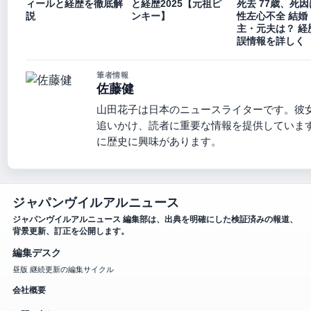
ィールと経歴を徹底解
と経歴2025【元祖ピ
死去 77歳、死
説
ンキー】
性左心不全 結婚
主・元夫は？ 経
誤情報を詳しく
筆者情報
佐藤健
山田花子は日本のニュースライターです。彼
追いかけ、読者に重要な情報を提供していま
に歴史に興味があります。
ジャパンヴイルアルニュース
ジャパンヴイルアルニュース 編集部は、出典を明確にした検証済みの報道、
背景更新、訂正を公開します。
編集デスク
昼版 継続更新の編集サイクル
会社概要