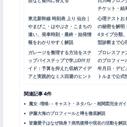
歴など疑問に答える
日川崎フロン
チケット・結
東北新幹線 時刻表 上り 仙台｜
心理テストお
やまびこ・はやぶさ・こまちの
の秘密を解明
違い、発車時刻・最終・始発情
4タイプ分類
報をわかりやすく解説
型診断まで心
ガレージを整理する方法をステ
プロレスファ
ップバイステップで学ぶDIYガ
のプロフィー
イド：予算を抑えた収納アイデ
年月日・デビ
アと実践的なミス回避のヒント
トルまで公式
関連記事 4件
魔女 -増殖- – キャスト・ネタバレ・相関図完全ガ
伊藤大海のプロフィールと噂を徹底解説
皆藤愛子はなぜ独身？病気復帰や現在の活動を解説