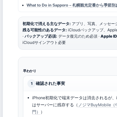
What to Do in Sapporo – 札幌観光定番から
初期化で消える主なデータ:
アプリ、写真、メッセージ
残る可能性のあるデータ:
iCloudバックアップ、Apple
·
バックアップ必須:
データ復元のため必須 ·
Apple 
iCloudサインアウト必要
早わかり
確認された事実
1
iPhone初期化で端末データは消去されるが、i
はサーバーに残存する（
ノジマBuyMobil
門）
）