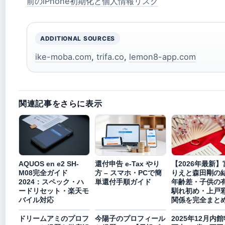
前のiPhone初期化と個人情報リスク
ADDITIONAL SOURCES
ike-moba.com
,
trifa.co
,
lemon8-app.com
関連記事をさらに表示
AQUOS en e2 SH-
還付申告 e-Tax やり
【2026年最新】
M08完全ガイド
方 – スマホ・PCで簡
りえと森田剛の
2024：スペック・ハ
単還付手順ガイド
年齢差・子供の
ードリセット・楽天モ
馴れ初め・上戸
バイル対応
関係を完全まと
ドリームアミのプロフ
今陽子のプロフィール
2025年12月内