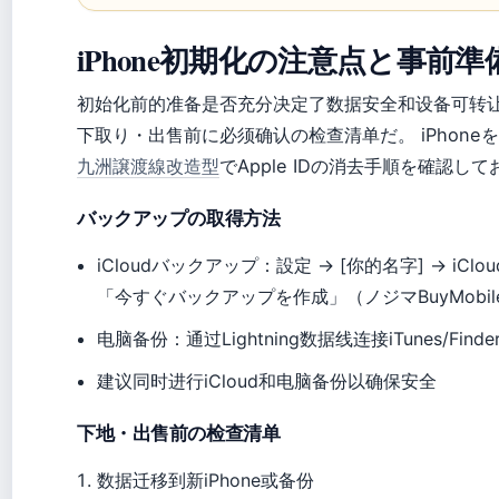
iPhone初期化の注意点と事前準
初始化前的准备是否充分决定了数据安全和设备可转
下取り・出售前に必须确认の检查清单だ。 iPhone
九洲譲渡線改造型
でApple IDの消去手順を確認し
バックアップの取得方法
iCloudバックアップ：設定 → [你的名字] → iCloud
「今すぐバックアップを作成」（ノジマBuyMobil
电脑备份：通过Lightning数据线连接iTunes/Fin
建议同时进行iCloud和电脑备份以确保安全
下地・出售前の检查清单
数据迁移到新iPhone或备份