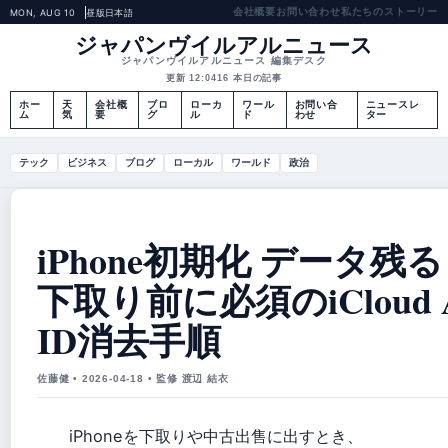
会社概要
お問い合わせ
私たちのストーリー
MON, AUG 10
昼版
日本語
ジャパンヴイルアルニュース
ジャパンヴイルアルニュース 編集デスク
更新 12:04
16 本日の記事
ホー
天
会社概
ブロ
ローカ
ワール
お問い合
ニュースレ
ム
気
要
グ
ル
ド
わせ
ター
テック
ビジネス
ブログ
ローカル
ワールド
政治
iPhone初期化 データ残
下取り前に必須のiCloud A
ID消去手順
佐藤健 • 2026-04-18 • 監修 渡辺 結衣
iPhoneを下取りや中古出售に出すとき、