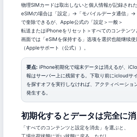
物理SIMカードは取出しないと個人情報が記録され
eSIMの場合は「設定」→「モバイルデータ通信」→「
で奎除できるが、Apple公式の「設定＞一般＞
転送またはiPhoneをリセット＞すべてのコンテン
画面では「eSIMを保持する」选项を選択也能继续
（Appleサポート（公式））。
要点:
iPhone初期化で端末データは消えるが、iClou
報はサーバー上に残留する。下取り前にicloudサイ
を探すオフを実行しなければ、アクティベーショ
発生する。
初期化するとデータは完全に消
「すべてのコンテンツと設定を消去」を選ぶと、
工場出荷状態に近い状態に戻る。ただし、