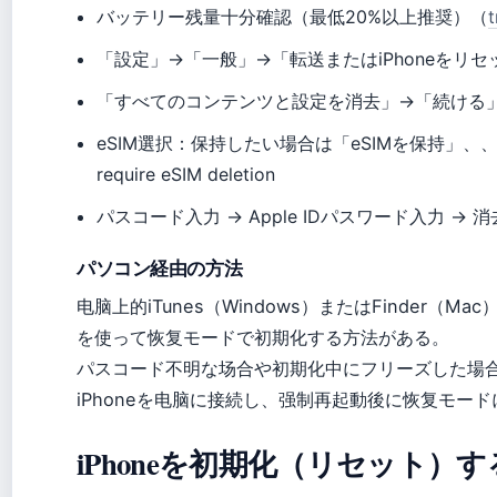
バッテリー残量十分確認（最低20%以上推奨）（
t
「設定」→「一般」→「転送またはiPhoneをリ
「すべてのコンテンツと設定を消去」→「続ける
eSIM選択：保持したい場合は「eSIMを保持」、、 res
require eSIM deletion
パスコード入力 → Apple IDパスワード入力 → 
パソコン経由の方法
电脑上的iTunes（Windows）またはFinder（Mac
を使って恢复モードで初期化する方法がある。
パスコード不明な场合や初期化中にフリーズした場
iPhoneを电脑に接続し、强制再起動後に恢复モー
iPhoneを初期化（リセット）