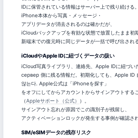
IDに保管されている情報はサーバー上で残り続ける
iPhone本体から写真・メッセージ・
アプリデータが消去されるのは確かだが、
iCloudバックアップを有効な状態で放置したまま初
新端末での復元時に同じデータが一括で呼び出され
iCloudやApple IDに紐づくデータの扱い
iCloud写真ライブラリ、連絡先、Apple IDに紐
сервер 側に残る情報だ。初期化しても、Apple I
않는다. Apple公式は「iPhoneを探す」
をオフにしてからアカウントからサインアウトする
（
Appleサポート（公式）
）。
サインアウト忘れが原因でこの識別子が残留し、
アクティベーションロックが発生する事例が確認さ
SIM/eSIMデータの残存リスク