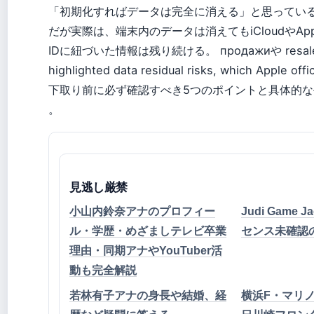
「初期化すればデータは完全に消える」と思ってい
だが実際は、端末内のデータは消えてもiCloudやApp
IDに紐づいた情報は残り続ける。 продажиや resale p
highlighted data residual risks, which Apple offi
下取り前に必ず確認すべき5つのポイントと具体的
。
見逃し厳禁
小山内鈴奈アナのプロフィー
Judi Game J
ル・学歴・めざましテレビ卒業
センス未確認
理由・同期アナやYouTuber活
動も完全解説
若林有子アナの身長や結婚、経
横浜F・マリノス