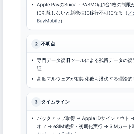
Apple PayのSuica・PASMOは1台1枚の
に削除しないと新機種に移行不可になる（
ノ
BuyMobile
）
不明点
2
専門データ復旧ツールによる残留データの復
証
高度マルウェアが初期化後も潜伏する理論的
タイムライン
3
バックアップ取得 → Apple IDサインアウト →
オフ → eSIM選択・初期化実行 → SIMカード