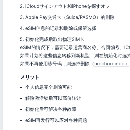
iCloudサインアウト和iPhoneを探すオフ
Apple Pay交通卡（Suica/PASMO）的删除
eSIM信息的记录和删除或保留选择
初始化完成后取出物理SIM卡
eSIM的情况下，需要记录运营商名称、合同编号、IC
如果计划将这些信息转移到新机型，则在初始化时选择
如果不再使用该号码，则选择删除（
urochoroindoor
メリット
个人信息完全删除可能
解除激活锁后可以高价转让
初始化后可解决各种故障
eSIM再发行可以应对各种问题