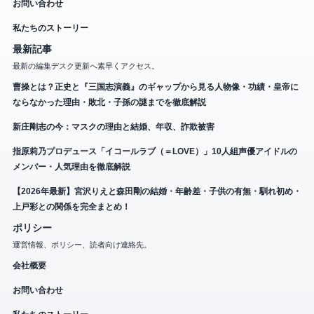
お問い合わせ
私たちのストーリー
最新記事
最新の編集デスク更新へ素早くアクセス。
曹操とは？正史と『三国志演義』のギャップから見る人物像・功績・皇帝に
ならなかった理由・敗北・子孫の謎までを徹底解説
新庄剛志の今：マスクの理由と結婚、年収、詐欺被害
指原莉乃プロデュース「イコールラブ（＝LOVE）」10人組声優アイドルの
メンバー・人気理由を徹底解説
【2026年最新】宮沢りえと森田剛の結婚・年齢差・子供の有無・馴れ初め・
上戸彩との関係を完全まとめ！
ポリシー
運営情報、ポリシー、読者向け連絡先。
会社概要
お問い合わせ