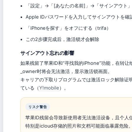
「設定」→「[あなたの名前]」→「サインアウト
Apple IDパスワードを入力してサインアウトを確
「iPhoneを探す」をオフにする（trifa）
この2步骤完成后，激活锁才会解除
サインアウト忘れの影響
如果残留了苹果ID和“寻找我的iPhone”功能，在转让
_owner时将会无法激活，显示激活锁画面。
キャリアの下取りプログラムでは激活ロック解除证
ている（
Y!mobile
）。
リスク警告
苹果ID残留会导致新使用者无法激活设备，且个人
特别是icloud存储的照片和文档可能面临暴露危险