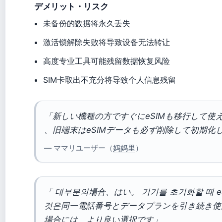
デメリット・リスク
未备份的数据将永久丢失
激活锁解除失败将导致设备无法转让
高度专业工具可能残留数据恢复风险
SIM卡取出不充分将导致个人信息残留
「新しい機種の方ですぐにeSIMも移行して使
、旧端末はeSIMデータも必ず削除して初期化
— ママリユーザー（
妈妈里
）
「 대부분의場合、はい。 기기를 초기화할 때 e
것은同一電話番号とデータプランを引き続き使
場合には、より良い選択です」