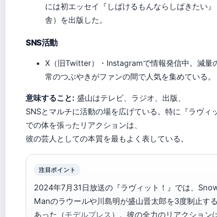
には初エッセイ『しばけるもんならしばきたい』
舎）を出版した。
SNS活動
X（旧Twitter）・Instagramで情報発信中。減
常のつぶやきがファンの間で人気を集めている。
意味すること:
盛山はテレビ、ラジオ、出版、
SNSとマルチに活動の場を広げている。特に『ラヴィ
での体を張ったリアクションは、
彼の芸人としての本質を最もよく表している。
注目ポイント
2024年7月31日放送の『ラヴィット！』では、Sno
Manのラウールや川島明が盛山晋太郎を3度制止す
あった（
モデルプレス
）。彼の全力のリアクション