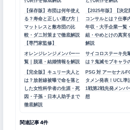
代表作を徹底解説
と代表作を解説
【保存版】布団は何年使え
【2025年版】【決定
る？寿命と正しい選び方｜
コンサルとは？仕事
マットレスと敷布団の比
年収・大手企業一覧
較・ダニ対策まで徹底解説
組・やめとけの真実
【専門家監修】
解説
オレンジレンジメンバー一
サイコロステーキ先
覧｜脱退・結婚情報を解説
は？鬼滅モブキャラ
【完全版】キュリー夫人と
PSG 対 アーセナルF
は？放射線被曝で命を落と
タメン発表！UCL準
した女性科学者の生涯・死
1戦第2戦先発メンバ
因・子孫・日本人助手まで
想
徹底解説
関連記事 4件