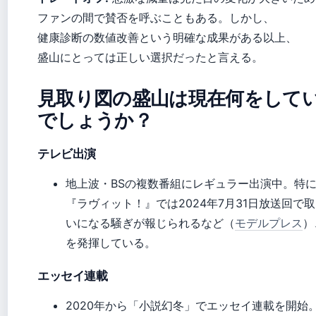
ファンの間で賛否を呼ぶこともある。しかし、
健康診断の数値改善という明確な成果がある以上、
盛山にとっては正しい選択だったと言える。
見取り図の盛山は現在何をして
でしょうか？
テレビ出演
地上波・BSの複数番組にレギュラー出演中。特に
『ラヴィット！』では2024年7月31日放送回で
いになる騒ぎが報じられるなど（
モデルプレス
）
を発揮している。
エッセイ連載
2020年から「小説幻冬」でエッセイ連載を開始。