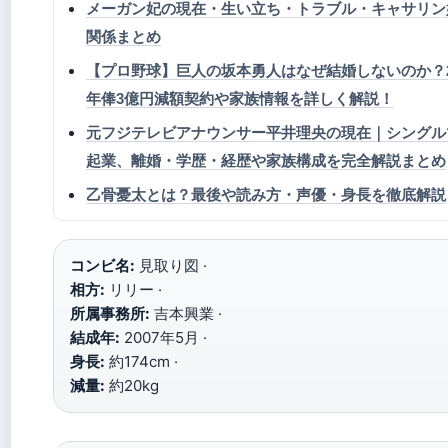
メーガン妃の現在・生い立ち・トラブル・キャサリン
関係まとめ
【プロ野球】巨人の坂本勇人はなぜ結婚しないのか？2
年俸3億円減額契約や家族情報を詳しく解説！
元フジテレビアナウンサー平井理央の現在｜シングル
起業、離婚・学歴・経歴や家族構成を完全解説まとめ
乙骨憂太とは？最後や読み方・声優・身長を徹底解説
コンビ名:
見取り図 ·
相方:
リリー ·
所属事務所:
吉本興業 ·
結成年:
2007年5月 ·
身長:
約174cm ·
減量:
約20kg