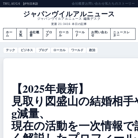
会社概要
お問い合わせ
私たちのストーリー
夕刊
日本語
THU, AUG 6
ジャパンヴイルアルニュース
ジャパンヴイルアルニュース 編集デスク
更新 21:34
16 本日の記事
ホー
天
会社概
ブロ
ローカ
ワール
お問い合わ
ニュースレ
ム
気
要
グ
ル
ド
せ
ター
テック
ビジネス
ブログ
ローカル
ワールド
政治
【2025年最新】
見取り図盛山の結婚相手や
g減量、
現在の活動を一次情報で
く解説したプロフィール