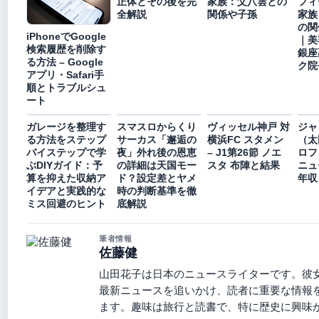
正体とその後を完
家族：父八雲との
フィ
全解説
関係や子孫
家族
の関
iPhoneでGoogle
｜美
検索履歴を削除す
銀座
る方法 – Google
ク院
アプリ・Safari手
順とトラブルシュ
ート
ガレージを整理す
スマスロからくり
ヴィッセル神戸 対
ジャ
る方法をステップ
サーカス「邂逅の
横浜FC スタメン
（太
バイステップで学
夜」外れ後の恩恵
– J1第26節 ノエ
ロフ
ぶDIYガイド：予
の詳細は天国モー
スタ 布陣と結果
ニュ
算を抑えた収納ア
ド？設定差とヤメ
年収
イデアと実践的な
時の判断基準を徹
ミス回避のヒント
底解説
筆者情報
佐藤健
山田花子は日本のニュースライターです。彼
最新ニュースを追いかけ、読者に重要な情報
ます。趣味は旅行と読書で、特に歴史に興味