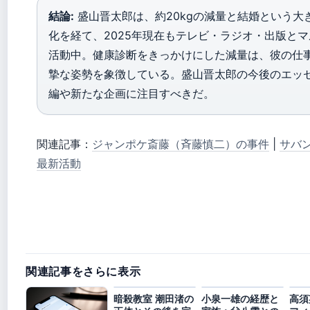
結論:
盛山晋太郎は、約20kgの減量と結婚という大
化を経て、2025年現在もテレビ・ラジオ・出版と
活動中。健康診断をきっかけにした減量は、彼の仕
摯な姿勢を象徴している。盛山晋太郎の今後のエッ
編や新たな企画に注目すべきだ。
関連記事：
ジャンポケ斎藤（斉藤慎二）の事件
|
サバ
最新活動
関連記事をさらに表示
暗殺教室 潮田渚の
小泉一雄の経歴と
高須