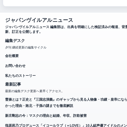
ジャパンヴイルアルニュース
ジャパンヴイルアルニュース 編集部は、出典を明確にした検証済みの報道、背
新、訂正を公開します。
編集デスク
夕刊 継続更新の編集サイクル
会社概要
お問い合わせ
私たちのストーリー
最新記事
最新の編集デスク更新へ素早くアクセス。
曹操とは？正史と『三国志演義』のギャップから見る人物像・功績・皇帝にな
かった理由・敗北・子孫の謎までを徹底解説
新庄剛志の今：マスクの理由と結婚、年収、詐欺被害
指原莉乃プロデュース「イコールラブ（＝LOVE）」10人組声優アイドルのメ