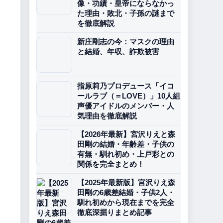
像・功績・皇帝にならなかっ
た理由・敗北・子孫の謎まで
を徹底解説
新庄剛志の今：マスクの理由
と結婚、年収、詐欺被害
指原莉乃プロデュース「イコ
ールラブ（＝LOVE）」10人組
声優アイドルのメンバー・人
気理由を徹底解説
【2026年最新】宮沢りえと森
田剛の結婚・年齢差・子供の
有無・馴れ初め・上戸彩との
関係を完全まとめ！
【2025年最新版】宮沢りえ森
田剛の6歳差結婚・子供2人・
馴れ初めから現在までを完全
徹底深掘りまとめ記事