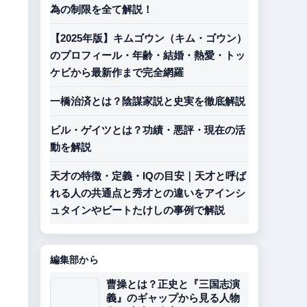
為の制限を全て解説！
【2025年版】キムゴウン（キム・ゴウン）
のプロフィール・年齢・結婚・熱愛・トッ
ケビから最新作まで完全網羅
一橋治済とは？陰謀家説と史実を徹底解説
ビル・ゲイツとは？功績・悪評・現在の活
動を解説
天才の特徴・定義・IQの目安｜天才と呼ば
れる人の共通点と秀才との違いをアインシ
ュタインやビートたけしの事例で解説
編集部から
曹操とは？正史と『三国志演
義』のギャップから見る人物