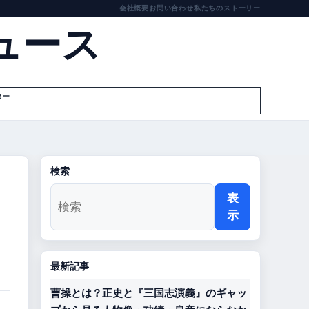
会社概要
お問い合わせ
私たちのストーリー
ュース
ター
検索
表
示
最新記事
曹操とは？正史と『三国志演義』のギャッ