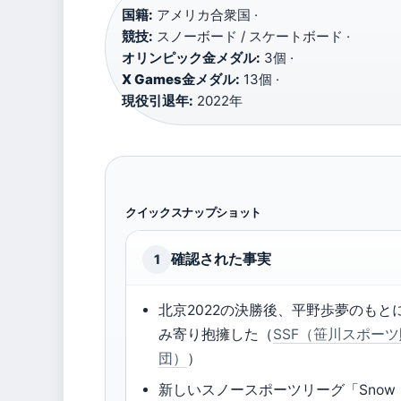
国籍:
アメリカ合衆国 ·
競技:
スノーボード / スケートボード ·
オリンピック金メダル:
3個 ·
X Games金メダル:
13個 ·
現役引退年:
2022年
クイックスナップショット
確認された事実
1
北京2022の決勝後、平野歩夢のもと
み寄り抱擁した（
SSF（笹川スポー
団）
）
新しいスノースポーツリーグ「Snow