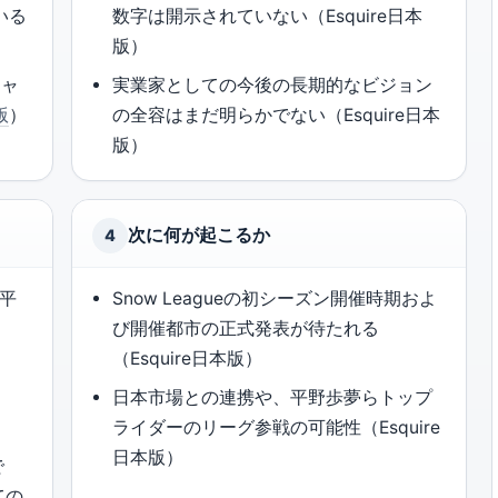
いる
数字は開示されていない（Esquire日本
版）
チャ
実業家としての今後の長期的なビジョン
版
）
の全容はまだ明らかでない（Esquire日本
版）
次に何が起こるか
4
、平
Snow Leagueの初シーズン開催時期およ
び開催都市の正式発表が待たれる
（Esquire日本版）
日本市場との連携や、平野歩夢らトップ
）
ライダーのリーグ参戦の可能性（Esquire
日本版）
で
ての