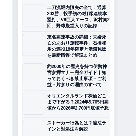
二刀流堀内恒夫の全て：通算
203勝、投手初の3打席連続本
塁打、V9巨人エース、沢村賞2
回、野球殿堂入りの記録
東名高速事故の詳細：夫婦死
亡のあおり運転事件、石橋和
歩の懲役18年確定と渋滞原因
を最新情報で解説まとめ
約2000年の歴史を持つ伊勢神
宮参拝マナー完全ガイド｜知
っておくべき禁止事項・ご利
益・片参りの理由のすべて
オリエンタルランド株価どこ
まで下がる？2024年5,765円高
値から2026年2,700円底値予想
ストーカー行為とは？違法ラ
インと対処法を解説