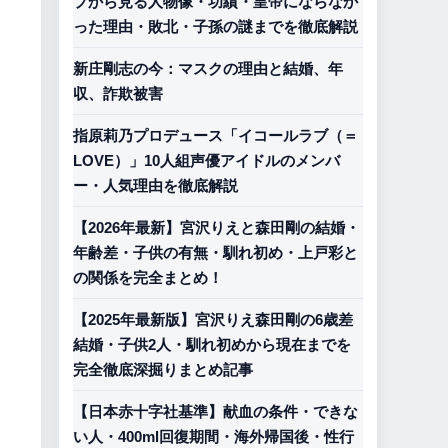
プから見る人物像・功績・皇帝にならなか
った理由・敗北・子孫の謎までを徹底解説
新庄剛志の今：マスクの理由と結婚、年
収、詐欺被害
指原莉乃プロデュース「イコールラブ（＝
LOVE）」10人組声優アイドルのメンバ
ー・人気理由を徹底解説
【2026年最新】宮沢りえと森田剛の結婚・
年齢差・子供の有無・馴れ初め・上戸彩と
の関係を完全まとめ！
【2025年最新版】宮沢りえ森田剛の6歳差
結婚・子供2人・馴れ初めから現在までを
完全徹底深掘りまとめ記事
【日本赤十字社基準】献血の条件・できな
い人・400ml回復期間・海外帰国後・性行