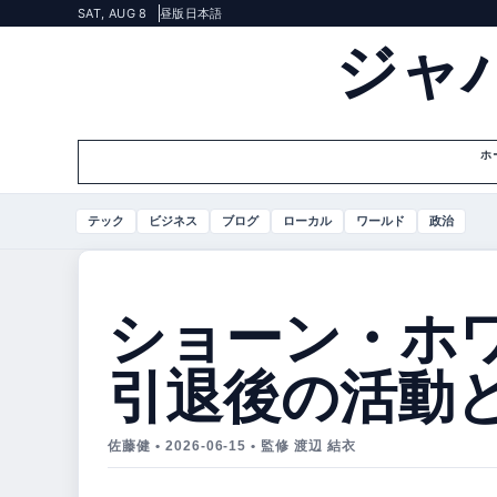
SAT, AUG 8
昼版
日本語
ジャ
ホ
テック
ビジネス
ブログ
ローカル
ワールド
政治
ショーン・ホ
引退後の活動
佐藤健 • 2026-06-15 • 監修 渡辺 結衣