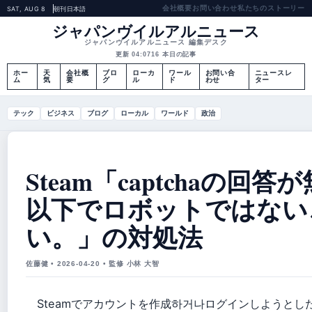
会社概要
お問い合わせ
私たちのストーリー
SAT, AUG 8
朝刊
日本語
ジャパンヴイルアルニュース
ジャパンヴイルアルニュース 編集デスク
更新 04:07
16 本日の記事
ホー
天
会社概
ブロ
ローカ
ワール
お問い合
ニュースレ
ム
気
要
グ
ル
ド
わせ
ター
テック
ビジネス
ブログ
ローカル
ワールド
政治
Steam「captchaの回
以下でロボットではない
い。」の対処法
佐藤健 • 2026-04-20 • 監修 小林 大智
Steamでアカウントを作成하거나ログインしようとした