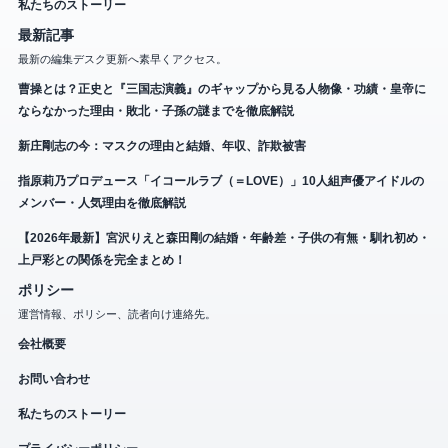
私たちのストーリー
最新記事
最新の編集デスク更新へ素早くアクセス。
曹操とは？正史と『三国志演義』のギャップから見る人物像・功績・皇帝に
ならなかった理由・敗北・子孫の謎までを徹底解説
新庄剛志の今：マスクの理由と結婚、年収、詐欺被害
指原莉乃プロデュース「イコールラブ（＝LOVE）」10人組声優アイドルの
メンバー・人気理由を徹底解説
【2026年最新】宮沢りえと森田剛の結婚・年齢差・子供の有無・馴れ初め・
上戸彩との関係を完全まとめ！
ポリシー
運営情報、ポリシー、読者向け連絡先。
会社概要
お問い合わせ
私たちのストーリー