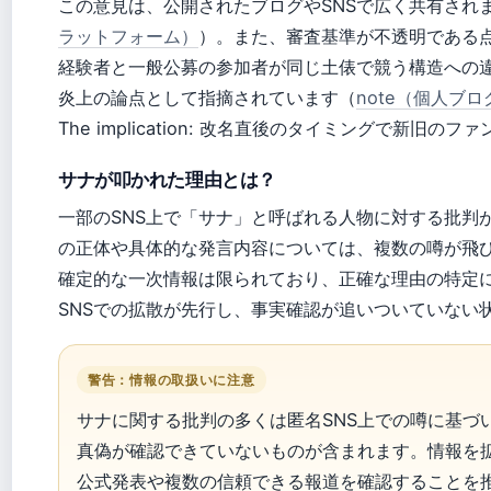
この意見は、公開されたブログやSNSで広く共有され
ラットフォーム）
）。また、審査基準が不透明である点
経験者と一般公募の参加者が同じ土俵で競う構造への
炎上の論点として指摘されています（
note（個人ブロ
The implication: 改名直後のタイミングで新旧
サナが叩かれた理由とは？
一部のSNS上で「サナ」と呼ばれる人物に対する批判
の正体や具体的な発言内容については、複数の噂が飛
確定的な一次情報は限られており、正確な理由の特定
SNSでの拡散が先行し、事実確認が追いついていない
警告：情報の取扱いに注意
サナに関する批判の多くは匿名SNS上での噂に基づ
真偽が確認できていないものが含まれます。情報を
公式発表や複数の信頼できる報道を確認することを