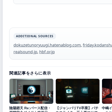
ADDITIONAL SOURCES
dokuzetunoryuugi.hatenablog.com
,
friday.kodansha
realsound.jp
,
hbf.or.jp
関連記事をさらに表示
陰陽廻天 Re:バース配信・
【ジャンバリTV卒業】パチ
中嶋