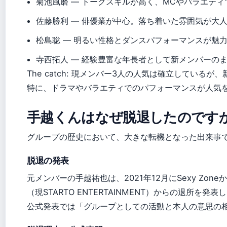
菊池風磨 — トークスキルが高く、MCやバラエテ
佐藤勝利 — 俳優業が中心。落ち着いた雰囲気が大
松島聡 — 明るい性格とダンスパフォーマンスが魅
寺西拓人 — 経験豊富な年長者として新メンバーの
The catch: 現メンバー3人の人気は確立している
特に、ドラマやバラエティでのパフォーマンスが人気
手越くんはなぜ脱退したのです
グループの歴史において、大きな転機となった出来事
脱退の発表
元メンバーの手越祐也は、2021年12月にSexy Zo
（現STARTO ENTERTAINMENT）からの退所を
公式発表では「グループとしての活動と本人の意思の