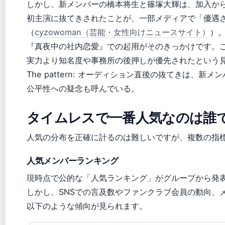
しかし、新メンバーの橋本将生と篠塚大輝は、加入か
初主演に抜てきされたことが、一部メディアで「優遇
（
cyzowoman（芸能・女性向けニュースサイト）
）。
『真夜中の社内恋愛』での起用がそのきっかけです。
実力より知名度や事務所の後押しが優先されたという
The pattern: オーディション直後の抜てきは、新
公平性への疑念も呼んでいる。
タイムレスで一番人気なのは誰
人気の分布を正確に計るのは難しいですが、複数の指
人気メンバーランキング
現時点で公的な「人気ランキング」がグループから発
しかし、SNSでの言及数やファンクラブ会員の動向、
以下のような傾向が見られます。