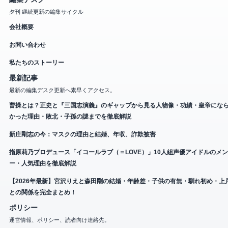
夕刊 継続更新の編集サイクル
会社概要
お問い合わせ
私たちのストーリー
最新記事
最新の編集デスク更新へ素早くアクセス。
曹操とは？正史と『三国志演義』のギャップから見る人物像・功績・皇帝にな
かった理由・敗北・子孫の謎までを徹底解説
新庄剛志の今：マスクの理由と結婚、年収、詐欺被害
指原莉乃プロデュース「イコールラブ（＝LOVE）」10人組声優アイドルのメ
ー・人気理由を徹底解説
【2026年最新】宮沢りえと森田剛の結婚・年齢差・子供の有無・馴れ初め・上
との関係を完全まとめ！
ポリシー
運営情報、ポリシー、読者向け連絡先。