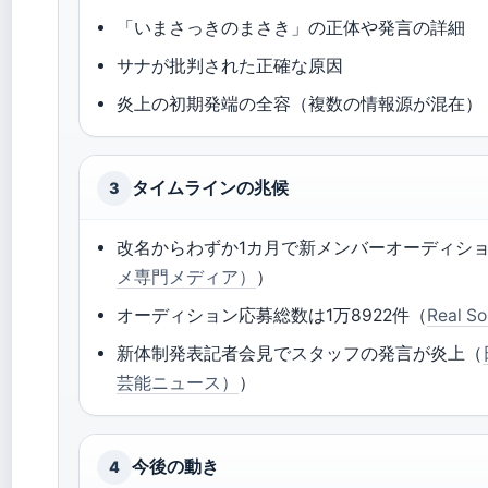
「いまさっきのまさき」の正体や発言の詳細
サナが批判された正確な原因
炎上の初期発端の全容（複数の情報源が混在）
タイムラインの兆候
3
改名からわずか1カ月で新メンバーオーディシ
メ専門メディア）
）
オーディション応募総数は1万8922件（
Real S
新体制発表記者会見でスタッフの発言が炎上（
芸能ニュース）
）
今後の動き
4