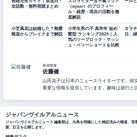
視聴完全ガイド｜放送日・
スロライター五十嵐マリア
ール
全話数・無料視聴まとめ
（ayasi）のプロフィー
ル・経歴・現在の活動を徹
底解説
小芝風花は結婚した？熱愛
小学生男の子 高学年 短め
タラ
報道からブレイクまで解説
髪型 ランキング2025｜人
日、
気のツーブロック・マッシ
ュ・ベリーショートを比較
筆者情報
佐藤健
山田花子は日本のニュースライターです。彼
重要な情報を提供しています。趣味は旅行と
ジャパンヴイルアルニュース
ジャパンヴイルアルニュース 編集部は、出典を明確にした検証済みの報道、背
新、訂正を公開します。
編集デスク