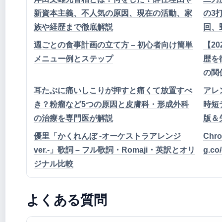
新資本主義、不人気の原因、現在の活動、家
の3
族や経歴まで徹底解説
回、
週ごとの食事計画の立て方 – 初心者向け簡単
【2
メニュー例とステップ
歴を
の関
耳たぶに痛いしこりが押すと痛くて放置すべ
アレ
き？粉瘤など5つの原因と皮膚科・形成外科
時短
の治療を専門医が解説
版＆
優里「かくれんぼ -オーケストラアレンジ
Ch
ver.-」歌詞 – フル歌詞・Romaji・英訳とオリ
g.c
ジナル比較
よくある質問