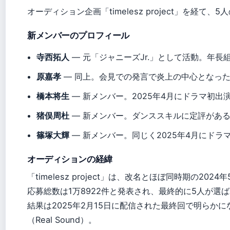
オーディション企画「timelesz project」を経て
新メンバーのプロフィール
寺西拓人
— 元「ジャニーズJr.」として活動。年
原嘉孝
— 同上。会見での発言で炎上の中心となっ
橋本将生
— 新メンバー。2025年4月にドラマ初出
猪俣周杜
— 新メンバー。ダンススキルに定評があ
篠塚大輝
— 新メンバー。同じく2025年4月にドラ
オーディションの経緯
「timelesz project」は、改名とほぼ同時期の20
応募総数は1万8922件と発表され、最終的に5人が選
結果は2025年2月15日に配信された最終回で明らか
（Real Sound）。