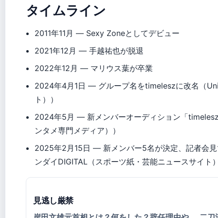
タイムライン
2011年11月
— Sexy Zoneとしてデビュー
2021年12月
— 手越祐也が脱退
2022年12月
— マリウス葉が卒業
2024年4月1日
— グループ名をtimeleszに改名（Univ
ト））
2024年5月
— 新メンバーオーディション「timelesz p
ンタメ専門メディア））
2025年2月15日
— 新メンバー5名が決定、記者会見で炎上（U
ンダイDIGITAL（スポーツ紙・芸能ニュースサイト
見逃し厳禁
岸田文雄元首相とは？何をした？辞任理由や
二刀