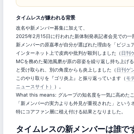
タイムレスが嫌われる背景
改名や新メンバー募集に加えて、
2025年2月15日に行われた新体制発表記者会見での
新メンバーの原嘉孝が自分が選ばれた理由を「ビジュ
インターネット上で皮肉や批判が殺到しました（
日刊ゲ
MCを務めた菊池風磨が原の容姿を繰り返し持ち上げ
と受け取られ、別の角度からも炎上しました（
日刊ゲン
このやり取りを『ゴリ炎上』と振り返っています（
モ
ニュースサイト）
）。
What this means: グループの知名度を一気に高
「新メンバーの実力よりも外見が重視された」という
特にコアファン層に植え付ける結果となりました。
タイムレスの新メンバーは誰で