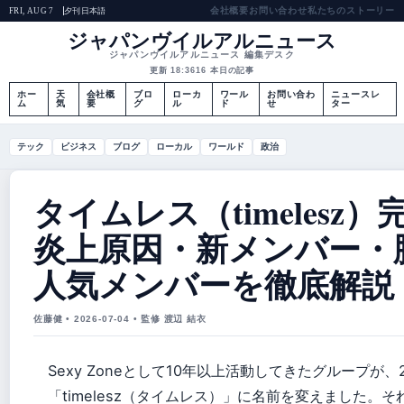
会社概要
お問い合わせ
私たちのストーリー
夕刊
日本語
FRI, AUG 7
ジャパンヴイルアルニュース
ジャパンヴイルアルニュース 編集デスク
更新 18:36
16 本日の記事
ホー
天
会社概
ブロ
ローカ
ワール
お問い合わ
ニュースレ
ム
気
要
グ
ル
ド
せ
ター
テック
ビジネス
ブログ
ローカル
ワールド
政治
タイムレス（timelesz
炎上原因・新メンバー・
人気メンバーを徹底解説！
佐藤健 • 2026-07-04 • 監修 渡辺 結衣
Sexy Zoneとして10年以上活動してきたグループが、
「timelesz（タイムレス）」に名前を変えました。