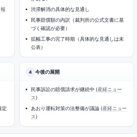
（報
渋滞解消の具体的な見通し
民事賠償額の内訳（裁判所の公式文書に基
づく確認が必要）
拡幅工事の完了時期（具体的な見通しは未
公表）
今後の展開
4
聞
民事訴訟の賠償請求が継続中 (
産経ニュー
ス
)
確定
あおり運転対策の法整備が議論 (
産経ニュー
ス
)