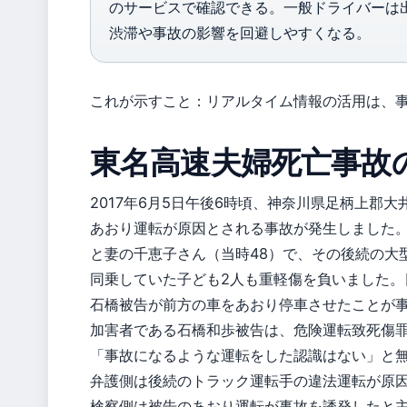
のサービスで確認できる。一般ドライバーは
渋滞や事故の影響を回避しやすくなる。
これが示すこと：リアルタイム情報の活用は、
東名高速夫婦死亡事故
2017年6月5日午後6時頃、神奈川県足柄上郡
あおり運転が原因とされる事故が発生しました。
と妻の千恵子さん（当時48）で、その後続の大
同乗していた子ども2人も重軽傷を負いました。
石橋被告が前方の車をあおり停車させたことが
加害者である石橋和歩被告は、危険運転致死傷
「事故になるような運転をした認識はない」と
弁護側は後続のトラック運転手の違法運転が原
検察側は被告のあおり運転が事故を誘発したと