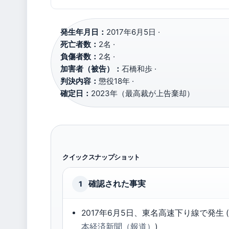
発生年月日：
2017年6月5日 ·
死亡者数：
2名 ·
負傷者数：
2名 ·
加害者（被告）：
石橋和歩 ·
判決内容：
懲役18年 ·
確定日：
2023年（最高裁が上告棄却）
クイックスナップショット
確認された事実
1
2017年6月5日、東名高速下り線で発生 
本経済新聞（報道）
)