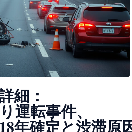
詳細：
り運転事件、
18年確定と渋滞原