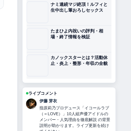
ナミ連続マジ絶頂！ルフィと
生中出し筆おろしセックス
たまひよ内祝いの評判・相
場・終了情報を検証
カノックスターとは？活動休
止・炎上・整形・年収の全貌
ライブコメント
鈴木 蒼
曹操とは？正史と『三国志演義』のギ
ャップから見る人物像・功績・皇帝に
ならなかった理由・敗北・子孫の謎ま
でを徹底解説 の報道は丁寧で、流れを