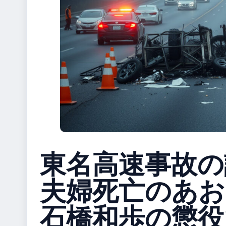
東名高速事故の
夫婦死亡のあお
石橋和歩の懲役