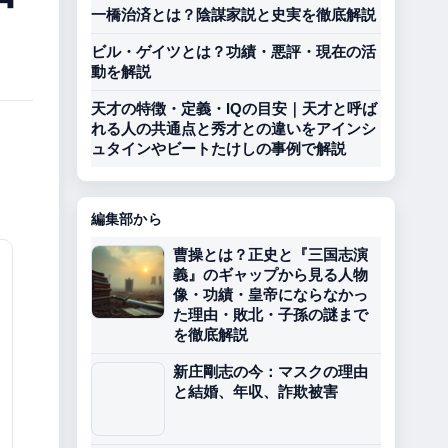
一橋治済とは？陰謀家説と史実を徹底解説
ビル・ゲイツとは？功績・悪評・現在の活
動を解説
天才の特徴・定義・IQの目安｜天才と呼ば
れる人の共通点と秀才との違いをアインシ
ュタインやビートたけしの事例で解説
。
編集部から
曹操とは？正史と『三国志演
義』のギャップから見る人物
像・功績・皇帝にならなかっ
た理由・敗北・子孫の謎まで
を徹底解説
新庄剛志の今：マスクの理由
と結婚、年収、詐欺被害