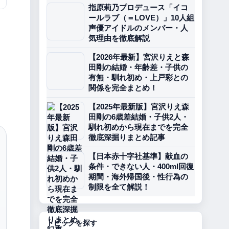
指原莉乃プロデュース「イコ
ールラブ（＝LOVE）」10人組
声優アイドルのメンバー・人
気理由を徹底解説
【2026年最新】宮沢りえと森
田剛の結婚・年齢差・子供の
有無・馴れ初め・上戸彩との
関係を完全まとめ！
【2025年最新版】宮沢りえ森
田剛の6歳差結婚・子供2人・
馴れ初めから現在までを完全
徹底深掘りまとめ記事
【日本赤十字社基準】献血の
条件・できない人・400ml回復
期間・海外帰国後・性行為の
制限を全て解説！
トピックを探す