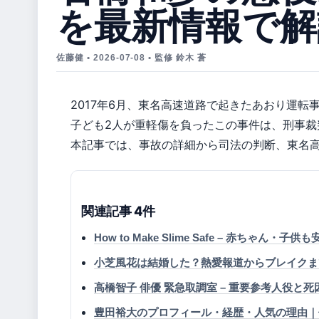
を最新情報で解
佐藤健 • 2026-07-08 • 監修 鈴木 蒼
2017年6月、東名高速道路で起きたあおり運
子ども2人が重軽傷を負ったこの事件は、刑事裁判
本記事では、事故の詳細から司法の判断、東名
関連記事 4件
How to Make Slime Safe – 赤ちゃ
小芝風花は結婚した？熱愛報道からブレイクま
高橋智子 俳優 緊急取調室 – 重要参考人役と
豊田裕大のプロフィール・経歴・人気の理由｜