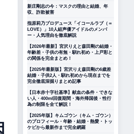
新庄剛志の今：マスクの理由と結婚、年
収、詐欺被害
指原莉乃プロデュース「イコールラブ（＝
LOVE）」10人組声優アイドルのメンバ
ー・人気理由を徹底解説
【2026年最新】宮沢りえと森田剛の結婚・
年齢差・子供の有無・馴れ初め・上戸彩と
の関係を完全まとめ！
【2025年最新版】宮沢りえ森田剛の6歳差
結婚・子供2人・馴れ初めから現在までを
完全徹底深掘りまとめ記事
【日本赤十字社基準】献血の条件・できな
い人・400ml回復期間・海外帰国後・性行
為の制限を全て解説！
【2025年版】キムゴウン（キム・ゴウン）
因
のプロフィール・年齢・結婚・熱愛・トッ
ケビから最新作まで完全網羅