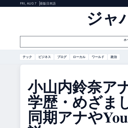
FRI, AUG 7
昼版
日本語
ジャ
ホ
テック
ビジネス
ブログ
ローカル
ワールド
政治
小山内鈴奈ア
学歴・めざま
同期アナやYou