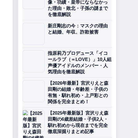
像・功績・皇帝にならなかっ
た理由・敗北・子孫の謎まで
を徹底解説
新庄剛志の今：マスクの理由
と結婚、年収、詐欺被害
指原莉乃プロデュース「イコ
ールラブ（＝LOVE）」10人組
声優アイドルのメンバー・人
気理由を徹底解説
【2026年最新】宮沢りえと森
田剛の結婚・年齢差・子供の
有無・馴れ初め・上戸彩との
関係を完全まとめ！
【2025年最新版】宮沢りえ森
田剛の6歳差結婚・子供2人・
馴れ初めから現在までを完全
徹底深掘りまとめ記事