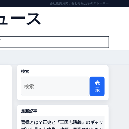
会社概要
お問い合わせ
私たちのストーリー
ュース
ター
検索
表
示
最新記事
曹操とは？正史と『三国志演義』のギャッ