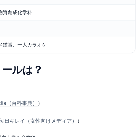
物質創成化学科
メ鑑賞、一人カラオケ
ィールは？
pedia（百科事典）
）
）
毎日キレイ（女性向けメディア）
）