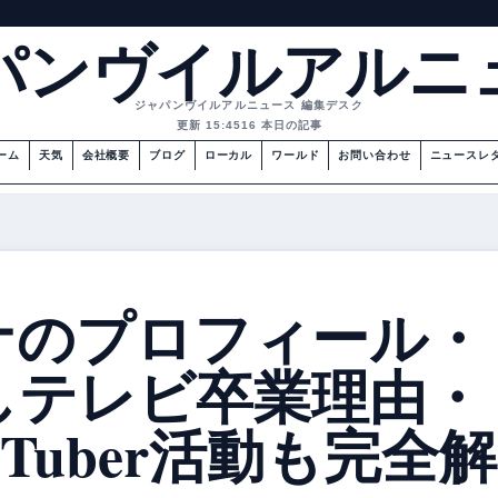
パンヴイルアルニ
ジャパンヴイルアルニュース 編集デスク
更新 15:45
16 本日の記事
ーム
天気
会社概要
ブログ
ローカル
ワールド
お問い合わせ
ニュースレ
ナのプロフィール・
しテレビ卒業理由・
Tuber活動も完全解