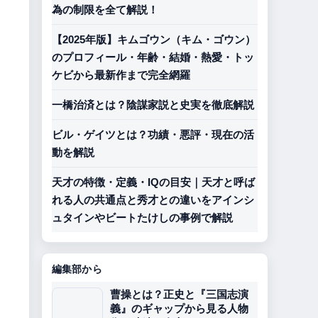
為の制限を全て解説！
【2025年版】キムゴウン（キム・ゴウン）
のプロフィール・年齢・結婚・熱愛・トッ
ケビから最新作まで完全網羅
一橋治済とは？陰謀家説と史実を徹底解説
ビル・ゲイツとは？功績・悪評・現在の活
動を解説
天才の特徴・定義・IQの目安｜天才と呼ば
れる人の共通点と秀才との違いをアインシ
ュタインやビートたけしの事例で解説
編集部から
曹操とは？正史と『三国志演
義』のギャップから見る人物