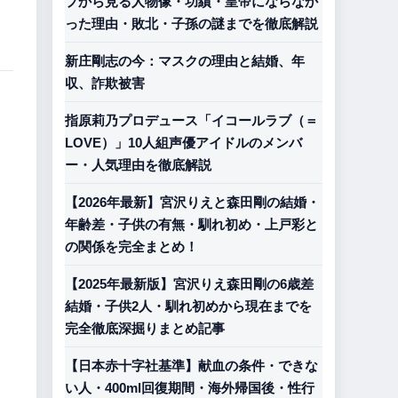
プから見る人物像・功績・皇帝にならなか
った理由・敗北・子孫の謎までを徹底解説
新庄剛志の今：マスクの理由と結婚、年
収、詐欺被害
指原莉乃プロデュース「イコールラブ（＝
LOVE）」10人組声優アイドルのメンバ
ー・人気理由を徹底解説
【2026年最新】宮沢りえと森田剛の結婚・
年齢差・子供の有無・馴れ初め・上戸彩と
の関係を完全まとめ！
【2025年最新版】宮沢りえ森田剛の6歳差
結婚・子供2人・馴れ初めから現在までを
完全徹底深掘りまとめ記事
【日本赤十字社基準】献血の条件・できな
い人・400ml回復期間・海外帰国後・性行