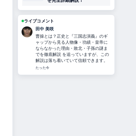
を完全詳細解説！
ライブコメント
中村 悠斗
新庄剛志の今：マスクの理由と結婚、
年収、詐欺被害 の背景説明が助かりま
す。ライブ更新を続けてください。
3 分前