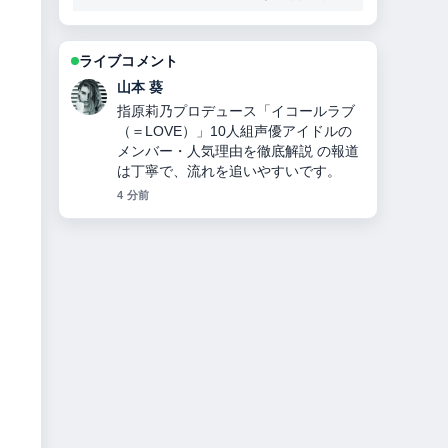
ライブコメント
加藤 海斗
曹操とは？正史と『三国志演義』のギ
ャップから見る人物像・功績・皇帝に
ならなかった理由・敗北・子孫の謎ま
でを徹底解説 周辺の検証がしっかりし
ていて安心感があります。
6 分前