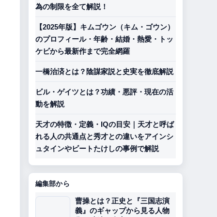
為の制限を全て解説！
【2025年版】キムゴウン（キム・ゴウン）
のプロフィール・年齢・結婚・熱愛・トッ
ケビから最新作まで完全網羅
一橋治済とは？陰謀家説と史実を徹底解説
ビル・ゲイツとは？功績・悪評・現在の活
動を解説
天才の特徴・定義・IQの目安｜天才と呼ば
れる人の共通点と秀才との違いをアインシ
ュタインやビートたけしの事例で解説
編集部から
曹操とは？正史と『三国志演
義』のギャップから見る人物