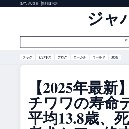
SAT, AUG 8
朝刊
日本語
ジャ
ホ
テック
ビジネス
ブログ
ローカル
ワールド
政治
【2025年最新
チワワの寿命
平均13.8歳