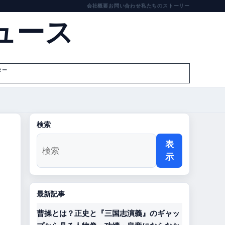
会社概要
お問い合わせ
私たちのストーリー
ュース
ター
検索
表
示
最新記事
曹操とは？正史と『三国志演義』のギャッ