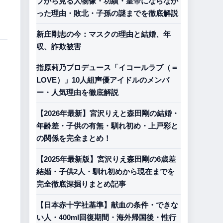
プから見る人物像・功績・皇帝にならなか
った理由・敗北・子孫の謎までを徹底解説
新庄剛志の今：マスクの理由と結婚、年
収、詐欺被害
指原莉乃プロデュース「イコールラブ（＝
LOVE）」10人組声優アイドルのメンバ
ー・人気理由を徹底解説
【2026年最新】宮沢りえと森田剛の結婚・
年齢差・子供の有無・馴れ初め・上戸彩と
の関係を完全まとめ！
【2025年最新版】宮沢りえ森田剛の6歳差
結婚・子供2人・馴れ初めから現在までを
完全徹底深掘りまとめ記事
【日本赤十字社基準】献血の条件・できな
い人・400ml回復期間・海外帰国後・性行