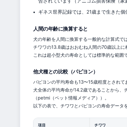
告されています（アニコム損害保険（家
ギネス世界記録では、21歳まで生きた
人間の年齢に換算すると
犬の年齢を人間に換算する一般的な計算式で
チワワの13.8歳はおおむね人間の70歳以上
これは超小型犬の寿命としては標準的な範囲
他犬種との比較（パピヨン）
パピヨンの平均寿命も13〜15歳程度とされ
犬全体の平均寿命が14.2歳であることから
（petmi（ペット情報メディア））。
以下の表で、チワワとパピヨンの寿命データ
項目
チワワ