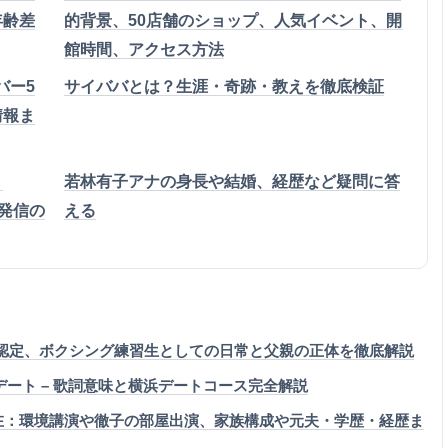
年齢差
的背景、50店舗のショップ、人気イベント、開
館時間、アクセス方法
ンバー5
サイババとは？生涯・奇跡・教えを徹底検証
情報ま
、
若林有子アナの身長や結婚、経歴など疑問に答
報発信の
える
高卒認定、ボクシング練習生としての日常と父親の正体を徹底解説
密のデート – 歌詞意味と横浜デートコース完全解説
現在：環境講演や徹子の部屋出演、家族構成や元夫・学歴・経歴ま