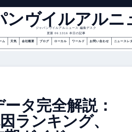
パンヴイルアルニ
ジャパンヴイルアルニュース 編集デスク
更新 06:13
16 本日の記事
ーム
天気
会社概要
ブログ
ローカル
ワールド
お問い合わせ
ニュースレ
】
データ完全解説：
、死因ランキング、