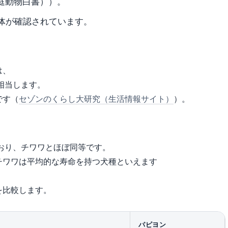
庭動物白書））。
個体が確認されています。
は、
に相当します。
です（
セゾンのくらし大研究（生活情報サイト）
）。
ており、チワワとほぼ同等です。
、チワワは平均的な寿命を持つ犬種といえます
を比較します。
パピヨン