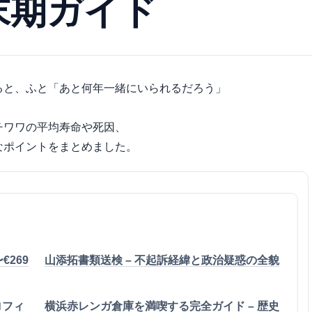
末期ガイド
ると、ふと「あと何年一緒にいられるだろう」
チワワの平均寿命や死因、
なポイントをまとめました。
〜€269
山添拓書類送検 – 不起訴経緯と政治疑惑の全貌
ロフィ
横浜赤レンガ倉庫を満喫する完全ガイド – 歴史