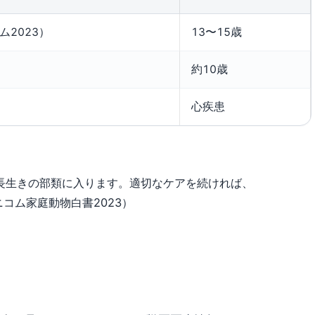
ム2023）
13〜15歳
約10歳
心疾患
、長生きの部類に入ります。適切なケアを続ければ、
コム家庭動物白書2023）
？