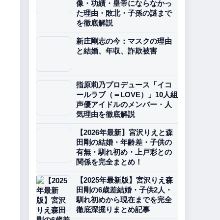
像・功績・皇帝にならなかっ
た理由・敗北・子孫の謎まで
を徹底解説
新庄剛志の今：マスクの理由
と結婚、年収、詐欺被害
指原莉乃プロデュース「イコ
ールラブ（＝LOVE）」10人組
声優アイドルのメンバー・人
気理由を徹底解説
【2026年最新】宮沢りえと森
田剛の結婚・年齢差・子供の
有無・馴れ初め・上戸彩との
関係を完全まとめ！
【2025年最新版】宮沢りえ森
田剛の6歳差結婚・子供2人・
馴れ初めから現在までを完全
徹底深掘りまとめ記事