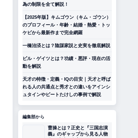
為の制限を全て解説！
【2025年版】キムゴウン（キム・ゴウン）
のプロフィール・年齢・結婚・熱愛・トッ
ケビから最新作まで完全網羅
一橋治済とは？陰謀家説と史実を徹底解説
ビル・ゲイツとは？功績・悪評・現在の活
動を解説
天才の特徴・定義・IQの目安｜天才と呼ば
れる人の共通点と秀才との違いをアインシ
ュタインやビートたけしの事例で解説
編集部から
曹操とは？正史と『三国志演
義』のギャップから見る人物