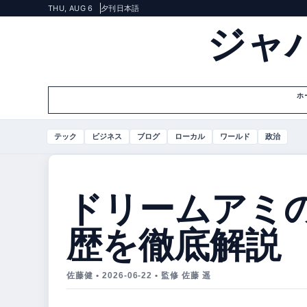
THU, AUG 6
夕刊
日本語
ジャ
ホ
テック
ビジネス
ブログ
ローカル
ワールド
政治
ドリームアミ
歴を徹底解説
佐藤健 • 2026-06-22 • 監修 佐藤 遥