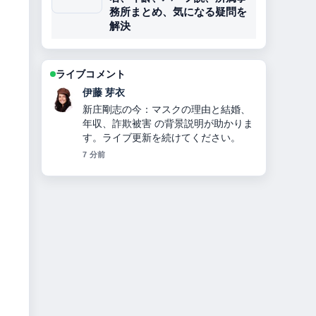
務所まとめ、気になる疑問を
解決
ライブコメント
鈴木 蒼
指原莉乃プロデュース「イコールラブ
（＝LOVE）」10人組声優アイドルの
メンバー・人気理由を徹底解説 の報道
は丁寧で、流れを追いやすいです。
9 分前