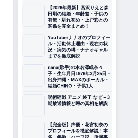
【2026年最新】宮沢りえと森
田剛の結婚・年齢差・子供の
有無・馴れ初め・上戸彩との
関係を完全まとめ！
YouTuberナナオのプロフィー
ル・活動休止理由・現在の状
況・病気の噂・ナナオギャル
までを徹底解説
nana(歌手)の本名澤岻奈々
子・生年月日1976年3月25日・
出身沖縄・MAXのボーカル・
結婚CHINO・子供1人
呪術廻戦 アニメ 終了 なぜ – 3
期放送情報と噂の真相を解説
【完全版】声優・花宮初奈の
プロフィールを徹底解説！本
名、年齢、ハーフ説、所属事