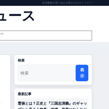
会社概要
お問い合わせ
私たちのストーリー
ュース
ター
検索
表
示
最新記事
曹操とは？正史と『三国志演義』のギャッ