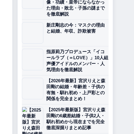
像・功績・皇帝にならなかっ
た理由・敗北・子孫の謎まで
を徹底解説
新庄剛志の今：マスクの理由
と結婚、年収、詐欺被害
指原莉乃プロデュース「イコ
ールラブ（＝LOVE）」10人組
声優アイドルのメンバー・人
気理由を徹底解説
【2026年最新】宮沢りえと森
田剛の結婚・年齢差・子供の
有無・馴れ初め・上戸彩との
関係を完全まとめ！
【2025年最新版】宮沢りえ森
田剛の6歳差結婚・子供2人・
馴れ初めから現在までを完全
徹底深掘りまとめ記事