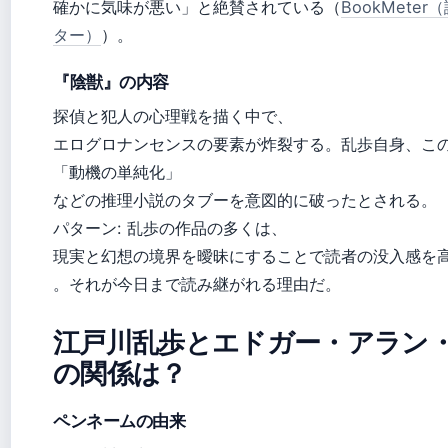
確かに気味が悪い」と絶賛されている（
BookMete
ター）
）。
『陰獣』の内容
探偵と犯人の心理戦を描く中で、
エログロナンセンスの要素が炸裂する。乱歩自身、こ
「動機の単純化」
などの推理小説のタブーを意図的に破ったとされる。
パターン: 乱歩の作品の多くは、
現実と幻想の境界を曖昧にすることで読者の没入感を
。それが今日まで読み継がれる理由だ。
江戸川乱歩とエドガー・アラン
の関係は？
ペンネームの由来