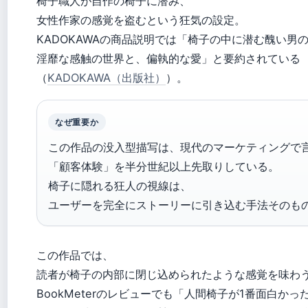
椅子職人が自作の椅子に潜み、
女性作家の感覚を盗むという狂気の設定。
KADOKAWAの商品説明では「椅子の中に潜む醜い男
淫靡な感触の世界と、偏執的な愛」と要約されている
（
KADOKAWA（出版社）
）。
なぜ重要か
この作品の没入型描写は、現代のマーケティングで
「顧客体験」を半分世紀以上先取りしている。
椅子に隠れる狂人の視線は、
ユーザーを完全にストーリーに引き込む手法そのも
この作品では、
読者が椅子の内部に閉じ込められたような感覚を味わ
BookMeterのレビューでも「人間椅子が1番面白かっ