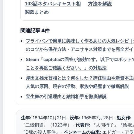
103話ネタバレキャスト相
方法を解説
関図まとめ
関連記事 4件
フライパンで簡単に美味しく作るあじの人気レシピ｜
のコツから保存方法・アニサキス対策までを完全ガイ
Steam「captchaの回答が無効です。以下でロボッ
ことを再度ご確認ください。」の対処法
岸田文雄元首相とは？何をした？辞任理由や新資本主
人気の原因、現在の活動、家族や経歴まで徹底解説
宝生舞の引退理由と結婚相手を徹底解説
生年:
1894年10月21日 ·
没年:
1965年7月28日 ·
処女作:
『二銭銅貨』（1923年） ·
代表作:
『人間椅子』『陰獣
『D坂の殺人事件』 ·
ペンネームの由来:
エドガー・アラ