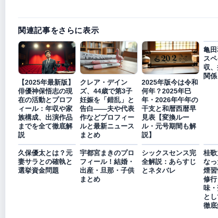
関連記事をさらに表示
亀田
スペ
収、
関係
【2025年最新版】
クレア・デイン
2025年版今は令和
俳優神保悟志の現
ズ、44歳で第3子
何年？2025年巳
在の活動とプロフ
妊娠を「錯乱」と
年・2026年午年の
ィール：年収や家
告白――夫や代表
干支と和暦西暦早
族構成、出演作品
作などプロフィー
見表【変換ルー
までを全て徹底解
ルと最新ニュース
ル・元号期間も解
説
まとめ
説】
久保優太とは？元
宇都宮まきのプロ
シックスセンス完
桂歌
妻サラとの確執と
フィール！結婚・
全解説：あらすじ
なっ
選挙資金問題
出産・旦那・子供
とネタバレ
煙習
まとめ
修行
味・
とし
徹底