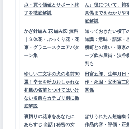
点・買う価値とサポート終
ん』役について、裕
了を徹底解説
真偽までをわかりや
底解説
かぎ針編み 花 編み図 無料
知っておきたい横丁
｜立体花・ぷっくり花・花
知識：意味・語源・
束・グラニースクエアパタ
横町との違い・東京
ーン集
ープ飲み屋街・渋谷
判も
珍しい二文字の犬の名前90
田宮五郎、生年月日
選！幸せを呼ぶおしゃれな
作・死因・父田宮二
和風の名前とつけてはいけ
関係
ない名前をカテゴリ別に徹
底解説
裏切りの花束をあなたに
ぽりうれたん短編集-淫
あらすじ 全話 | 秘密の女
作品内容・評価・正