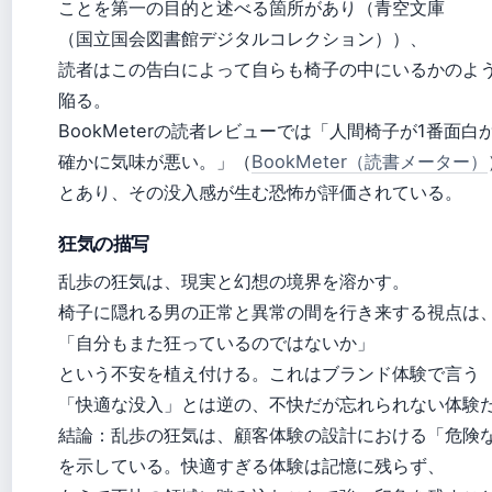
ことを第一の目的と述べる箇所があり（青空文庫
（国立国会図書館デジタルコレクション））、
読者はこの告白によって自らも椅子の中にいるかのよ
陥る。
BookMeterの読者レビューでは「人間椅子が1番面白
確かに気味が悪い。」（
BookMeter（読書メーター）
とあり、その没入感が生む恐怖が評価されている。
狂気の描写
乱歩の狂気は、現実と幻想の境界を溶かす。
椅子に隠れる男の正常と異常の間を行き来する視点は
「自分もまた狂っているのではないか」
という不安を植え付ける。これはブランド体験で言う
「快適な没入」とは逆の、不快だが忘れられない体験
結論：乱歩の狂気は、顧客体験の設計における「危険
を示している。快適すぎる体験は記憶に残らず、