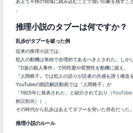
あえて不快の領域に踏み込むことで強い印象を残すこ
。
推理小説のタブーは何ですか？
乱歩がタブーを破った例
従来の推理小説では、
犯人の動機は単純で合理的であるべきとされた。しか
『D坂の殺人事件』で同性愛や変態性を動機に据え、
『人間椅子』では犯人の語りが読者の共感を誘う構造
YouTubeの朗読解説動画では『人間椅子』が
「1925年に発表された」と紹介されており（
YouTu
解説動画）
）、
その時代から乱歩はあえてタブーを突いた存在だった
推理小説のルール