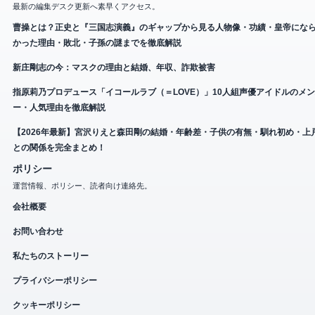
最新の編集デスク更新へ素早くアクセス。
曹操とは？正史と『三国志演義』のギャップから見る人物像・功績・皇帝にな
かった理由・敗北・子孫の謎までを徹底解説
新庄剛志の今：マスクの理由と結婚、年収、詐欺被害
指原莉乃プロデュース「イコールラブ（＝LOVE）」10人組声優アイドルのメ
ー・人気理由を徹底解説
【2026年最新】宮沢りえと森田剛の結婚・年齢差・子供の有無・馴れ初め・上
との関係を完全まとめ！
ポリシー
運営情報、ポリシー、読者向け連絡先。
会社概要
お問い合わせ
私たちのストーリー
プライバシーポリシー
クッキーポリシー