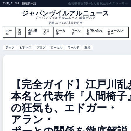
会社概要
お問い合わせ
私たちのストーリー
昼版
日本語
THU, AUG 6
ジャパンヴイルアルニュース
ジャパンヴイルアルニュース 編集デスク
更新 13:49
16 本日の記事
ホー
天
会社概
ブロ
ローカ
ワール
お問い合わ
ニュースレ
ム
気
要
グ
ル
ド
せ
ター
テック
ビジネス
ブログ
ローカル
ワールド
政治
【完全ガイド】江戸川乱
本名と代表作『人間椅子
の狂気も、エドガー・
アラン・
ポーとの関係を徹底解説