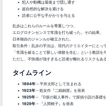
犯人や動機は最後まで隠し通す
超自然的な解決を避ける
読者に公平な手がかりを与える
乱歩はこれらのルールを尊重しつつ、
エログロナンセンスで常識を打ち破った。その結果、
日本独自のジャンルが確立された。
取引条件：乱歩の手法は、現代のクリエイターにとっ
「常識を破ることで新しい体験を生む」という教訓を
ただし、不快感が強すぎると読者が離れるリスクもあ
タイムライン
1894年
– 平井太郎として生まれる
1923年
– 処女作『二銭銅貨』を発表
1925年
– 『D坂の殺人事件』で探偵小説の基礎
1929年
– 『人間椅子』を発表