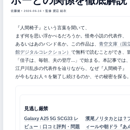
佐藤健 • 2026-06-16 • 監修 渡辺 結衣
『人間椅子』という言葉を聞いて、
まず何を思い浮かべるだろうか。怪奇小説の代表作、
あるいはあのバンド名か。この作品は、
青空文庫（国
館デジタルコレクション）
で無料で読むことができ、
「佳子は、毎朝、夫の登庁…」で始まる。本記事では
江戸川乱歩の代表作を辿りながら、なぜ『人間椅子』
が今もなお人々を魅了し続けるのか、その秘密を探る
見逃し厳禁
Galaxy A25 5G SCG33 レ
濱尾ノリタカとは？
ビュー：口コミ評判・問題
ィールや朝ドラ『あ