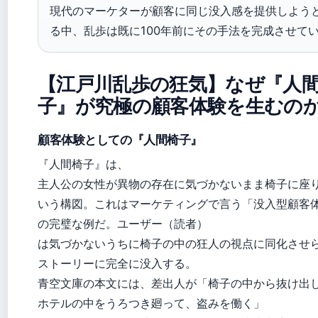
現代のマーケターが顧客に同じ没入感を提供しよう
る中、乱歩は既に100年前にその手法を完成させて
【江戸川乱歩の狂気】なぜ『人
子』が究極の顧客体験を生むの
顧客体験としての『人間椅子』
『人間椅子』は、
主人公の女性が異物の存在に気づかないまま椅子に座
いう構図。これはマーケティングで言う「没入型顧客
の完璧な例だ。ユーザー（読者）
は気づかないうちに椅子の中の狂人の視点に同化させ
ストーリーに完全に没入する。
青空文庫の本文には、差出人が「椅子の中から抜け出
ホテルの中をうろつき廻って、盗みを働く」