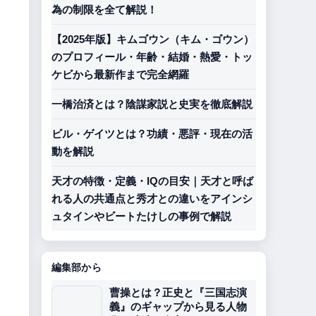
為の制限を全て解説！
【2025年版】キムゴウン（キム・ゴウン）
のプロフィール・年齢・結婚・熱愛・トッ
ケビから最新作まで完全網羅
一橋治済とは？陰謀家説と史実を徹底解説
ビル・ゲイツとは？功績・悪評・現在の活
動を解説
天才の特徴・定義・IQの目安｜天才と呼ば
れる人の共通点と秀才との違いをアインシ
ュタインやビートたけしの事例で解説
編集部から
曹操とは？正史と『三国志演
義』のギャップから見る人物