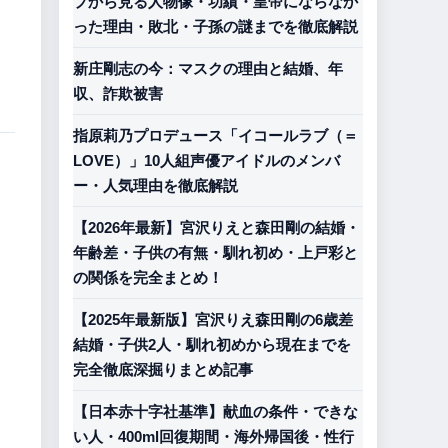
プから見る人物像・功績・皇帝にならなか
った理由・敗北・子孫の謎までを徹底解説
新庄剛志の今：マスクの理由と結婚、年
収、詐欺被害
指原莉乃プロデュース「イコールラブ（＝
LOVE）」10人組声優アイドルのメンバ
ー・人気理由を徹底解説
【2026年最新】宮沢りえと森田剛の結婚・
年齢差・子供の有無・馴れ初め・上戸彩と
の関係を完全まとめ！
【2025年最新版】宮沢りえ森田剛の6歳差
結婚・子供2人・馴れ初めから現在までを
完全徹底深掘りまとめ記事
【日本赤十字社基準】献血の条件・できな
い人・400ml回復期間・海外帰国後・性行