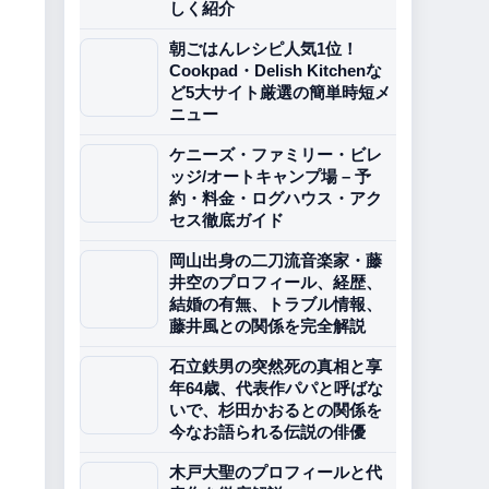
しく紹介
朝ごはんレシピ人気1位！
Cookpad・Delish Kitchenな
ど5大サイト厳選の簡単時短メ
ニュー
ケニーズ・ファミリー・ビレ
ッジ/オートキャンプ場 – 予
約・料金・ログハウス・アク
セス徹底ガイド
岡山出身の二刀流音楽家・藤
井空のプロフィール、経歴、
結婚の有無、トラブル情報、
藤井風との関係を完全解説
石立鉄男の突然死の真相と享
年64歳、代表作パパと呼ばな
いで、杉田かおるとの関係を
今なお語られる伝説の俳優
木戸大聖のプロフィールと代