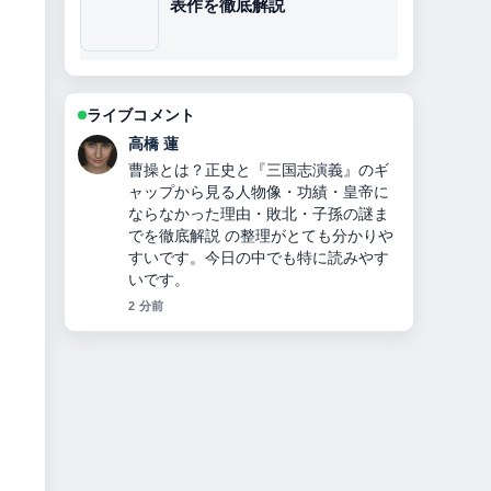
表作を徹底解説
ライブコメント
佐藤 遥
新庄剛志の今：マスクの理由と結婚、
年収、詐欺被害 を追っていますが、こ
の解説は落ち着いていて信頼できま
す。
4 分前