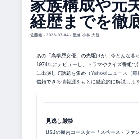
家族構成や元
経歴までを徹
佐藤健 • 2026-07-04 • 監修 小林 大智
あの「高学歴女優」の先駆けが、今どんな暮
1974年にデビューし、ドラマやクイズ番組で
に出演して話題を集め
（Yahoo!ニュース（
信頼できる情報源をもとに徹底的に解説しま
見逃し厳禁
USJの屋内コースター「スペース・ファ