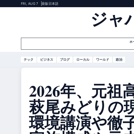
FRI, AUG 7
昼版
日本語
ジャ
ホ
テック
ビジネス
ブログ
ローカル
ワールド
政治
2026年、元
萩尾みどりの
環境講演や徹