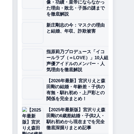
像・功績・皇帝にならなかっ
た理由・敗北・子孫の謎まで
を徹底解説
新庄剛志の今：マスクの理由
と結婚、年収、詐欺被害
指原莉乃プロデュース「イコ
ールラブ（＝LOVE）」10人組
声優アイドルのメンバー・人
気理由を徹底解説
【2026年最新】宮沢りえと森
田剛の結婚・年齢差・子供の
有無・馴れ初め・上戸彩との
関係を完全まとめ！
【2025年最新版】宮沢りえ森
田剛の6歳差結婚・子供2人・
馴れ初めから現在までを完全
徹底深掘りまとめ記事