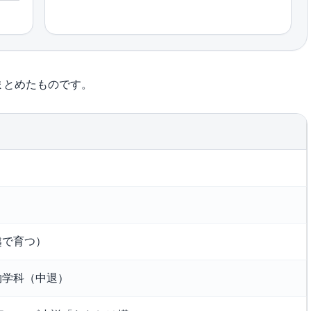
まとめたものです。
越で育つ）
物学科（中退）