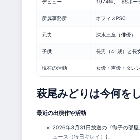
デビュー
1974年、TBS
所属事務所
オフィスPSC
元夫
深水三章（俳優）
子供
長男（41歳）と長
現在の活動
女優・声優・タレ
萩尾みどりは今何を
最近の出演作や活動
2026年3月31日放送の『徹子の部
ュース（毎日キレイ）
)。