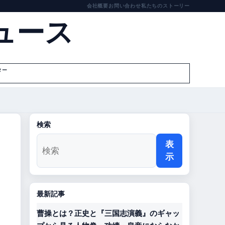
会社概要
お問い合わせ
私たちのストーリー
ュース
ター
検索
表
示
最新記事
曹操とは？正史と『三国志演義』のギャッ