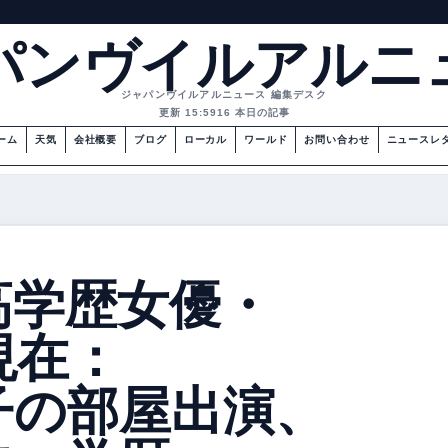
パンヴイルアルニ
ジャパンヴイルアルニュース 編集デスク
更新 15:59
16 本日の記事
ーム
天気
会社概要
ブログ
ローカル
ワールド
お問い合わせ
ニュースレ
祖高学歴女優・
現在：
子の部屋出演、