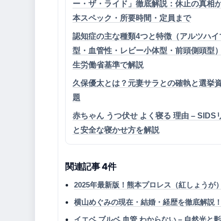
ー・ザ・ライド」徹底解説：休止の真相
本スペック・所要時間・定員まで
認知症の主な種類4つと特徴（アルツハイ
型・血管性・レビー小体型・前頭側頭型
生労働省基準で解説
久保優太とは？元妻サラとの確執と選挙
題
赤ちゃん うつ伏せ よく寝る 理由 – SID
と安全な寝かせ方を解説
関連記事 4件
2025年最新版！熊本プロレス（紅しょうが
横山めぐみの現在・結婚・経歴を徹底解説！1
イエベ ブルベ 血管 わからない – 自然光