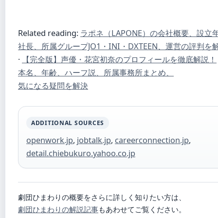
Related reading:
ラポネ（LAPONE）の会社概要、設立
社長、所属グループJO1・INI・DXTEEN、運営の評判を
·
【完全版】声優・花宮初奈のプロフィールを徹底解説！
本名、年齢、ハーフ説、所属事務所まとめ、
気になる疑問を解決
ADDITIONAL SOURCES
openwork.jp
,
jobtalk.jp
,
careerconnection.jp
,
detail.chiebukuro.yahoo.co.jp
劇団ひまわりの概要をさらに詳しく知りたい方は、
劇団ひまわりの解説記事
もあわせてご覧ください。