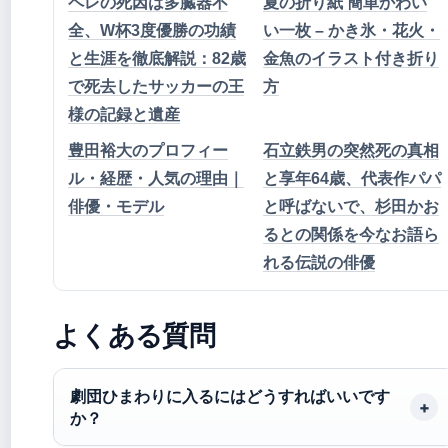
ペレの死因は多臓器不
夏の折り紙 簡単かわい
全、W杯3度優勝の功績
い一枚 – かき氷・花火・
と生涯を徹底解説：82歳
金魚のイラスト付き折り
で死去したサッカーの王
方
様の記録と遺産
豊田裕大のプロフィー
石立鉄男の突然死の真相
ル・経歴・人気の理由｜
と享年64歳、代表作パパ
俳優・モデル
と呼ばないで、杉田かお
るとの関係を今なお語ら
れる伝説の俳優
よくある質問
劇団ひまわりに入るにはどうすればいいです
か？