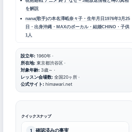
呪術廻戦 アニメ 終了 なぜ – 3期放送情報と噂の真相
を解説
nana(歌手)の本名澤岻奈々子・生年月日1976年3月25
日・出身沖縄・MAXのボーカル・結婚CHINO・子供
1人
設立年:
1960年 ·
所在地:
東京都渋谷区 ·
対象年齢:
3歳～ ·
レッスン会場数:
全国20ヶ所 ·
公式サイト:
himawari.net
クイックスナップ
確認済みの事実
1