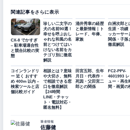
関連記事をさらに表示
珍しい二文字の
涌井秀章の経歴
白洲次郎と
犬の名前90選！
と最新情報｜ト
生涯・功績
幸せを呼ぶおし
レード、年俸、
ッカーサー
ゃれな和風の名
家族
関係・子孫
CX-8 でかすぎ
前とつけてはい
徹底解説
– 駐車場適合性
けない名前をカ
と競合比較の実
テゴリ別に徹底
態
解説
コインランドリ
相談とは？意味
田宮五郎、生年
FC2-PPV-
ー 近く おすす
や大切さ、無料
月日・代表作・
4601993 
め 400m 以内 –
で相談できる窓
死因・父田宮二
ュー・再生
検索ツールと店
口を徹底解説
郎との関係
間・画質の
舗比較ガイド
【24時間
LINE・チャッ
ト・電話対応・
匿名無料】
筆者情報
佐藤健