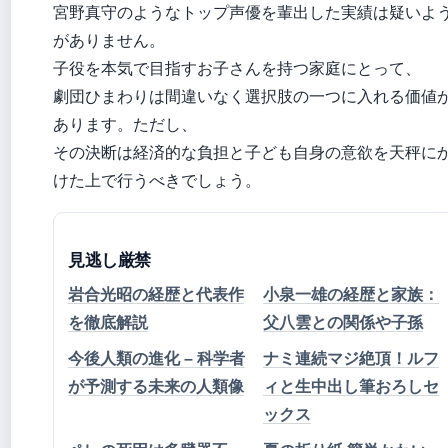
宮野真守のようなトップ声優を輩出した実績は疑いよ
がありません。
子役を本気で目指すお子さんを持つ家庭にとって、
劇団ひまわりは間違いなく選択肢の一つに入れる価値
あります。ただし、
その決断は経済的な負担と子ども自身の意欲を天秤に
けた上で行うべきでしょう。
見逃し厳禁
岩合光昭の経歴と代表作
小泉一雄の経歴と家族：
を徹底解説
父八雲との関係や子孫
今後人類の進化 – 科学者
ナミ連続マジ絶頂！ルフ
が予測する未来の人類像
ィと生中出し筆おろしセ
ックス