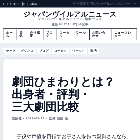
会社概要
お問い合わせ
私たちのストーリー
FRI, AUG 7
朝刊
日本語
ジャパンヴイルアルニュース
ジャパンヴイルアルニュース 編集デスク
更新 07:21
16 本日の記事
ホー
天
会社概
ブロ
ローカ
ワール
お問い合
ニュースレ
ム
気
要
グ
ル
ド
わせ
ター
テック
ビジネス
ブログ
ローカル
ワールド
政治
劇団ひまわりとは？
出身者・評判・
三大劇団比較
佐藤健 • 2026-06-17 • 監修 佐藤 遥
子役や声優を目指すお子さんを持つ親御さんなら、