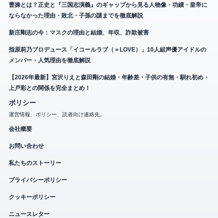
曹操とは？正史と『三国志演義』のギャップから見る人物像・功績・皇帝に
ならなかった理由・敗北・子孫の謎までを徹底解説
新庄剛志の今：マスクの理由と結婚、年収、詐欺被害
指原莉乃プロデュース「イコールラブ（＝LOVE）」10人組声優アイドルの
メンバー・人気理由を徹底解説
【2026年最新】宮沢りえと森田剛の結婚・年齢差・子供の有無・馴れ初め・
上戸彩との関係を完全まとめ！
ポリシー
運営情報、ポリシー、読者向け連絡先。
会社概要
お問い合わせ
私たちのストーリー
プライバシーポリシー
クッキーポリシー
ニュースレター