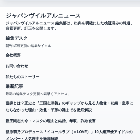
ジャパンヴイルアルニュース
ジャパンヴイルアルニュース 編集部は、出典を明確にした検証済みの報道、
背景更新、訂正を公開します。
編集デスク
朝刊 継続更新の編集サイクル
会社概要
お問い合わせ
私たちのストーリー
最新記事
最新の編集デスク更新へ素早くアクセス。
曹操とは？正史と『三国志演義』のギャップから見る人物像・功績・皇帝に
ならなかった理由・敗北・子孫の謎までを徹底解説
新庄剛志の今：マスクの理由と結婚、年収、詐欺被害
指原莉乃プロデュース「イコールラブ（＝LOVE）」10人組声優アイドルの
メンバー・人気理由を徹底解説