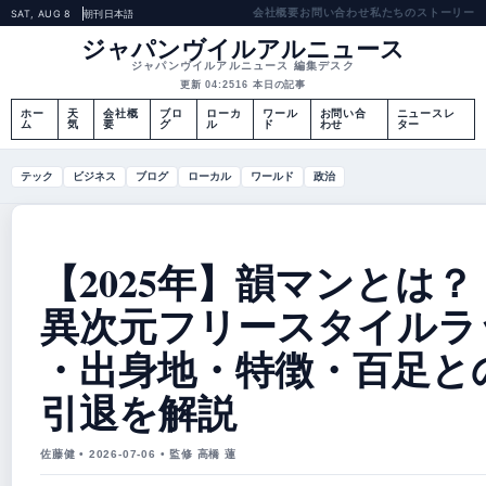
会社概要
お問い合わせ
私たちのストーリー
SAT, AUG 8
朝刊
日本語
ジャパンヴイルアルニュース
ジャパンヴイルアルニュース 編集デスク
更新 04:25
16 本日の記事
ホー
天
会社概
ブロ
ローカ
ワール
お問い合
ニュースレ
ム
気
要
グ
ル
ド
わせ
ター
テック
ビジネス
ブログ
ローカル
ワールド
政治
【2025年】韻マンとは？
異次元フリースタイルラ
・出身地・特徴・百足と
引退を解説
佐藤健 • 2026-07-06 • 監修 高橋 蓮