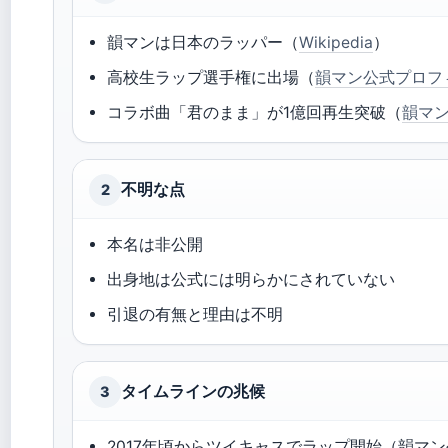
韻マンは日本のラッパー（
Wikipedia
）
高校生ラップ選手権に出場（
韻マン公式プロフ
コラボ曲「君のまま」が1億回再生突破（
韻マ
不明な点
2
本名は非公開
出身地は公式には明らかにされていない
引退の有無と理由は不明
タイムラインの兆候
3
2017年頃からツイキャスでラップ開始（韻マ