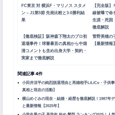
FC東京 対 横浜F・マリノス スタメ
【完全版】
ン – J1第5節 先発比較と3-0勝利結
線被曝で命
果
生涯・死因
徹底解説
【徹底検証】阪神森下翔太のプロ初
菅野美穂の
退場事件！球審暴言の真相から中畑
【最新情報
清コメントも含め出身大学・契約・
実家まで徹底解説
関連記事 4件
小田井涼平の純烈脱退理由と再婚相手LiLiCo・子供
真相と現在の活動】
横山めぐみの現在・結婚・経歴を徹底解説！1987年
と最新情報【2025年】
小学生男の子 高学年 短め 髪型 ランキング2025｜