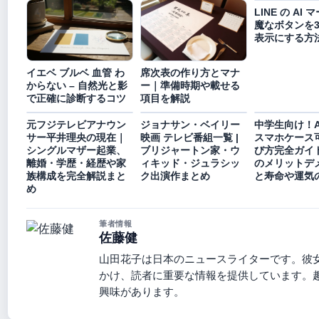
LINE の AI 
魔なボタンを3
表示にする方
イエベ ブルベ 血管 わ
席次表の作り方とマナ
からない – 自然光と影
ー｜準備時期や載せる
で正確に診断するコツ
項目を解説
元フジテレビアナウン
ジョナサン・ベイリー
中学生向け！An
サー平井理央の現在｜
映画 テレビ番組一覧 |
スマホケース
シングルマザー起業、
ブリジャートン家・ウ
び方完全ガイ
離婚・学歴・経歴や家
ィキッド・ジュラシッ
のメリットデ
族構成を完全解説まと
ク出演作まとめ
と寿命や運気
め
筆者情報
佐藤健
山田花子は日本のニュースライターです。彼
かけ、読者に重要な情報を提供しています。
興味があります。