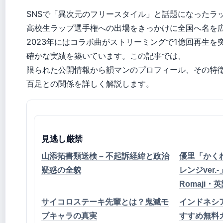
SNSで「異次元のフリースタイル」と話題になったラ
高校生ラップ選手権への出場をきっかけに全国へ名を
2023年にはコラボ曲がストリーミングで1億回再生を
確かな実績を築いています。この記事では、
限られた公開情報から韻マンのプロフィール、その特
百足との関係を詳しく解説します。
見逃し厳禁
山添拓書類送検 – 不起訴経緯と政治
優里「かくれ
疑惑の全貌
レンジver.
Romaji
サイコロステーキ先輩とは？鬼滅モ
インドネシ
ブキャラの真実
すすめ無料