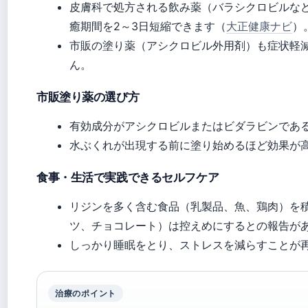
皮膚科で処方される飲み薬（バラシクロビルな
癒期間を2～3日短縮できます（
大正健康ナビ
）
市販の塗り薬（アシクロビル外用剤）も症状軽
ん。
市販塗り薬の選び方
有効成分がアシクロビルまたはビダラビンであ
水ぶくれが出現する前に塗り始めるほど効果が
食事・生活で実践できるセルフケア
リジンを多く含む食品（乳製品、魚、鶏肉）を
ツ、チョコレート）は控えめにするとの報告が
しっかり睡眠をとり、ストレスを減らすことが
治療のポイント