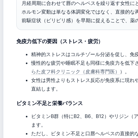
月経周期に合わせて唇のヘルペスを繰り返す女性に
ホルモン変動は単なる体調変化ではなく、直接的な
前駆症状（ピリピリ感）を早期に捉えることで、薬
免疫力低下の要因（ストレス・疲労）
精神的ストレスはコルチゾール分泌を促し、免
慢性的な疲労や睡眠不足も同様に免疫力を低下
らた皮フ科クリニック（皮膚科専門医）
）。
女性は男性よりもストレス反応が免疫系に現れ
直結します。
ビタミン不足と栄養バランス
ビタミンB群（特にB2、B6、B12）やリジン
ます。
ただし、ビタミン不足と口唇ヘルペスの直接的