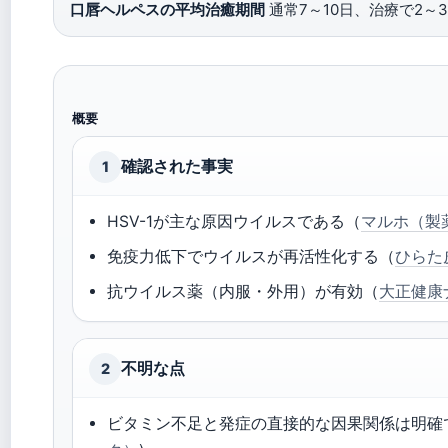
口唇ヘルペスの平均治癒期間
通常7～10日、治療で2～
概要
確認された事実
1
HSV-1が主な原因ウイルスである（
マルホ（製
免疫力低下でウイルスが再活性化する（
ひらた
抗ウイルス薬（内服・外用）が有効（
大正健康
不明な点
2
ビタミン不足と発症の直接的な因果関係は明確で