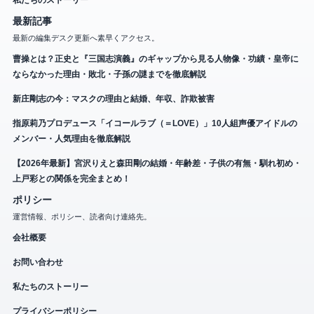
私たちのストーリー
最新記事
最新の編集デスク更新へ素早くアクセス。
曹操とは？正史と『三国志演義』のギャップから見る人物像・功績・皇帝に
ならなかった理由・敗北・子孫の謎までを徹底解説
新庄剛志の今：マスクの理由と結婚、年収、詐欺被害
指原莉乃プロデュース「イコールラブ（＝LOVE）」10人組声優アイドルの
メンバー・人気理由を徹底解説
【2026年最新】宮沢りえと森田剛の結婚・年齢差・子供の有無・馴れ初め・
上戸彩との関係を完全まとめ！
ポリシー
運営情報、ポリシー、読者向け連絡先。
会社概要
お問い合わせ
私たちのストーリー
プライバシーポリシー