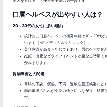
誘因を避けることが再発予防の第一歩です。
口唇ヘルペスが出やすい人は？
20～30代の女性に多い理由
統計的に口唇ヘルペスの初発年齢は10～20代が
います（
MYメディカルクリニック
）。
美容意識が高まる年代でもあり、唇のケアや化
妊娠・出産などライフイベントが重なる時期で
が高まります。
胃腸障害との関連
胃腸の不調（便秘、下痢、過敏性腸症候群など
腸内環境の乱れが免疫力低下につながり、結果
す。