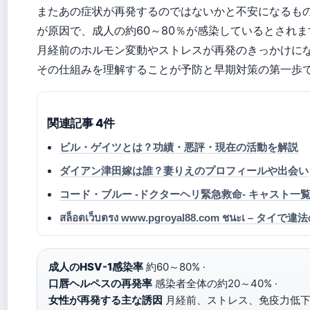
またあの症状が再発するのではないかと不安になるもの
が原因で、成人の約60～80％が感染しているとされ
月経前のホルモン変動やストレスが再発のきっかけに
その仕組みを理解することが予防と早期対策の第一歩
関連記事 4件
ビル・ゲイツとは？功績・悪評・現在の活動を解説
ダイアン津田嫁は誰？妻りえのプロフィールや出会い
コード・ブルー -ドクターヘリ緊急救命- キャスト
สล็อตเว็บตรง www.pgroyal88.com ชนะเ –
成人のHSV-1感染率
約60～80% ·
口唇ヘルペスの再発率
感染者全体の約20～40% ·
女性が再発する主な誘因
月経前、ストレス、免疫力低下 