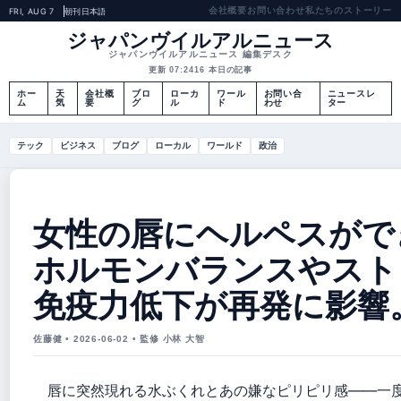
会社概要
お問い合わせ
私たちのストーリー
FRI, AUG 7
朝刊
日本語
ジャパンヴイルアルニュース
ジャパンヴイルアルニュース 編集デスク
更新 07:24
16 本日の記事
ホー
天
会社概
ブロ
ローカ
ワール
お問い合
ニュースレ
ム
気
要
グ
ル
ド
わせ
ター
テック
ビジネス
ブログ
ローカル
ワールド
政治
女性の唇にヘルペスがで
ホルモンバランスやスト
免疫力低下が再発に影響
佐藤健 • 2026-06-02 • 監修 小林 大智
唇に突然現れる水ぶくれとあの嫌なピリピリ感――一