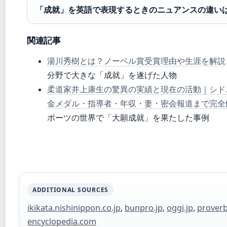
「成就」を英語で表現するときのニュアンスの違い
関連記事
湯川秀樹とは？ノーベル賞受賞理由や生涯を解説
分野で大きな「成就」を遂げた人物
柔道家井上康生の驚異の実績と現在の活動｜シド
金メダル・指導者・年収・妻・密会報道まで完全
ポーツの世界で「大願成就」を果たした事例
ADDITIONAL SOURCES
ikikata.nishinippon.co.jp
,
bunpro.jp
,
oggi.jp
,
proverb
encyclopedia.com