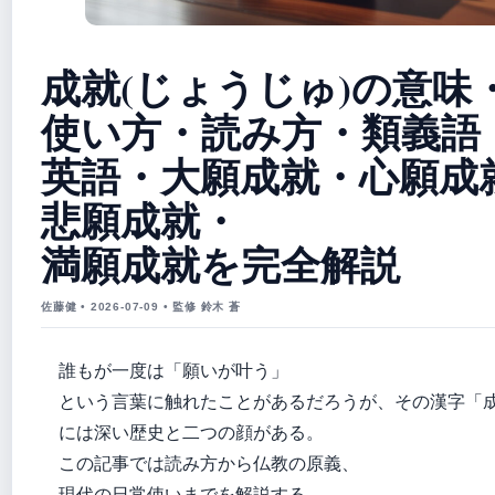
成就(じょうじゅ)の意味
使い方・読み方・類義語
英語・大願成就・心願成
悲願成就・
満願成就を完全解説
佐藤健 • 2026-07-09 • 監修 鈴木 蒼
誰もが一度は「願いが叶う」
という言葉に触れたことがあるだろうが、その漢字「
には深い歴史と二つの顔がある。
この記事では読み方から仏教の原義、
現代の日常使いまでを解説する。