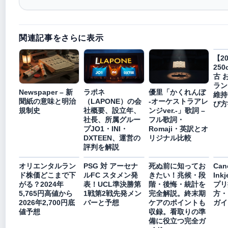
関連記事をさらに表示
【2
250
古 
ラン
Newspaper – 新
ラポネ
優里「かくれんぼ
維持
聞紙の意味と明治
（LAPONE）の会
-オーケストラアレ
び方
規制史
社概要、設立年、
ンジver.-」歌詞 –
社長、所属グルー
フル歌詞・
プJO1・INI・
Romaji・英訳とオ
DXTEEN、運営の
リジナル比較
評判を解説
オリエンタルラン
PSG 対 アーセナ
死ぬ前に知ってお
Can
ド株価どこまで下
ルFC スタメン発
きたい！兆候・段
Ink
がる？2024年
表！UCL準決勝第
階・後悔・統計を
プリ
5,765円高値から
1戦第2戦先発メン
完全解説。終末期
方・
2026年2,700円底
バーと予想
ケアのポイントも
ガイ
値予想
収録。看取りの準
備に役立つ完全ガ