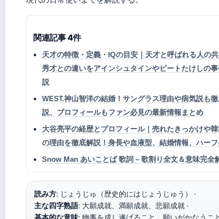
関連記事 4件
天才の特徴・定義・IQの目安｜天才と呼ばれる人の
秀才との違いをアインシュタインやビートたけしの事
説
WEST.神山智洋の結婚！サングラス理由や病気説も
説、プロフィールもファン必見の最新情報まとめ
大谷亮平の経歴とプロフィール｜売れたきっかけや韓
の理由を徹底解説！身長や血液型、結婚情報、ハーフ
Snow Man あいことば 歌詞 – 歌割り全文＆意味完全
読み方
: じょうじゅ（歴史的にはじょうじゅう） ·
主な四字熟語
: 大願成就、満願成就、悲願成就 ·
基本的な意味
: 物事を成し遂げること、願いがかなうこ