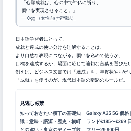
「心願成就は、心の中で神仏に祈り、
願いを実現させること。」
—
Oggi（女性向け情報誌）
日本語学習者にとって、
成就と達成の使い分けを理解することは、
より自然な表現につながる。願いを込めて使うか、
目標を達成するか、場面に応じて適切な言葉を選びた
例えば、ビジネス文書では「達成」を、年賀状やお守
「成就」を使うのが、現代日本語の暗黙のルールだ。
見逃し厳禁
知っておきたい横丁の基礎知
Galaxy A25 5G 価格
識：意味・語源・歴史・横町
ランド€185〜€269 
との違い・東京のディープ飲
フリー29,900円