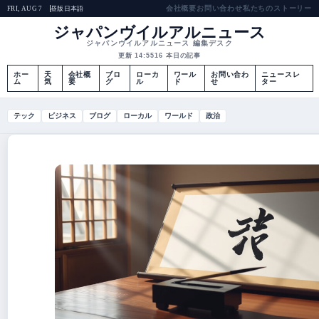
会社概要
お問い合わせ
私たちのストーリー
昼版
日本語
FRI, AUG 7
ジャパンヴイルアルニュース
ジャパンヴイルアルニュース 編集デスク
更新 14:55
16 本日の記事
ホー
天
会社概
ブロ
ローカ
ワール
お問い合わ
ニュースレ
ム
気
要
グ
ル
ド
せ
ター
テック
ビジネス
ブログ
ローカル
ワールド
政治