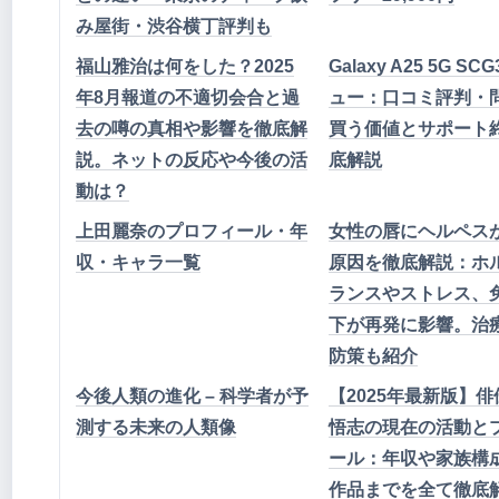
み屋街・渋谷横丁評判も
福山雅治は何をした？2025
Galaxy A25 5G SC
年8月報道の不適切会合と過
ュー：口コミ評判・
去の噂の真相や影響を徹底解
買う価値とサポート
説。ネットの反応や今後の活
底解説
動は？
上田麗奈のプロフィール・年
女性の唇にヘルペス
収・キャラ一覧
原因を徹底解説：ホ
ランスやストレス、
下が再発に影響。治
防策も紹介
今後人類の進化 – 科学者が予
【2025年最新版】
測する未来の人類像
悟志の現在の活動と
ール：年収や家族構
作品までを全て徹底