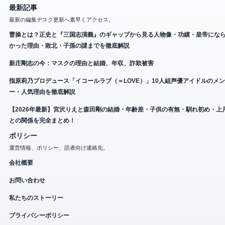
最新記事
最新の編集デスク更新へ素早くアクセス。
曹操とは？正史と『三国志演義』のギャップから見る人物像・功績・皇帝にな
かった理由・敗北・子孫の謎までを徹底解説
新庄剛志の今：マスクの理由と結婚、年収、詐欺被害
指原莉乃プロデュース「イコールラブ（＝LOVE）」10人組声優アイドルのメ
ー・人気理由を徹底解説
【2026年最新】宮沢りえと森田剛の結婚・年齢差・子供の有無・馴れ初め・上
との関係を完全まとめ！
ポリシー
運営情報、ポリシー、読者向け連絡先。
会社概要
お問い合わせ
私たちのストーリー
プライバシーポリシー