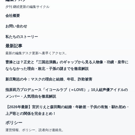
夕刊 継続更新の編集サイクル
会社概要
お問い合わせ
私たちのストーリー
最新記事
最新の編集デスク更新へ素早くアクセス。
曹操とは？正史と『三国志演義』のギャップから見る人物像・功績・皇帝に
ならなかった理由・敗北・子孫の謎までを徹底解説
新庄剛志の今：マスクの理由と結婚、年収、詐欺被害
指原莉乃プロデュース「イコールラブ（＝LOVE）」10人組声優アイドルの
メンバー・人気理由を徹底解説
【2026年最新】宮沢りえと森田剛の結婚・年齢差・子供の有無・馴れ初め・
上戸彩との関係を完全まとめ！
ポリシー
運営情報、ポリシー、読者向け連絡先。