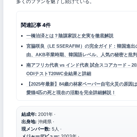
多くのファンを魅了し続けている。
関連記事 4件
一橋治済とは？陰謀家説と史実を徹底解説
宮脇咲良（LE SSERAFIM）の完全ガイド：韓国進出
由、AKB卒業時期、韓国語レベル、人気の秘密と批
南アフリカ代表 vs インド代表 試合スコアカード – 20
ODIテストT20WC全結果と詳細
【2025年最新】84歳の林家ペーパー自宅火災の原因
愛猫4匹の死と現在の活動を完全詳細解説！
結成年:
2001年 ·
出身地:
沖縄県 ·
現メンバー数:
5人 ·
メジャーデビュー:
2003年 ·