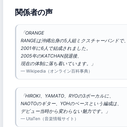
関係者の声
「ORANGE
RANGEは沖縄出身の5人組ミクスチャーバンドで
2001年に6人で結成されました。
2005年のKATCHAN脱退後、
現在の体制に落ち着いています。」
— Wikipedia（オンライン百科事典）
「HIROKI、YAMATO、RYOの3ボーカルに、
NAOTOのギター、YOHのベースという編成は、
デビュー当時から変わらない魅力です。」
— UtaTen（音楽情報サイト）