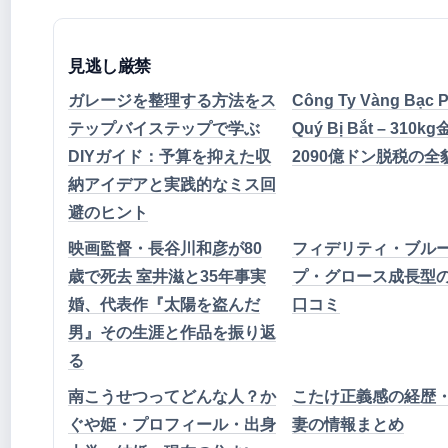
見逃し厳禁
ガレージを整理する方法をス
Công Ty Vàng Bạc 
テップバイステップで学ぶ
Quý Bị Bắt – 310
DIYガイド：予算を抑えた収
2090億ドン脱税の全
納アイデアと実践的なミス回
避のヒント
映画監督・長谷川和彦が80
フィデリティ・ブル
歳で死去 室井滋と35年事実
プ・グロース成長型
婚、代表作『太陽を盗んだ
口コミ
男』その生涯と作品を振り返
る
南こうせつってどんな人？か
こたけ正義感の経歴
ぐや姫・プロフィール・出身
妻の情報まとめ