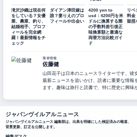
滝沢沙織は現在何
ダイアン津田嫁は
4200 yen to
リベ
をしている？女優
誰？妻りえのプロ
usd：4200円を米
料金
業、農業、釣り、
フィールや出会い
ドルに換算する際
疑惑
結婚相手、プロフ
の手数料差引後正
ィールを完全網
味換算額と最適な
羅！最新情報をチ
両替方法比較ガイ
ェック
ド
筆者情報
佐藤健
山田花子は日本のニュースライターです。彼
最新ニュースを追いかけ、読者に重要な情報
ます。趣味は旅行と読書で、特に歴史に興味
ジャパンヴイルアルニュース
ジャパンヴイルアルニュース 編集部は、出典を明確にした検証済みの報道、
背景更新、訂正を公開します。
編集デスク