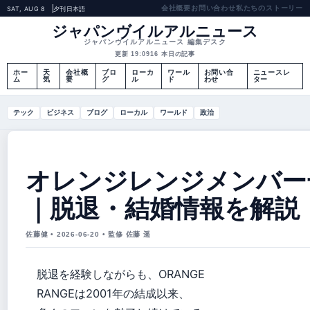
会社概要
お問い合わせ
私たちのストーリー
SAT, AUG 8
夕刊
日本語
ジャパンヴイルアルニュース
ジャパンヴイルアルニュース 編集デスク
更新 19:09
16 本日の記事
ホー
天
会社概
ブロ
ローカ
ワール
お問い合
ニュースレ
ム
気
要
グ
ル
ド
わせ
ター
テック
ビジネス
ブログ
ローカル
ワールド
政治
オレンジレンジメンバー
｜脱退・結婚情報を解説
佐藤健 • 2026-06-20 • 監修 佐藤 遥
脱退を経験しながらも、ORANGE
RANGEは2001年の結成以来、