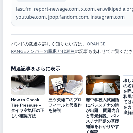
last.fm
,
report-newage.com
,
x.com
,
en.wikipedia.or
youtube.com
,
jpop.fandom.com
,
instagram.com
バンドの変遷を詳しく知りたい方は、
ORANGE
RANGEメンバーの脱退と代表曲
の記事もあわせてご覧くださ
関連記事をさらに表示
珍し
の名
を呼
和風
How to Check
三ツ矢雄二のプロ
灘中学校入試国語
ては
Tire Pressure –
フィールと代表作
にパレスチナの詩
をカ
タイヤ空気圧の正
を解説
が出題 – 問題内容
底解
しい確認方法
と背景解説、パレ
スチナ問題の基礎
知識をわかりやす
く解説