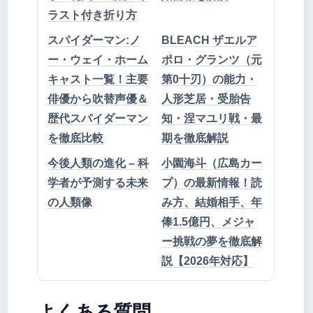
ラスト付き折り方
スパイダーマン:ノ
BLEACH ザエルア
ー・ウェイ・ホーム
ポロ・グランツ（元
キャスト一覧！主要
第0十刃）の能力・
俳優から吹替声優＆
人形芝居・受胎告
歴代スパイダーマン
知・涅マユリ戦・最
を徹底比較
期を徹底解説
今後人類の進化 – 科
小園海斗（広島カー
学者が予測する未来
プ）の最新情報！読
の人類像
み方、結婚相手、年
俸1.5億円、メジャ
ー挑戦の夢を徹底解
説【2026年対応】
よくある質問