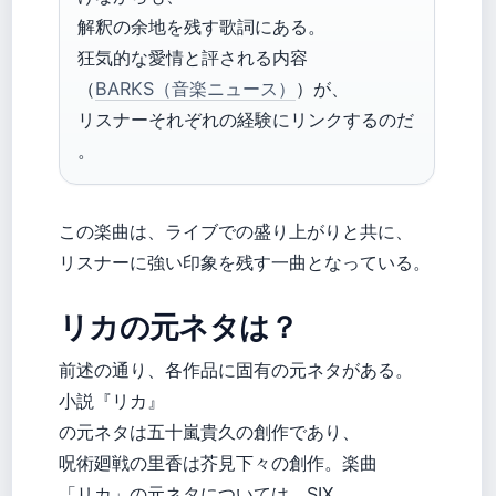
解釈の余地を残す歌詞にある。
狂気的な愛情と評される内容
（
BARKS（音楽ニュース）
）が、
リスナーそれぞれの経験にリンクするのだ
。
この楽曲は、ライブでの盛り上がりと共に、
リスナーに強い印象を残す一曲となっている。
リカの元ネタは？
前述の通り、各作品に固有の元ネタがある。
小説『リカ』
の元ネタは五十嵐貴久の創作であり、
呪術廻戦の里香は芥見下々の創作。楽曲
「リカ」の元ネタについては、SIX