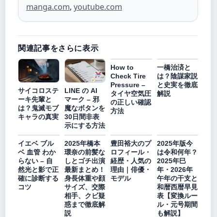
manga.com
,
youtube.com
関連記事をさらに表示
How to
一橋治済と
Check Tire
は？陰謀家説
Pressure –
と史実を徹底
サイコロステ
LINE の AI
タイヤ空気圧
解説
ーキ先輩と
マーク – 邪
の正しい確認
は？鬼滅モブ
魔なボタンを
方法
キャラの真実
30日間非表
示にする方法
イエベ ブル
2025年橋本
豊田裕大のプ
2025年版今
ベ 血管 わか
環奈の前髪な
ロフィール・
は令和何年？
らない – 自
しとゴチ出演
経歴・人気の
2025年巳
然光と影で正
最新まとめ！
理由｜俳優・
年・2026年
確に診断する
身長体重や顔
モデル
午年の干支と
コツ
サイズ、交際
和暦西暦早見
相手、クビ疑
表【変換ルー
惑まで徹底解
ル・元号期間
説
も解説】