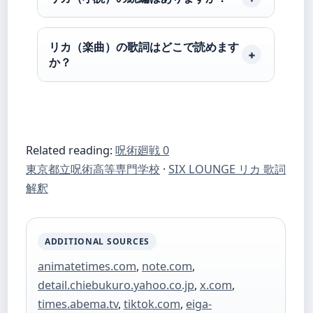
リカ（楽曲）の歌詞はどこで読めます
か？
Related reading:
呪術廻戦 0
東京都立呪術高等専門学校
·
SIX LOUNGE リカ 歌詞
解釈
ADDITIONAL SOURCES
animatetimes.com
,
note.com
,
detail.chiebukuro.yahoo.co.jp
,
x.com
,
times.abema.tv
,
tiktok.com
,
eiga-