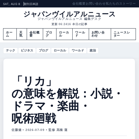
会社概要
お問い合わせ
私たちのストーリー
SAT, AUG 8
朝刊
日本語
ジャパンヴイルアルニュース
ジャパンヴイルアルニュース 編集デスク
更新 06:24
16 本日の記事
ホー
天
会社概
ブロ
ローカ
ワール
お問い合
ニュースレ
ム
気
要
グ
ル
ド
わせ
ター
テック
ビジネス
ブログ
ローカル
ワールド
政治
「リカ」
の意味を解説：小説・
ドラマ・楽曲・
呪術廻戦
佐藤健 • 2026-07-09 • 監修 高橋 蓮