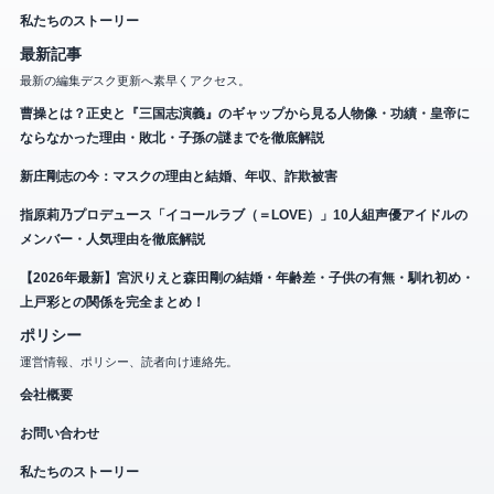
私たちのストーリー
最新記事
最新の編集デスク更新へ素早くアクセス。
曹操とは？正史と『三国志演義』のギャップから見る人物像・功績・皇帝に
ならなかった理由・敗北・子孫の謎までを徹底解説
新庄剛志の今：マスクの理由と結婚、年収、詐欺被害
指原莉乃プロデュース「イコールラブ（＝LOVE）」10人組声優アイドルの
メンバー・人気理由を徹底解説
【2026年最新】宮沢りえと森田剛の結婚・年齢差・子供の有無・馴れ初め・
上戸彩との関係を完全まとめ！
ポリシー
運営情報、ポリシー、読者向け連絡先。
会社概要
お問い合わせ
私たちのストーリー