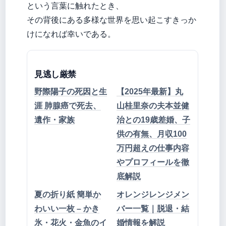
という言葉に触れたとき、
その背後にある多様な世界を思い起こすきっか
けになれば幸いである。
見逃し厳禁
野際陽子の死因と生
【2025年最新】丸
涯 肺腺癌で死去、
山桂里奈の夫本並健
遺作・家族
治との19歳差婚、子
供の有無、月収100
万円超えの仕事内容
やプロフィールを徹
底解説
夏の折り紙 簡単か
オレンジレンジメン
わいい一枚 – かき
バー一覧｜脱退・結
氷・花火・金魚のイ
婚情報を解説