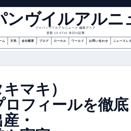
パンヴイルアルニ
ジャパンヴイルアルニュース 編集デスク
更新 13:37
16 本日の記事
ーム
天気
会社概要
ブログ
ローカル
ワールド
お問い合わせ
ニュースレ
タキマキ）
プロフィールを徹底
出産・