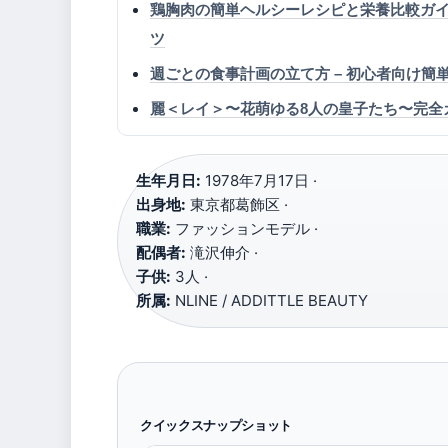
鶏胸肉の簡単ヘルシーレシピと栄養比較ガイ
ツ
週ごとの食事計画の立て方 – 初心者向け簡
麗＜レイ＞〜花萌ゆる8人の皇子たち〜完全
生年月日:
1978年7月17日 ·
出身地:
東京都葛飾区 ·
職業:
ファッションモデル ·
配偶者:
滝沢伸介 ·
子供:
3人 ·
所属:
NLINE / ADDITTLE BEAUTY
クイックスナップショット