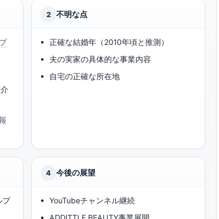
不明な点
2
プ
正確な結婚年（2010年頃と推測）
夫の実家の具体的な事業内容
自宅の正確な所在地
伸介
報
今後の展望
4
ルプ
YouTubeチャンネル継続
ADDITTLE BEAUTY事業展開