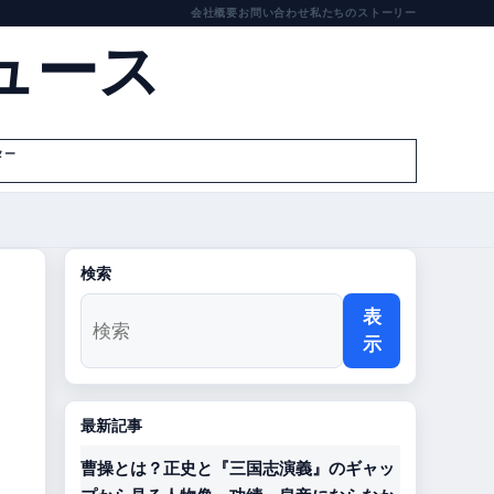
会社概要
お問い合わせ
私たちのストーリー
ュース
ター
検索
表
示
最新記事
曹操とは？正史と『三国志演義』のギャッ