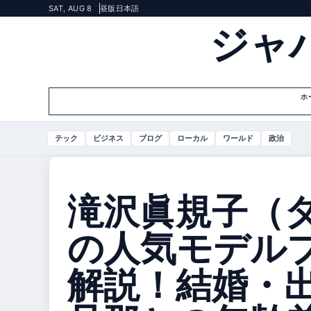
SAT, AUG 8
昼版
日本語
ジャ
ホ
テック
ビジネス
ブログ
ローカル
ワールド
政治
滝沢眞規子（
の人気モデル
解説！結婚・