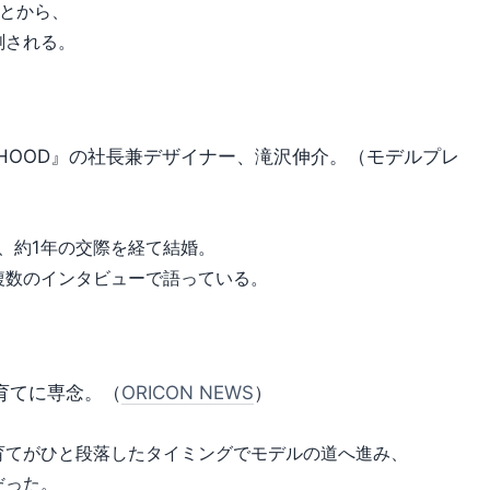
ことから、
測される。
RHOOD』の社長兼デザイナー、滝沢伸介。（モデルプレ
い、約1年の交際を経て結婚。
複数のインタビューで語っている。
育てに専念。（
ORICON NEWS
）
育てがひと段落したタイミングでモデルの道へ進み、
だった。