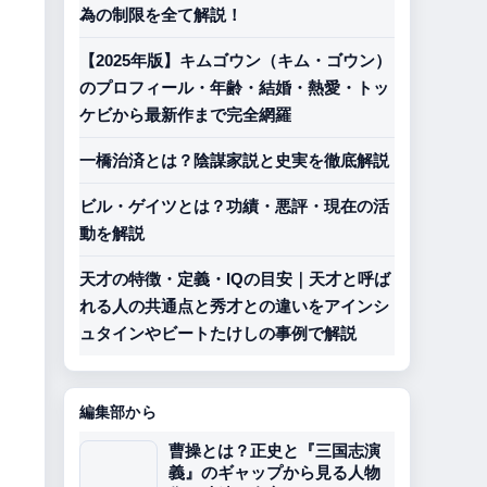
為の制限を全て解説！
【2025年版】キムゴウン（キム・ゴウン）
のプロフィール・年齢・結婚・熱愛・トッ
ケビから最新作まで完全網羅
一橋治済とは？陰謀家説と史実を徹底解説
ビル・ゲイツとは？功績・悪評・現在の活
動を解説
天才の特徴・定義・IQの目安｜天才と呼ば
れる人の共通点と秀才との違いをアインシ
ュタインやビートたけしの事例で解説
編集部から
曹操とは？正史と『三国志演
義』のギャップから見る人物