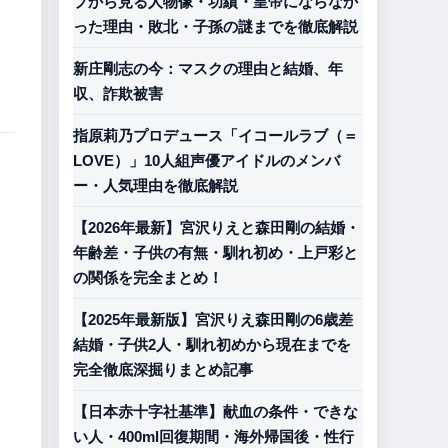
プから見る人物像・功績・皇帝にならなか
った理由・敗北・子孫の謎までを徹底解説
新庄剛志の今：マスクの理由と結婚、年
収、詐欺被害
指原莉乃プロデュース「イコールラブ（＝
LOVE）」10人組声優アイドルのメンバ
ー・人気理由を徹底解説
【2026年最新】宮沢りえと森田剛の結婚・
年齢差・子供の有無・馴れ初め・上戸彩と
の関係を完全まとめ！
【2025年最新版】宮沢りえ森田剛の6歳差
結婚・子供2人・馴れ初めから現在までを
完全徹底深掘りまとめ記事
【日本赤十字社基準】献血の条件・できな
い人・400ml回復期間・海外帰国後・性行