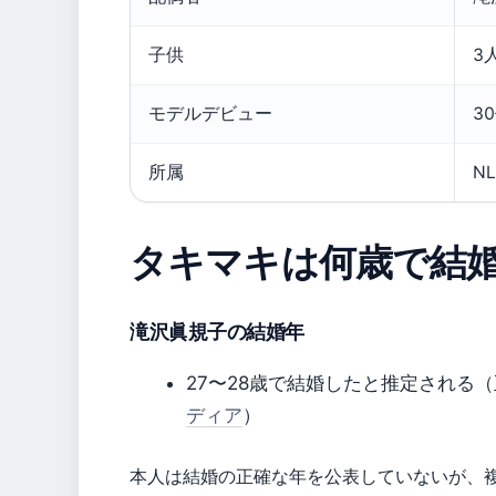
子供
3
モデルデビュー
3
所属
NL
タキマキは何歳で結
滝沢眞規子の結婚年
27〜28歳で結婚したと推定される
ディア
）
本人は結婚の正確な年を公表していないが、複