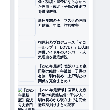
像・功績・皇帝にならなかっ
た理由・敗北・子孫の謎まで
を徹底解説
新庄剛志の今：マスクの理由
と結婚、年収、詐欺被害
指原莉乃プロデュース「イコ
ールラブ（＝LOVE）」10人組
声優アイドルのメンバー・人
気理由を徹底解説
【2026年最新】宮沢りえと森
田剛の結婚・年齢差・子供の
有無・馴れ初め・上戸彩との
関係を完全まとめ！
【2025年最新版】宮沢りえ森
田剛の6歳差結婚・子供2人・
馴れ初めから現在までを完全
徹底深掘りまとめ記事