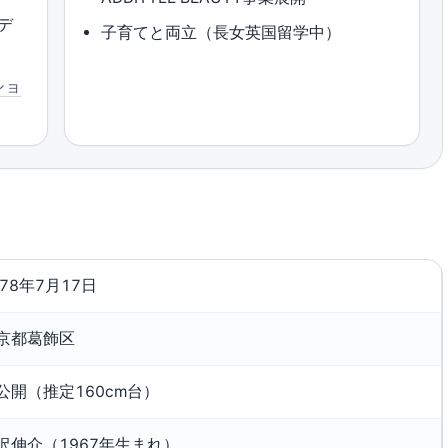
デ
子育てと両立（長女英国留学中）
ショ
978年7月17日
京都葛飾区
公開（推定160cm台）
沢伸介（1967年生まれ）