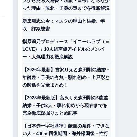
プから見る人物像・功績・皇帝にならなか
った理由・敗北・子孫の謎までを徹底解説
新庄剛志の今：マスクの理由と結婚、年
収、詐欺被害
指原莉乃プロデュース「イコールラブ（＝
LOVE）」10人組声優アイドルのメンバ
ー・人気理由を徹底解説
【2026年最新】宮沢りえと森田剛の結婚・
年齢差・子供の有無・馴れ初め・上戸彩と
の関係を完全まとめ！
【2025年最新版】宮沢りえ森田剛の6歳差
結婚・子供2人・馴れ初めから現在までを
完全徹底深掘りまとめ記事
【日本赤十字社基準】献血の条件・できな
い人・400ml回復期間・海外帰国後・性行