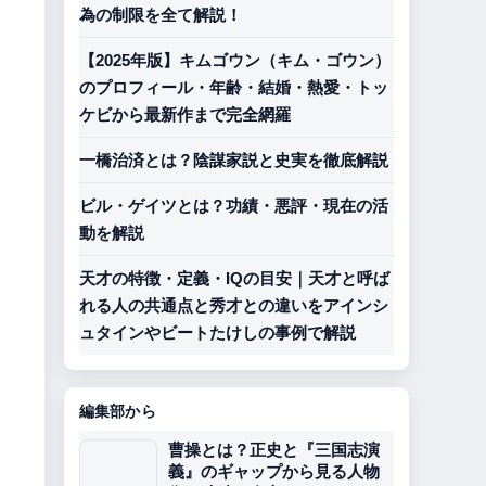
為の制限を全て解説！
【2025年版】キムゴウン（キム・ゴウン）
のプロフィール・年齢・結婚・熱愛・トッ
ケビから最新作まで完全網羅
一橋治済とは？陰謀家説と史実を徹底解説
ビル・ゲイツとは？功績・悪評・現在の活
動を解説
天才の特徴・定義・IQの目安｜天才と呼ば
れる人の共通点と秀才との違いをアインシ
ュタインやビートたけしの事例で解説
編集部から
曹操とは？正史と『三国志演
義』のギャップから見る人物