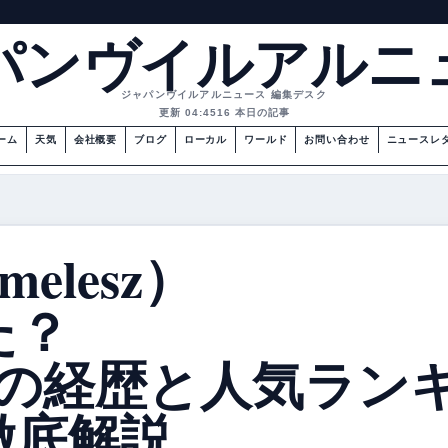
パンヴイルアルニ
ジャパンヴイルアルニュース 編集デスク
更新 04:45
16 本日の記事
ーム
天気
会社概要
ブログ
ローカル
ワールド
お問い合わせ
ニュースレ
elesz）
た？
人の経歴と人気ラン
徹底解説