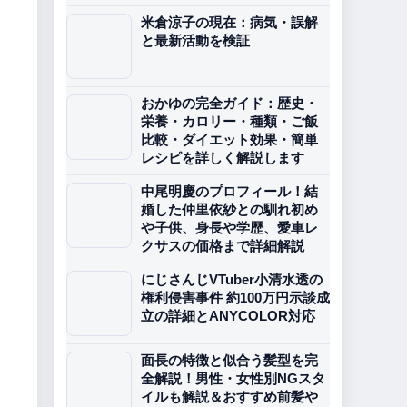
米倉涼子の現在：病気・誤解
と最新活動を検証
おかゆの完全ガイド：歴史・
栄養・カロリー・種類・ご飯
比較・ダイエット効果・簡単
レシピを詳しく解説します
中尾明慶のプロフィール！結
婚した仲里依紗との馴れ初め
や子供、身長や学歴、愛車レ
クサスの価格まで詳細解説
にじさんじVTuber小清水透の
権利侵害事件 約100万円示談成
立の詳細とANYCOLOR対応
面長の特徴と似合う髪型を完
全解説！男性・女性別NGスタ
イルも解説＆おすすめ前髪や