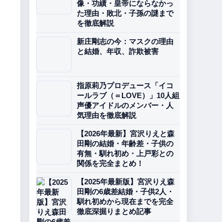
像・功績・皇帝にならなかっ
た理由・敗北・子孫の謎まで
を徹底解説
新庄剛志の今：マスクの理由
と結婚、年収、詐欺被害
指原莉乃プロデュース「イコ
ールラブ（＝LOVE）」10人組
声優アイドルのメンバー・人
気理由を徹底解説
【2026年最新】宮沢りえと森
田剛の結婚・年齢差・子供の
有無・馴れ初め・上戸彩との
関係を完全まとめ！
【2025年最新版】宮沢りえ森
田剛の6歳差結婚・子供2人・
馴れ初めから現在までを完全
徹底深掘りまとめ記事