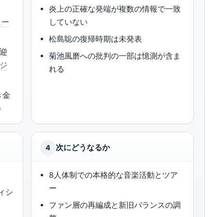
炎上の正確な発端が複数の情報で一致
ュー
していない
松島聡の復帰時期は未発表
を迎
菊池風磨への批判の一部は憶測が含ま
ジ
れる
き金
）
次にどうなるか
4
8人体制での本格的な音楽活動とツア
ー
ィシ
ファン層の再編成と新旧バランスの調