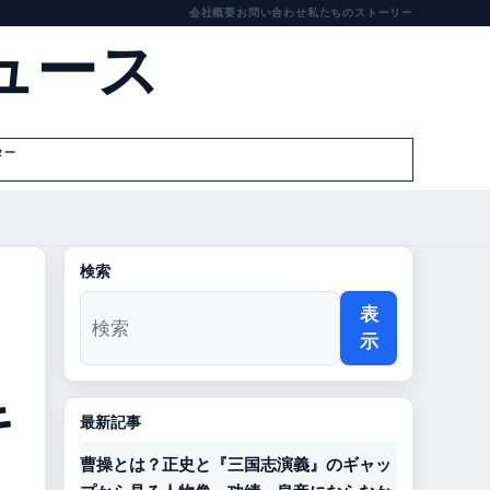
会社概要
お問い合わせ
私たちのストーリー
ュース
ター
検索
表
示
キ
最新記事
曹操とは？正史と『三国志演義』のギャッ