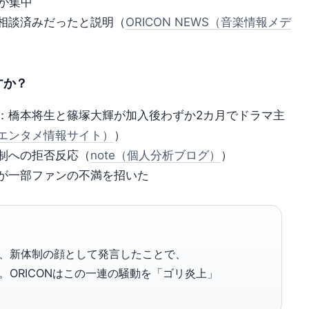
が集中
相談済みだったと説明（
ORICON NEWS（音楽情報メデ
すか？
：橋本将生と篠塚大輝が加入後わずか2カ月でドラマ主
エンタメ情報サイト）
）
新体制への拒否反応（
note（個人分析ブログ）
）
が一部ファンの不満を招いた
、新体制の顔として発言したことで、
ORICONはこの一連の騒動を「ゴリ炎上」