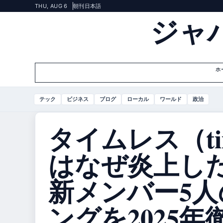
THU, AUG 6
朝刊
日本語
ジャ
ホ
テック
ビジネス
ブログ
ローカル
ワールド
政治
タイムレス（tim
はなぜ炎上し
新メンバー5
ングを2025年