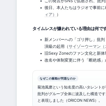
この発言がSNSで拡散され、批判
後日、本人たちはラジオで事前に
ィア）
）
タイムレスが嫌われている理由は何で
新メンバーへの「ゴリ押し」批判
演級の起用（
サイゾーウーマン（
旧Sexy Zoneのファン文化と
改名や体制変更に伴う「断絶感」
なぜこの騒動が問題なのか
菊池風磨という知名度の高いタレントが
批判がグループ全体に波及した構造です。
と表現しました（ORICON NEWS）。