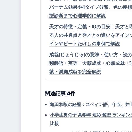
バーナム効果や4タイプ分類、色の連
型診断まで心理学的に解説
天才の特徴・定義・IQの目安｜天才と
る人の共通点と秀才との違いをアイン
インやビートたけしの事例で解説
成就(じょうじゅ)の意味・使い方・読
類義語・英語・大願成就・心願成就・
就・満願成就を完全解説
関連記事 4件
亀田和毅の経歴：スペイン語、年収、井
小学生男の子 高学年 短め 髪型 ランキ
比較