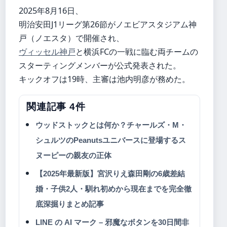
2025年8月16日、
明治安田J1リーグ第26節がノエビアスタジアム神
戸（ノエスタ）で開催され、
ヴィッセル神戸
と横浜FCの一戦に臨む両チームの
スターティングメンバーが公式発表された。
キックオフは19時、主審は池内明彦が務めた。
関連記事 4件
ウッドストックとは何か？チャールズ・M・
シュルツのPeanutsユニバースに登場するス
ヌーピーの親友の正体
【2025年最新版】宮沢りえ森田剛の6歳差結
婚・子供2人・馴れ初めから現在までを完全徹
底深掘りまとめ記事
LINE の AI マーク – 邪魔なボタンを30日間非