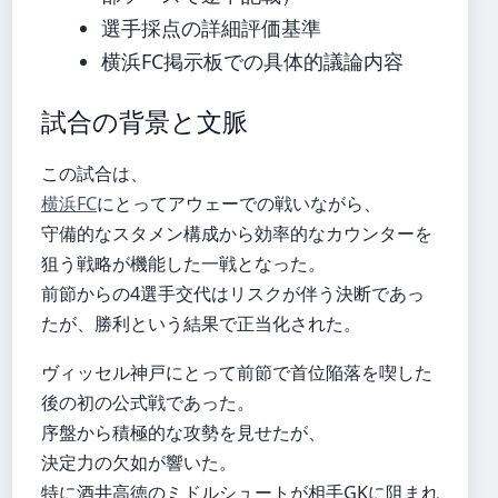
選手採点の詳細評価基準
横浜FC掲示板での具体的議論内容
試合の背景と文脈
この試合は、
横浜FC
にとってアウェーでの戦いながら、
守備的なスタメン構成から効率的なカウンターを
狙う戦略が機能した一戦となった。
前節からの4選手交代はリスクが伴う決断であっ
たが、勝利という結果で正当化された。
ヴィッセル神戸にとって前節で首位陥落を喫した
後の初の公式戦であった。
序盤から積極的な攻勢を見せたが、
決定力の欠如が響いた。
特に酒井高徳のミドルシュートが相手GKに阻まれ