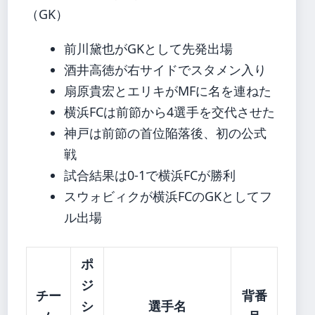
（GK）
前川黛也がGKとして先発出場
酒井高徳が右サイドでスタメン入り
扇原貴宏とエリキがMFに名を連ねた
横浜FCは前節から4選手を交代させた
神戸は前節の首位陥落後、初の公式
戦
試合結果は0-1で横浜FCが勝利
スウォビィクが横浜FCのGKとしてフ
ル出場
ポ
ジ
チー
背番
シ
選手名