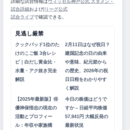
詳細な試合情報は
ヴィッセル神戸公式 スタメン・
試合詳細
および
Jリーグ公式
試合ライブ
で確認できる。
見逃し厳禁
クックパッド1位のた
2月11日はなぜ祝日？
けのこご飯 3合レシ
建国記念の日の由来
ピ｜白だし黄金比・
や意味、紀元節から
水量・アク抜き完全
の歴史、2026年の祝
解説
日日程をわかりやす
く解説
【2025年最新版】俳
今日の株価はどうで
優神保悟志の現在の
すか – 日経平均株価
活動とプロフィー
57,941円 大幅反発の
ル：年収や家族構
最新状況