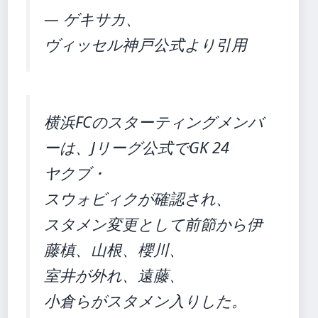
— ゲキサカ、
ヴィッセル神戸公式より引用
横浜FCのスターティングメンバ
ーは、Jリーグ公式でGK 24
ヤクブ・
スウォビィクが確認され、
スタメン変更として前節から伊
藤槙、山根、櫻川、
室井が外れ、遠藤、
小倉らがスタメン入りした。