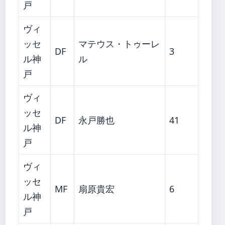
戸
ヴィ
ッセ
マテウス・トゥーレ
DF
3
ル神
ル
戸
ヴィ
ッセ
DF
永戸勝也
41
ル神
戸
ヴィ
ッセ
MF
扇原貴宏
6
ル神
戸