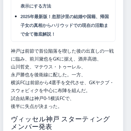
表示にする方法
2025年最新版！忽那汐里の結婚や国籍、帰国
子女の真相からハリウッドでの現在の活動ま
で全て徹底解説！
神戸は前節で首位陥落を喫した後の出直しの一戦
に臨み、前川黛也をGKに据え、酒井高徳、
山川哲史、マテウス・トゥーレル、
永戸勝也を後衛線に配した。一方、
横浜FCは前節から4選手を交代させ、GKヤクブ・
スウォビィクを中心に布陣を組んだ。
試合結果は神戸0-1横浜FCで、
後半に失点が決まった。
ヴィッセル神戸 スターティング
メンバー発表