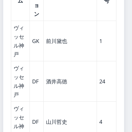
ム
号
ョ
ン
ヴィ
ッセ
GK
前川黛也
1
ル神
戸
ヴィ
ッセ
DF
酒井高徳
24
ル神
戸
ヴィ
ッセ
DF
山川哲史
4
ル神