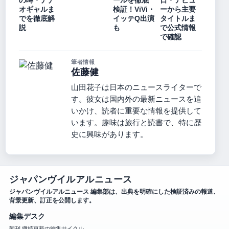
の噂・ナナ
ールを徹底
日・デビュ
オギャルま
検証！ViVi・
ーから主要
でを徹底解
イッテQ出演
タイトルま
説
も
で公式情報
で確認
筆者情報
佐藤健
山田花子は日本のニュースライターで
す。彼女は国内外の最新ニュースを追
いかけ、読者に重要な情報を提供して
います。趣味は旅行と読書で、特に歴
史に興味があります。
ジャパンヴイルアルニュース
ジャパンヴイルアルニュース 編集部は、出典を明確にした検証済みの報道、
背景更新、訂正を公開します。
編集デスク
朝刊 継続更新の編集サイクル