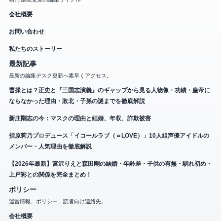
会社概要
お問い合わせ
私たちのストーリー
最新記事
最新の編集デスク更新へ素早くアクセス。
曹操とは？正史と『三国志演義』のギャップから見る人物像・功績・皇帝に
ならなかった理由・敗北・子孫の謎までを徹底解説
新庄剛志の今：マスクの理由と結婚、年収、詐欺被害
指原莉乃プロデュース「イコールラブ（＝LOVE）」10人組声優アイドルの
メンバー・人気理由を徹底解説
【2026年最新】宮沢りえと森田剛の結婚・年齢差・子供の有無・馴れ初め・
上戸彩との関係を完全まとめ！
ポリシー
運営情報、ポリシー、読者向け連絡先。
会社概要