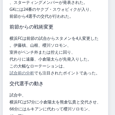
、スターティングメンバーが発表された。
GKには24番のヤクブ・スウォビィクが入り、
前節から4選手の交代が行われた。
前節からの戦術変更
横浜FCは前節の試合からスタメンを4人変更した
。伊藤槙、山根、櫻川ソロモン、
室井がベンチ外または控えに回り、
代わりに遠藤、小倉陽太らが先発入りした。
この大幅なローテーションは、
試合前の分析
でも注目されたポイントであった。
交代選手の動き
試合中、
横浜FCは57分に小倉陽太を熊倉弘貴と交代させ、
66分にはルキアンに代わって櫻川ソロモン、