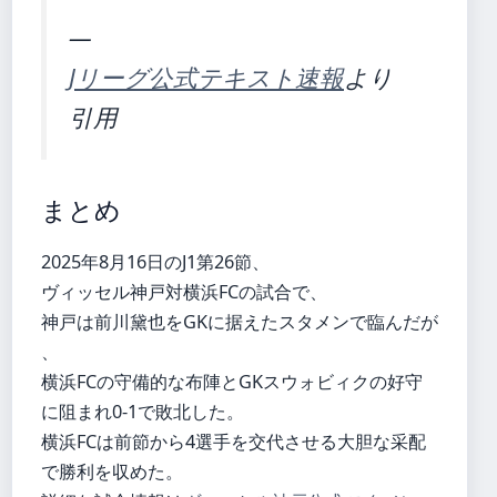
—
Jリーグ公式テキスト速報
より
引用
まとめ
2025年8月16日のJ1第26節、
ヴィッセル神戸対横浜FCの試合で、
神戸は前川黛也をGKに据えたスタメンで臨んだが
、
横浜FCの守備的な布陣とGKスウォビィクの好守
に阻まれ0-1で敗北した。
横浜FCは前節から4選手を交代させる大胆な采配
で勝利を収めた。