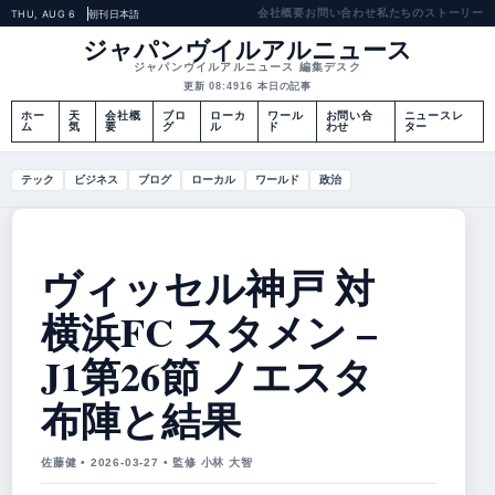
会社概要
お問い合わせ
私たちのストーリー
THU, AUG 6
朝刊
日本語
ジャパンヴイルアルニュース
ジャパンヴイルアルニュース 編集デスク
更新 08:49
16 本日の記事
ホー
天
会社概
ブロ
ローカ
ワール
お問い合
ニュースレ
ム
気
要
グ
ル
ド
わせ
ター
テック
ビジネス
ブログ
ローカル
ワールド
政治
ヴィッセル神戸 対
横浜FC スタメン –
J1第26節 ノエスタ
布陣と結果
佐藤健 • 2026-03-27 • 監修 小林 大智