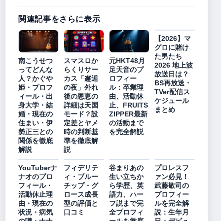
関連記事をさらに表示
【2026】マ
グロに賭け
た男たち
南こうせつ
スマスロか
元HKT48月
2026 地上波
ってどんな
らくりサー
足天音のプ
放送日は？
人？かぐや
カス「邂逅
ロフィー
BS再放送・
姫・プロフ
の夜」外れ
ル：卒業理
TVer配信ス
ィール・出
後の恩恵の
由、活動休
ケジュール
身大学・結
詳細は天国
止、FRUITS
まとめ
婚・現在の
モード？設
ZIPPER最新
住まい・伊
定差とヤメ
の活動まで
勢正三との
時の判断基
を完全解説
関係を徹底
準を徹底解
解説
説
YouTuberナ
フィデリテ
谷まりあの
プロレスフ
ナオのプロ
ィ・ブルー
生い立ちか
ァン必見！
フィール・
チップ・グ
ら学歴、英
武藤敬司の
活動休止理
ロース成長
語力、ハー
プロフィー
由・現在の
型の評価と
フ説まで完
ルを完全解
状況・病気
口コミ
全プロフィ
説：生年月