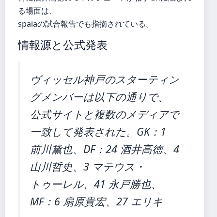
る場面は、
spaiaの試合報告でも指摘されている。
情報源と公式発表
ヴィッセル神戸のスターティン
グメンバーは以下の通りで、
公式サイトと複数のメディアで
一致して発表された。GK：1
前川黛也、DF：24 酒井高徳、4
山川哲史、3 マテウス・
トゥーレル、41 永戸勝也、
MF：6 扇原貴宏、27 エリキ