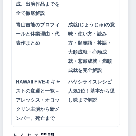
成、出演作品までを
全て徹底解説
青山吉能のプロフィ
成就(じょうじゅ)の意
ールと休業理由・代
味・使い方・読み
表作まとめ
方・類義語・英語・
大願成就・心願成
就・悲願成就・満願
成就を完全解説
HAWAII FIVE-0 キャ
ハヤシライスレシピ
ストの変遷と一覧 –
人気1位！基本から隠
アレックス・オロッ
し味まで解説
クリン主演から新メ
ンバー、死亡まで