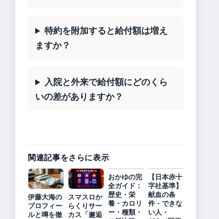
特約を附加すると給付額は増え
ますか？
入院と外来で給付額にどのくら
いの差がありますか？
関連記事をさらに表示
おかゆの完
【日本赤十
全ガイド：
字社基準】
歴史・栄
献血の条
伊藤大海の
スマスロか
養・カロリ
件・できな
プロフィー
らくりサー
ー・種類・
い人・
ルと噂を徹
カス「邂逅