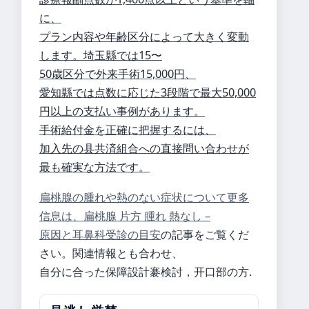
に、
プラン内容や年齢区分によって大きく変動
します。埼玉縣では15〜
50歳区分で外来手術15,000円、
愛知縣では点数に応じた3段階で最大50,000
円以上の支払い事例があります。
手術給付金を正確に把握するには、
加入先の县共済組合への直接問い合わせが
最も確実な方法です。
扁桃腺の腫れや熱のない症状について更多
信息は、
扁桃腺 片方 腫れ 熱なし –
原因と耳鼻科受診の目安
の記事をご覧くだ
さい。関連情報とも合わせ、
自分に合った保障設計褰検討，开口部の方.