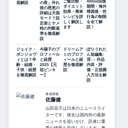
ご飯比較・
400ml回復
底解説
の夜」外れ
ダイエット
期間・海外
後の恩恵の
効果・簡単
帰国後・性
詳細は天国
レシピを詳
行為の制限
モード？設
しく解説し
を全て解
定差とヤメ
ます
説！
時の判断基
準を徹底解
説
ジェイク・
今陽子のプ
ドリームア
ぽりうれた
ボンジョヴ
ロフィール
ミのプロフ
ん短編集-
ィとは？年
と経歴
ィールと経
淫- – 作品
齢・結婚・
2025【元
歴を徹底解
内容・評
子供・経歴
祖ピンキ
説
価・正規購
を徹底解説
ー】
入方法を解
説
筆者情報
佐藤健
山田花子は日本のニュースライ
ターです。彼女は国内外の最新
ニュースを追いかけ、読者に重
要な情報を提供しています。趣