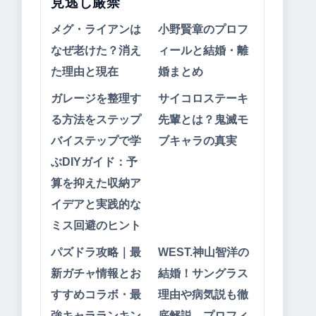
見逃し厳禁
メグ・ライアンは
小野賢章のプロフ
なぜ老けた？消え
ィールと結婚・離
た理由と現在
婚まとめ
ガレージを整理す
サイコロステーキ
る方法をステップ
先輩とは？鬼滅モ
バイステップで学
ブキャラの真実
ぶDIYガイド：予
算を抑えた収納ア
イデアと実践的な
ミス回避のヒント
パズドラ攻略｜最
WEST.神山智洋の
新ガチャ情報とお
結婚！サングラス
すすめコラボ・最
理由や病気説も徹
強キャラランキン
底解説、プロフィ