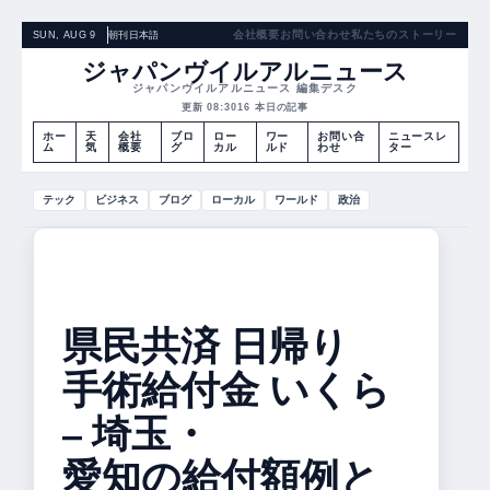
会社概要
お問い合わせ
私たちのストーリー
SUN, AUG 9
朝刊
日本語
ジャパンヴイルアルニュース
ジャパンヴイルアルニュース 編集デスク
更新 08:30
16 本日の記事
ホー
天
会社
ブロ
ロー
ワー
お問い合
ニュースレ
ム
気
概要
グ
カル
ルド
わせ
ター
テック
ビジネス
ブログ
ローカル
ワールド
政治
県民共済 日帰り
手術給付金 いくら
– 埼玉・
愛知の給付額例と