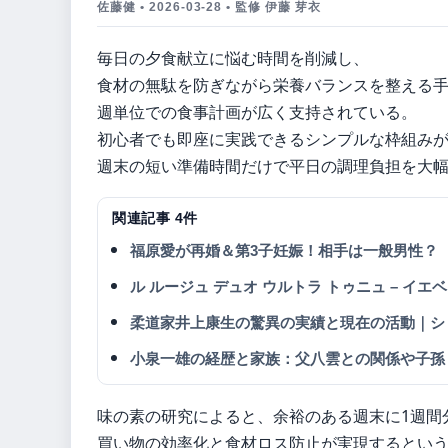
佐藤健 • 2026-03-28 • 監修 伊藤 芽衣
毎日の夕食献立に悩む時間を削減し、
食材の無駄を防ぎながら栄養バランスを整える
週単位での食事計画が広く支持されている。
初心者でも即座に実践できるシンプルな枠組み
週末の短い準備時間だけで平日の調理負担を大
関連記事 4件
福原愛が再婚＆第3子妊娠！相手は一般男性？
ル ルージュ デュオ ウルトラ トゥニュ – イ
柔道家井上康生の驚異の実績と現在の活動｜シ
小泉一雄の経歴と家族：父八雲との関係や子孫
味の素の研究によると、余裕のある週末に1週間
買い物の効率化と食材ロス防止が実現するとい