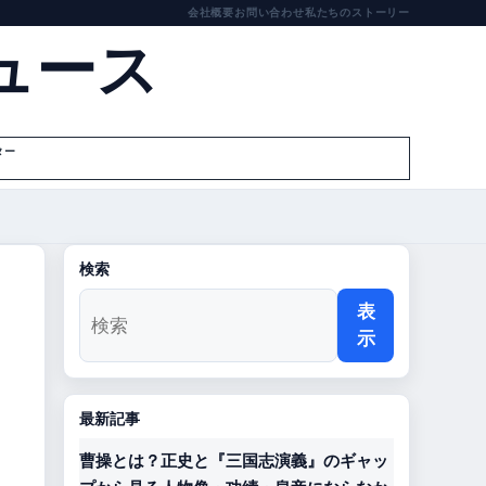
会社概要
お問い合わせ
私たちのストーリー
ュース
ター
検索
表
示
最新記事
曹操とは？正史と『三国志演義』のギャッ