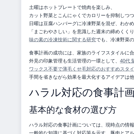
土曜はホットプレートで焼肉を楽しみ、
カット野菜とこんにゃくでカロリーを抑制しつ
日曜は豆腐ハンバーグに冷凍野菜を混ぜ、わか
「まごわやさしい」を意識した週末の締めくく
味の素の冷凍技術に関する研究
でも、冷凍野菜
食事計画の成功には、家族のライフスタイルに
外見の印象管理も生活管理の一環として、
40代
ワックス不要で薄毛くせ毛対応のおすすめスタ
手間を省きながら効果を最大化するアイデアは
ハラル対応の食事計
基本的な食材の選び方
ハラル対応の食事計画については、現時点の情
一般的な知識に基づく対応策を示す。豚肉とア