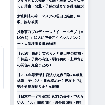
プから見る人物像・功績・皇帝にならなか
った理由・敗北・子孫の謎までを徹底解説
新庄剛志の今：マスクの理由と結婚、年
収、詐欺被害
指原莉乃プロデュース「イコールラブ（＝
LOVE）」10人組声優アイドルのメンバ
ー・人気理由を徹底解説
【2026年最新】宮沢りえと森田剛の結婚・
年齢差・子供の有無・馴れ初め・上戸彩と
の関係を完全まとめ！
【2025年最新版】宮沢りえ森田剛の6歳差
結婚・子供2人・馴れ初めから現在までを
完全徹底深掘りまとめ記事
【日本赤十字社基準】献血の条件・できな
い人・400ml回復期間・海外帰国後・性行