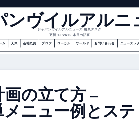
パンヴイルアルニ
ジャパンヴイルアルニュース 編集デスク
更新 13:25
16 本日の記事
ーム
天気
会社概要
ブログ
ローカル
ワールド
お問い合わせ
ニュースレ
画の立て方 –
単メニュー例とステ