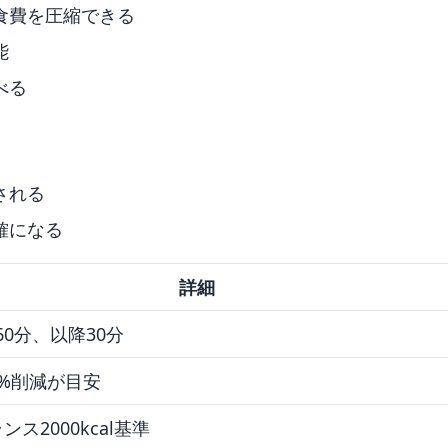
食費を圧縮できる
能
べる
される
確になる
詳細
60分、以降30分
0%削減が目安
ンス2000kcal基準