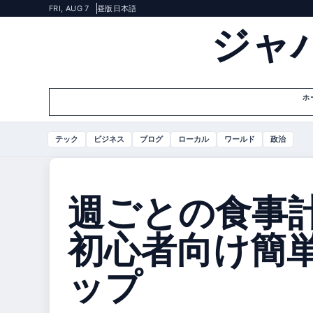
FRI, AUG 7
昼版
日本語
ジャ
ホ
テック
ビジネス
ブログ
ローカル
ワールド
政治
週ごとの食事計
初心者向け簡
ップ