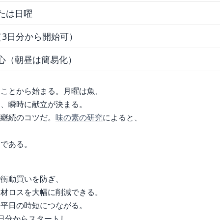
たは日曜
（3日分から開始可）
心（朝昼は簡易化）
ることから始まる。月曜は魚、
と、瞬時に献立が決まる。
が継続のコツだ。
味の素の研究
によると、
、
的である。
で衝動買いを防ぎ、
食材ロスを大幅に削減できる。
、平日の時短につながる。
日分からスタートし、