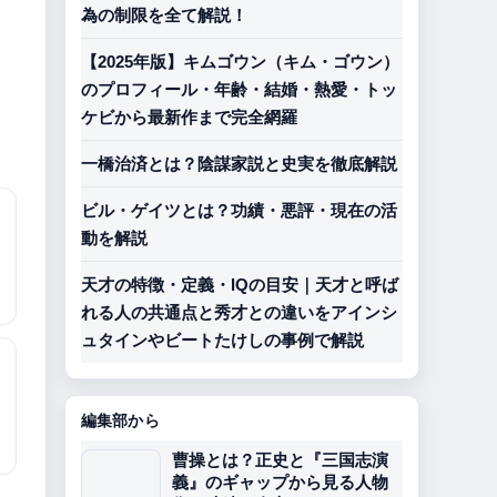
為の制限を全て解説！
【2025年版】キムゴウン（キム・ゴウン）
のプロフィール・年齢・結婚・熱愛・トッ
ケビから最新作まで完全網羅
一橋治済とは？陰謀家説と史実を徹底解説
ビル・ゲイツとは？功績・悪評・現在の活
動を解説
天才の特徴・定義・IQの目安｜天才と呼ば
れる人の共通点と秀才との違いをアインシ
ュタインやビートたけしの事例で解説
編集部から
曹操とは？正史と『三国志演
義』のギャップから見る人物