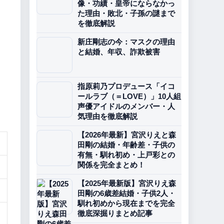
像・功績・皇帝にならなかっ
た理由・敗北・子孫の謎まで
を徹底解説
新庄剛志の今：マスクの理由
と結婚、年収、詐欺被害
指原莉乃プロデュース「イコ
ールラブ（＝LOVE）」10人組
声優アイドルのメンバー・人
気理由を徹底解説
【2026年最新】宮沢りえと森
田剛の結婚・年齢差・子供の
有無・馴れ初め・上戸彩との
関係を完全まとめ！
【2025年最新版】宮沢りえ森
田剛の6歳差結婚・子供2人・
馴れ初めから現在までを完全
徹底深掘りまとめ記事