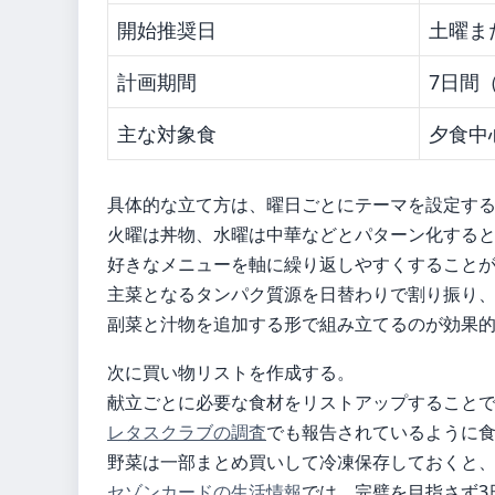
開始推奨日
土曜ま
計画期間
7日間
主な対象食
夕食中
具体的な立て方は、曜日ごとにテーマを設定す
火曜は丼物、水曜は中華などとパターン化する
好きなメニューを軸に繰り返しやすくすること
主菜となるタンパク質源を日替わりで割り振り
副菜と汁物を追加する形で組み立てるのが効果
次に買い物リストを作成する。
献立ごとに必要な食材をリストアップすること
レタスクラブの調査
でも報告されているように
野菜は一部まとめ買いして冷凍保存しておくと
セゾンカードの生活情報
では、完璧を目指さず3