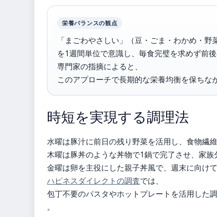
栄養バランスの観点
「まごわやさしい」（豆・ごま・わかめ・野
を1週間単位で意識し、毎食完璧を求めず前
専門家の指摘によると、
このアプローチで長期的な栄養均衡を保ちな
時短を実現する調理法
水曜は豚汁に前日の残り野菜を活用し、食物繊
木曜は豚丼のような丼物で1鍋で完了させ、家族
金曜は卵を主役にした親子丼風で、週末に向け
ハピネスダイレクトの調査
では、
包丁不要のパスタやホットプレートを活用した
。