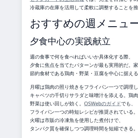
冷蔵庫の在庫を活用して柔軟に調整することを
おすすめの週メニュ
夕食中心の実践献立
週の食事で何を食べればいいか具体化する際、
夕食に焦点を当てたパターンが最も実用的だ。
節約食材である鶏肉・野菜・豆腐を中心に据え
月曜は鶏肉の照り焼きをフライパン一つで調理
キャベツの千切りサラダと味噌汁を添える。鶏
野菜は使い回しが効く。
OSWebのガイド
でも、
フライパン一つの時短レシピが推奨されている
火曜は市販の冷凍魚を使用した煮付けで、
タンパク質を確保しつつ調理時間を短縮できる