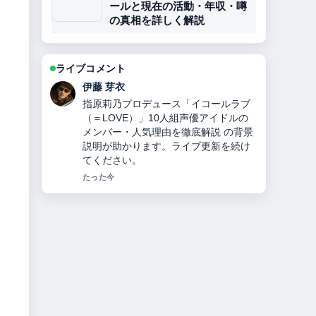
ールと現在の活動・年収・噂
の真相を詳しく解説
ライブコメント
鈴木 蒼
曹操とは？正史と『三国志演義』のギ
ャップから見る人物像・功績・皇帝に
ならなかった理由・敗北・子孫の謎ま
でを徹底解説 の報道は丁寧で、流れを
追いやすいです。
3 分前