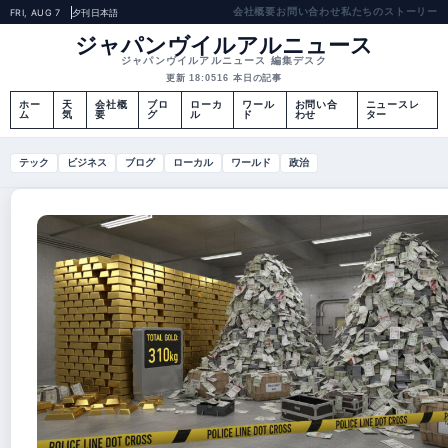
会社概要
お問い合わせ
私たちのストーリー
FRI, AUG 7
夕刊
日本語
ジャパンヴイルアルニュース
ジャパンヴイルアルニュース 編集デスク
更新 18:05
16 本日の記事
ホー
天
会社概
ブロ
ローカ
ワール
お問い合
ニュースレ
ム
気
要
グ
ル
ド
わせ
ター
テック
ビジネス
ブログ
ローカル
ワールド
政治