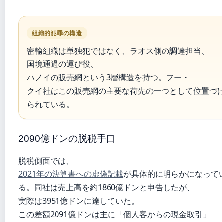
組織的犯罪の構造
密輸組織は単独犯ではなく、ラオス側の調達担当、
国境通過の運び役、
ハノイの販売網という3層構造を持つ。フー・
クイ社はこの販売網の主要な荷先の一つとして位置づ
られている。
2090億ドンの脱税手口
脱税側面では、
2021年の決算書への虚偽記載
が具体的に明らかになって
る。同社は売上高を約1860億ドンと申告したが、
実際は3951億ドンに達していた。
この差額2091億ドンは主に「個人客からの現金取引」