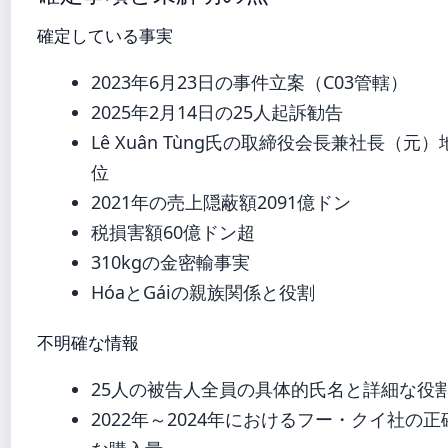
確定している事実
2023年6月23日の事件立案（C03管轄）
2025年2月14日の25人起訴勧告
Lê Xuân Tùng氏の取締役会長兼社長（元）
位
2021年の売上隠蔽額2091億ドン
税損害額60億ドン超
310kgの金密輸事実
HóaとGáiの親族関係と役割
不明確な情報
25人の被告人全員の具体的氏名と詳細な役
2022年～2024年におけるフー・クイ社の正