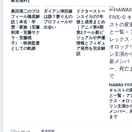
匿名無料】
奥田瑛二のプロ
ダイアン津田嫁
ドクターストー
フィール徹底解
は誰？妻りえの
ンスイカの7年
説｜本名・学
プロフィールや
後と成長まとめ
歴・家族（安藤
出会い
｜アニメ第4期
和津・安藤サク
第2クール新ビ
ラ・安藤桃
ジュアルや声優
子）・映画監督
情報とフィギュ
としての軌跡
ア発売を完全解
説
HAWAII FIV
キャストの
と一覧 – ア
クス・オロ
リン主演か
メンバー、
まで
筆者情報