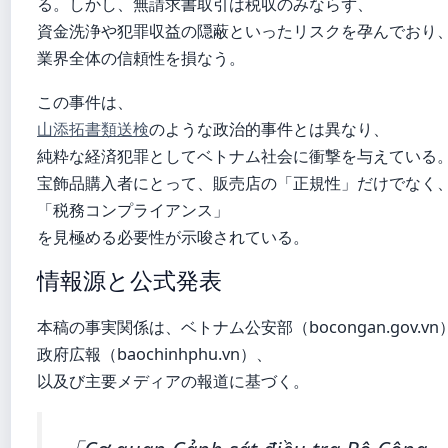
る。しかし、無請求書取引は税収のみならず、
資金洗浄や犯罪収益の隠蔽といったリスクを孕んでおり
業界全体の信頼性を損なう。
この事件は、
山添拓書類送検
のような政治的事件とは異なり、
純粋な経済犯罪としてベトナム社会に衝撃を与えている
宝飾品購入者にとって、販売店の「正規性」だけでなく
「税務コンプライアンス」
を見極める必要性が示唆されている。
情報源と公式発表
本稿の事実関係は、ベトナム公安部（bocongan.gov.vn
政府広報（baochinhphu.vn）、
以及び主要メディアの報道に基づく。