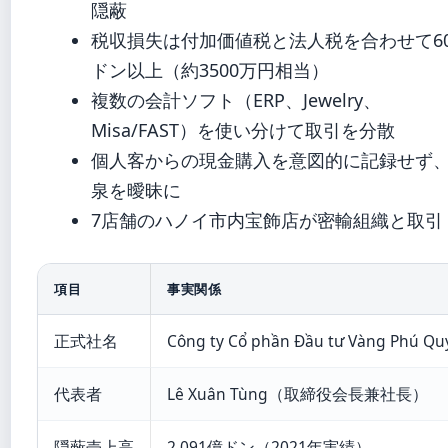
隠蔽
税収損失は付加価値税と法人税を合わせて6
ドン以上（約3500万円相当）
複数の会計ソフト（ERP、Jewelry、
Misa/FAST）を使い分けて取引を分散
個人客からの現金購入を意図的に記録せず
泉を曖昧に
7店舗のハノイ市内宝飾店が密輸組織と取引
項目
事実関係
正式社名
Công ty Cổ phần Đầu tư Vàng Phú Qu
代表者
Lê Xuân Tùng（取締役会長兼社長）
隠蔽売上高
2,091億ドン（2021年実績）