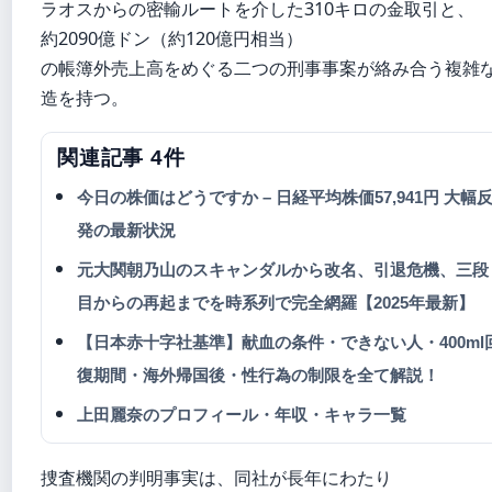
ラオスからの密輸ルートを介した310キロの金取引と、
約2090億ドン（約120億円相当）
の帳簿外売上高をめぐる二つの刑事事案が絡み合う複雑
造を持つ。
関連記事 4件
今日の株価はどうですか – 日経平均株価57,941円 大幅
発の最新状況
元大関朝乃山のスキャンダルから改名、引退危機、三段
目からの再起までを時系列で完全網羅【2025年最新】
【日本赤十字社基準】献血の条件・できない人・400ml
復期間・海外帰国後・性行為の制限を全て解説！
上田麗奈のプロフィール・年収・キャラ一覧
捜査機関の判明事実は、同社が長年にわたり