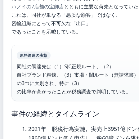
ハノイの7店舗の宝飾店
とともに主要な荷先となっていた
これは、同社が単なる「悪质な顧客」ではなく、
密輸組織にとって不可欠な「出口」
であったことを示唆している。
原料調達の実態
同社の調達先は（1）SJC正規ルート、（2）
自社ブランド精錬、（3）市場・闇ルート（無請求書）
の3つに大別され、特に（3）
の比率が高かったことが税務調査で判明している。
事件の経緯とタイムライン
2021年
：脱税行為実施。実売上3951億ドン
1860億ドンと低く申告し、税60億ドンを逃