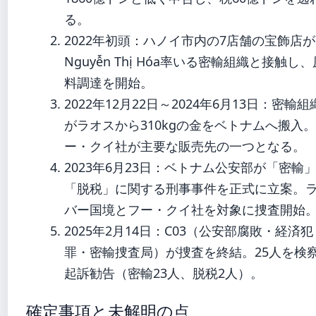
る。
2022年初頭
：ハノイ市内の7店舗の宝飾店が
Nguyễn Thị Hóa率いる密輸組織と接触し、
料調達を開始。
2022年12月22日
～
2024年6月13日
：密輸組
がラオスから310kgの金をベトナムへ搬入
ー・クイ社が主要な販売先の一つとなる。
2023年6月23日
：ベトナム公安部が「密輸
「脱税」に関する刑事事件を正式に立案。
バー国境とフー・クイ社を対象に捜査開始
2025年2月14日
：C03（公安部腐敗・経済犯
罪・密輸捜査局）が捜査を終結。25人を検
起訴勧告（密輸23人、脱税2人）。
確定事項と未解明の点