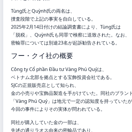
Tùng氏とQuỳnh氏の両名は、
捜査段階で上記の事実を自白している。
2025年2月14日付けの結論調査書により、Tùng氏は
「脱税」、Quỳnh氏も同罪で検察に送致された。なお、
密輸罪については別途23名が起訴勧告されている。
フー・クイ社の概要
Công ty Cổ phần Đầu tư Vàng Phú Quýは、
ベトナム北部を拠点とする宝飾投資会社である。
SJCの正規販売店として知られ、
金の小売りや宝飾品製造を手がけていた。同社のブラン
「Vàng Phú Quý」は地元で一定の認知度を持っていた
今回の事件によりその実体が問われている。
同社が購入していた金の一部は、
先述の通りラオス由来の密輸品であり、