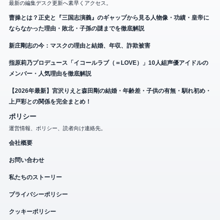
最新の編集デスク更新へ素早くアクセス。
曹操とは？正史と『三国志演義』のギャップから見る人物像・功績・皇帝に
ならなかった理由・敗北・子孫の謎までを徹底解説
新庄剛志の今：マスクの理由と結婚、年収、詐欺被害
指原莉乃プロデュース「イコールラブ（＝LOVE）」10人組声優アイドルの
メンバー・人気理由を徹底解説
【2026年最新】宮沢りえと森田剛の結婚・年齢差・子供の有無・馴れ初め・
上戸彩との関係を完全まとめ！
ポリシー
運営情報、ポリシー、読者向け連絡先。
会社概要
お問い合わせ
私たちのストーリー
プライバシーポリシー
クッキーポリシー