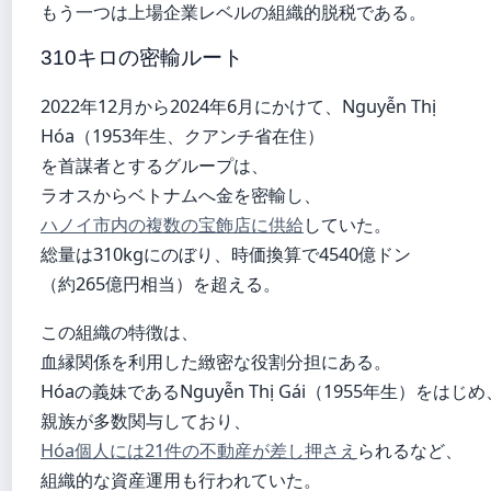
もう一つは上場企業レベルの組織的脱税である。
310キロの密輸ルート
2022年12月から2024年6月にかけて、Nguyễn Thị
Hóa（1953年生、クアンチ省在住）
を首謀者とするグループは、
ラオスからベトナムへ金を密輸し、
ハノイ市内の複数の宝飾店に供給
していた。
総量は310kgにのぼり、時価換算で4540億ドン
（約265億円相当）を超える。
この組織の特徴は、
血縁関係を利用した緻密な役割分担にある。
Hóaの義妹であるNguyễn Thị Gái（1955年生）をはじめ
親族が多数関与しており、
Hóa個人には21件の不動産が差し押さえ
られるなど、
組織的な資産運用も行われていた。