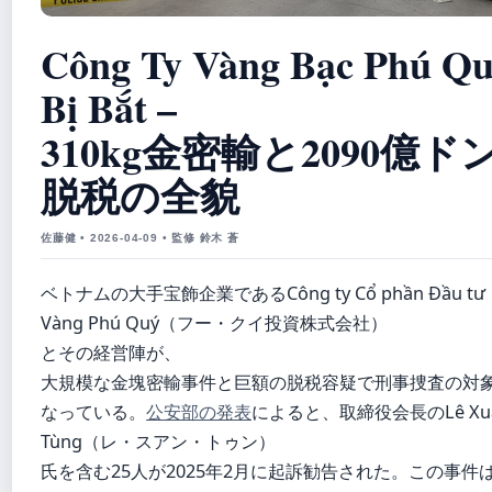
Công Ty Vàng Bạc Phú Q
Bị Bắt –
310kg金密輸と2090億ド
脱税の全貌
佐藤健 • 2026-04-09 • 監修 鈴木 蒼
ベトナムの大手宝飾企業であるCông ty Cổ phần Đầu tư
Vàng Phú Quý（フー・クイ投資株式会社）
とその経営陣が、
大規模な金塊密輸事件と巨額の脱税容疑で刑事捜査の対
なっている。
公安部の発表
によると、取締役会長のLê Xu
Tùng（レ・スアン・トゥン）
氏を含む25人が2025年2月に起訴勧告された。この事件