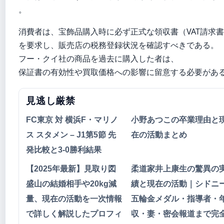
。
消費者は、宝飾品購入時に必ず正式な領収書（VAT請求
を要求し、販売店の税務登録状況を確認すべきである。
フー・クイ社の商品を過去に購入した者は、
保証書の有効性や買取価格への影響に留意する必要があ
見逃し厳禁
FC東京 対 横浜F・マリノ
小野あつこの卒業理由と
ス スタメン – J1第5節 先
在の活動まとめ
発比較と3-0勝利結果
【2025年最新】見取り図
柔道家井上康生の驚異の
盛山の結婚相手や20kg減
績と現在の活動｜シドニ
量、現在の活動を一次情報
五輪金メダル・指導者・
で詳しく解説したプロフィ
収・妻・密会報道まで完