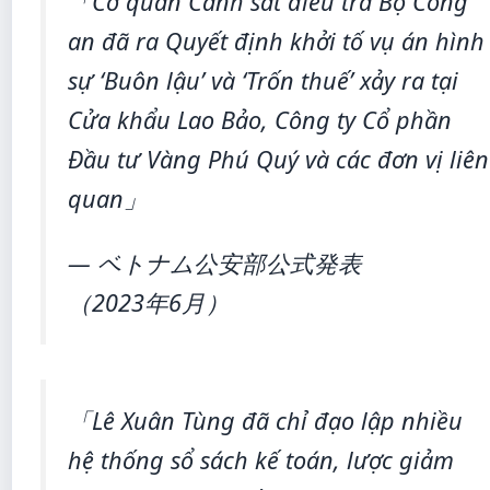
「Cơ quan Cảnh sát điều tra Bộ Công
an đã ra Quyết định khởi tố vụ án hình
sự ‘Buôn lậu’ và ‘Trốn thuế’ xảy ra tại
Cửa khẩu Lao Bảo, Công ty Cổ phần
Đầu tư Vàng Phú Quý và các đơn vị liên
quan」
— ベトナム公安部公式発表
（2023年6月）
「Lê Xuân Tùng đã chỉ đạo lập nhiều
hệ thống sổ sách kế toán, lược giảm