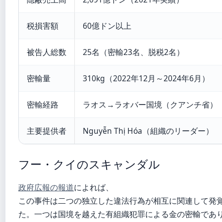
税損害額
60億ドン以上
被告人総数
25名（密輸23名、脱税2名）
密輸量
310kg（2022年12月～2024年6月）
密輸経路
ラオス→ラオバー国境（クアンチ省）
主要提供者
Nguyễn Thị Hóa（組織のリーダー）
フー・クイのスキャンダル
政府広報の報道
によれば、
この事件は二つの独立した違法行為が相互に関連して発
た。一つは国境を越えた有組織犯罪による金の密輸であ