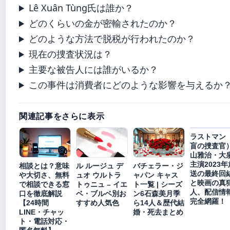
Lê Xuân Tùng氏は誰か？
どのくらいの金が密輸されたのか？
どのような方法で脱税が行われたのか？
現在の捜査状況は？
主要な被告人には誰がいるか？
この事件は消費者にどのような影響を与えるか
関連記事をさらに表示
ラストマン
盲の捜査官
山雅治・大
主演2023年
相談とは？意味
ル ルージュ デ
バチェラー・ジ
送の最終回
や大切さ、無料
ュオ ウルトラ
ャパン キャス
と映画の真
で相談できる窓
トゥニュ – イエ
ト一覧 | シーズ
人、配信情
口を徹底解説
ベ・ブルベ別お
ン6石森美月季
完全網羅！
【24時間
すすめ人気色
ら14人＆歴代結
LINE・チャッ
婚・死去まとめ
ト・電話対応・