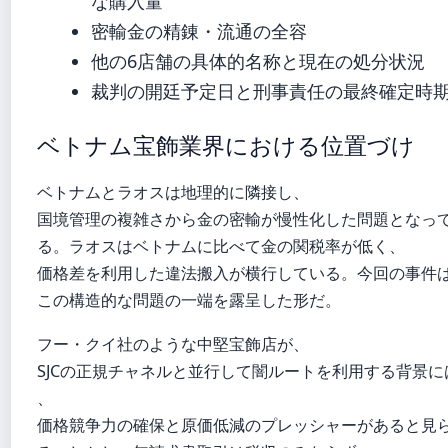
な購入量
密輸金の精錬・流通の全容
他の6店舗の具体的名称と現在の処分状況
裁判の開廷予定日と刑事責任の最終確定時
ベトナム宝飾業界における位置づけ
ベトナムとラオスは地理的に隣接し、
国境管理の複雑さから金の密輸が慢性化した問題となっ
る。ラオスはベトナムに比べて金の関税率が低く、
価格差を利用した違法搬入が横行している。今回の事件
この構造的な問題の一端を露呈した形だ。
フー・クイ社のような中堅宝飾店が、
SJCの正規チャネルと並行して闇ルートを利用する背景に
、
価格競争力の確保と原価低減のプレッシャーがあると見