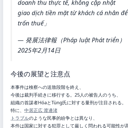
doanh thu thực tế, không cập nhật
giao dịch tiền mặt từ khách cá nhân để
trốn thuế」
— 発展法律報（Pháp luật Phát triển）
2025年2月14日
今後の展望と注意点
本事件は検察への送致段階を終え、
今後は裁判手続きに移行する。25人の被告人のうち、
組織の首謀者HóaとTùng氏に対する量刑が注目される。
特に、
中居正広 渡邊渚
トラブル
のような民事的紛争とは異なり、
本件は国家に対する犯罪として厳しく問われる可能性が