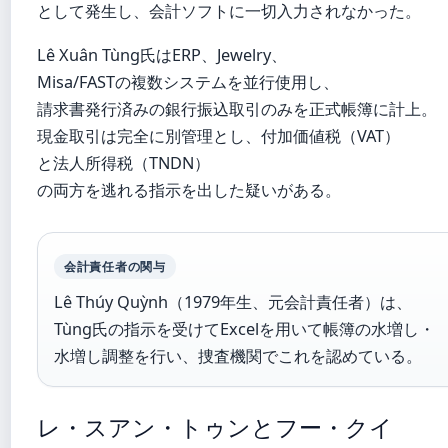
として発生し、会計ソフトに一切入力されなかった。
Lê Xuân Tùng氏はERP、Jewelry、
Misa/FASTの複数システムを並行使用し、
請求書発行済みの銀行振込取引のみを正式帳簿に計上。
現金取引は完全に別管理とし、付加価値税（VAT）
と法人所得税（TNDN）
の両方を逃れる指示を出した疑いがある。
会計責任者の関与
Lê Thúy Quỳnh（1979年生、元会計責任者）は、
Tùng氏の指示を受けてExcelを用いて帳簿の水増し・
水増し調整を行い、捜査機関でこれを認めている。
レ・スアン・トゥンとフー・クイ