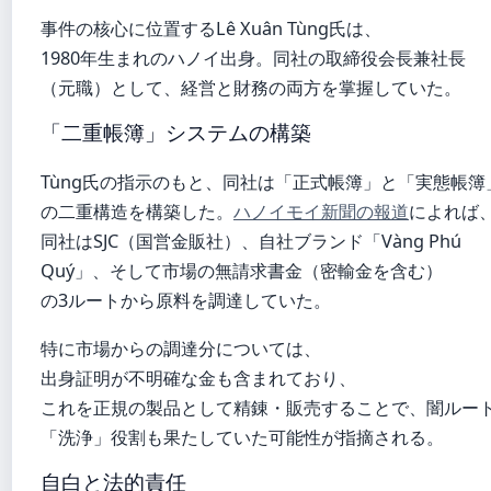
事件の核心に位置するLê Xuân Tùng氏は、
1980年生まれのハノイ出身。同社の取締役会長兼社長
（元職）として、経営と財務の両方を掌握していた。
「二重帳簿」システムの構築
Tùng氏の指示のもと、同社は「正式帳簿」と「実態帳簿
の二重構造を構築した。
ハノイモイ新聞の報道
によれば
同社はSJC（国営金販社）、自社ブランド「Vàng Phú
Quý」、そして市場の無請求書金（密輸金を含む）
の3ルートから原料を調達していた。
特に市場からの調達分については、
出身証明が不明確な金も含まれており、
これを正規の製品として精錬・販売することで、闇ルー
「洗浄」役割も果たしていた可能性が指摘される。
自白と法的責任