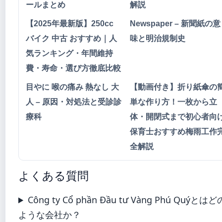
ールまとめ
解説
【2025年最新版】250cc
Newspaper – 新聞紙の意
バイク 中古 おすすめ｜人
味と明治規制史
気ランキング・年間維持
費・寿命・選び方徹底比較
目やに 喉の痛み 熱なし 大
【動画付き】折り紙傘の
人 – 原因・対処法と受診診
単な作り方！一枚から立
療科
体・開閉式まで初心者向
保育士おすすめ梅雨工作
全解説
よくある質問
Công ty Cổ phần Đầu tư Vàng Phú Quýとはど
ような会社か？