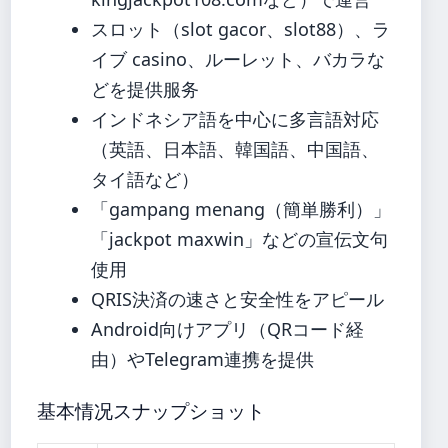
スロット（slot gacor、slot88）、ラ
イブ casino、ルーレット、バカラな
どを提供服务
インドネシア語を中心に多言語対応
（英語、日本語、韓国語、中国語、
タイ語など）
「gampang menang（簡単勝利）」
「jackpot maxwin」などの宣伝文句
使用
QRIS決済の速さと安全性をアピール
Android向けアプリ（QRコード経
由）やTelegram連携を提供
基本情况スナップショット