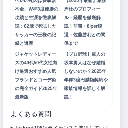
ペレの死因は多臓器
【2025年最新】猪俣
不全、W杯3度優勝の
周杜のプロフィー
功績と生涯を徹底解
ル・経歴を徹底解
説：82歳で死去した
説！前職・8iper脱
サッカーの王様の記
退・佐藤勝利との関
録と遺産
係まで
ジャケットレディー
【プロ野球】巨人の
スの40代50代女性向
坂本勇人はなぜ結婚
け厳選おすすめ人気
しないのか？2025年
ブランドとコーデ術
年俸3億円減額契約や
の完全ガイド2025年
家族情報を詳しく解
最新版
説！
よくある質問
Jackpot108はライセンスを取得していま