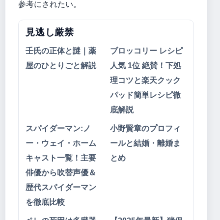
参考にされたい。
見逃し厳禁
壬氏の正体と謎｜薬
ブロッコリー レシピ
屋のひとりごと解説
人気 1位 絶賛！下処
理コツと楽天クック
パッド簡単レシピ徹
底解説
スパイダーマン:ノ
小野賢章のプロフィ
ー・ウェイ・ホーム
ールと結婚・離婚ま
キャスト一覧！主要
とめ
俳優から吹替声優＆
歴代スパイダーマン
を徹底比較