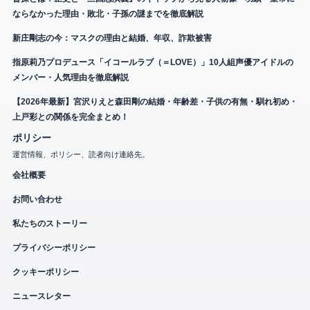
ならなかった理由・敗北・子孫の謎までを徹底解説
新庄剛志の今：マスクの理由と結婚、年収、詐欺被害
指原莉乃プロデュース「イコールラブ（＝LOVE）」10人組声優アイドルの
メンバー・人気理由を徹底解説
【2026年最新】宮沢りえと森田剛の結婚・年齢差・子供の有無・馴れ初め・
上戸彩との関係を完全まとめ！
ポリシー
運営情報、ポリシー、読者向け連絡先。
会社概要
お問い合わせ
私たちのストーリー
プライバシーポリシー
クッキーポリシー
ニュースレター