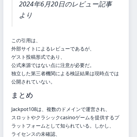
2024年6月20日のレビュー記事
より
この引用は、
外部サイトによるレビューであるが、
ゲスト投稿形式であり、
公式来源ではない点に注意が必要だ。
独立した第三者機関による検証結果は現時点では
公開されていない。
まとめ
Jackpot108は、複数のドメインで運営され、
スロットやクラシックcasinoゲームを提供するプ
ラットフォームとして知られている。しかし、
ライセンスの未確認、