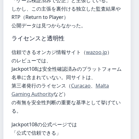
「ゲーム検証済みで公正」と主張している。
しかし、この主張を裏付ける独立した監査結果や
RTP（Return to Player）
公開データは見つからなかった。
ライセンスと透明性
信頼できるオンカジ情報サイト（
wazoo.jp
）
のレビューでは、
Jackpot108は安全性確認済みのプラットフォーム
名单に含まれていない。同サイトは、
第三者発行のライセンス（
Curacao
、
Malta
Gaming Authority
など）
の有無を安全性判断の重要な基準として挙げてい
る。
Jackpot108の公式ページでは
「公式で信頼できる」