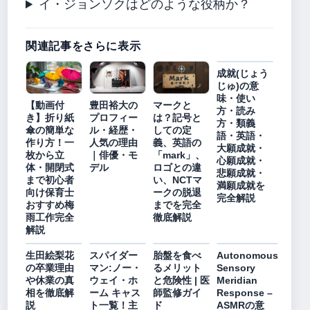
イ・ジョンソクはどのような役柄か？
関連記事をさらに表示
成就(じょう
じゅ)の意
味・使い
【動画付
豊田裕大の
マークと
方・読み
き】折り紙
プロフィー
は？記号と
方・類義
傘の簡単な
ル・経歴・
しての定
語・英語・
作り方！一
人気の理由
義、英語の
大願成就・
枚から立
｜俳優・モ
「mark」、
心願成就・
体・開閉式
デル
ロゴとの違
悲願成就・
まで初心者
い、NCTマ
満願成就を
向け保育士
ークの脱退
完全解説
おすすめ梅
までを完全
雨工作完全
徹底解説
解説
生田絵梨花
スパイダー
胎盤を食べ
Autonomous
の卒業理由
マン:ノー・
るメリット
Sensory
や休業の真
ウェイ・ホ
と危険性 | 医
Meridian
相を徹底解
ーム キャス
師監修ガイ
Response –
説
ト一覧！主
ド
ASMRの意