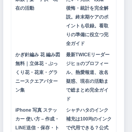
在の活動
後悔・統計を完全解
説。終末期ケアのポ
イントも収録。看取
りの準備に役立つ完
全ガイド
かぎ針編み 花 編み図
最新TWICEリーダー
無料｜立体花・ぷっ
ジヒョのプロフィー
くり花・花束・グラ
ル、熱愛報道、改名
ニースクエアパター
疑惑、現在の活動ま
ン集
で総まとめ完全ガイ
ド
iPhone 写真 ステッ
シャチハタのインク
カー 使い方 – 作成・
補充は100均のインク
LINE送信・保存・ト
で代用できる？公式