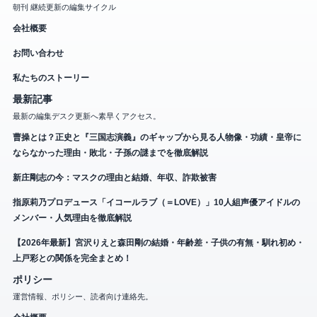
朝刊 継続更新の編集サイクル
会社概要
お問い合わせ
私たちのストーリー
最新記事
最新の編集デスク更新へ素早くアクセス。
曹操とは？正史と『三国志演義』のギャップから見る人物像・功績・皇帝に
ならなかった理由・敗北・子孫の謎までを徹底解説
新庄剛志の今：マスクの理由と結婚、年収、詐欺被害
指原莉乃プロデュース「イコールラブ（＝LOVE）」10人組声優アイドルの
メンバー・人気理由を徹底解説
【2026年最新】宮沢りえと森田剛の結婚・年齢差・子供の有無・馴れ初め・
上戸彩との関係を完全まとめ！
ポリシー
運営情報、ポリシー、読者向け連絡先。