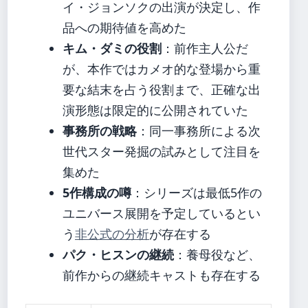
イ・ジョンソクの出演が決定し、作
品への期待値を高めた
キム・ダミの役割
：前作主人公だ
が、本作ではカメオ的な登場から重
要な結末を占う役割まで、正確な出
演形態は限定的に公開されていた
事務所の戦略
：同一事務所による次
世代スター発掘の試みとして注目を
集めた
5作構成の噂
：シリーズは最低5作の
ユニバース展開を予定しているとい
う
非公式の分析
が存在する
パク・ヒスンの継続
：養母役など、
前作からの継続キャストも存在する