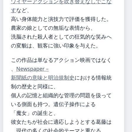
ワイヤーアクションを吹き替えなしでこな
す
など、
高い身体能力と演技力で評価を獲得した。
農家の娘としての無垢な表情から、
洗脳された殺人者としての狂気的な笑みへ
の変貌は、観客に強い印象を与えた。
この作品は単なるアクション映画ではなく
、
Newspaper –
新聞紙の意味と明治規制史
における情報統
制の歴史と同様に、
個人の記憶と組織的な管理の問題を扱って
いる側面も持つ。遺伝子操作による
「魔女」の誕生と、
彼女たちが社会に適応しようとする葛藤は
、現代の多くの社会的テーマと重なる。