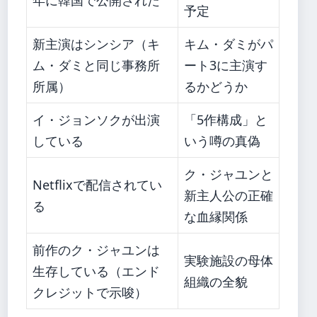
予定
新主演はシンシア（キ
キム・ダミがパ
ム・ダミと同じ事務所
ート3に主演す
所属）
るかどうか
イ・ジョンソクが出演
「5作構成」と
している
いう噂の真偽
ク・ジャユンと
Netflixで配信されてい
新主人公の正確
る
な血縁関係
前作のク・ジャユンは
実験施設の母体
生存している（エンド
組織の全貌
クレジットで示唆）