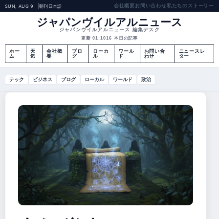
会社概要
お問い合わせ
私たちのストーリー
SUN, AUG 9
朝刊
日本語
ジャパンヴイルアルニュース
ジャパンヴイルアルニュース 編集デスク
更新 01:10
16 本日の記事
ホー
天
会社概
ブロ
ローカ
ワール
お問い合
ニュースレ
ム
気
要
グ
ル
ド
わせ
ター
テック
ビジネス
ブログ
ローカル
ワールド
政治