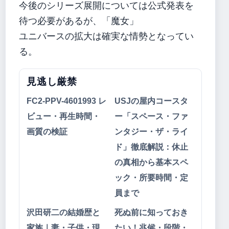
今後のシリーズ展開については公式発表を
待つ必要があるが、「魔女」
ユニバースの拡大は確実な情勢となってい
る。
見逃し厳禁
FC2-PPV-4601993 レ
USJの屋内コースタ
ビュー・再生時間・
ー「スペース・ファ
画質の検証
ンタジー・ザ・ライ
ド」徹底解説：休止
の真相から基本スペ
ック・所要時間・定
員まで
沢田研二の結婚歴と
死ぬ前に知っておき
家族｜妻・子供・現
たい！兆候・段階・