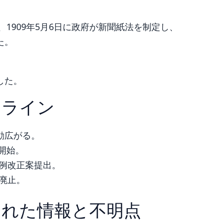
、1909年5月6日に政府が新聞紙法を制定し、
た。
した。
ムライン
動広がる。
開始。
条例改正案提出。
例廃止。
された情報と不明点