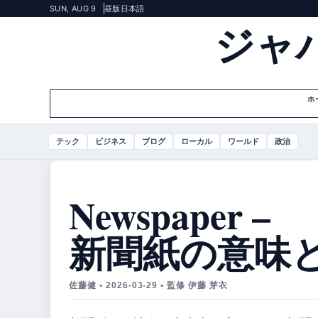
SUN, AUG 9
昼版
日本語
ジャ
ホ
テック
ビジネス
ブログ
ローカル
ワールド
政治
Newspaper –
新聞紙の意味
佐藤健 • 2026-03-29 • 監修 伊藤 芽衣