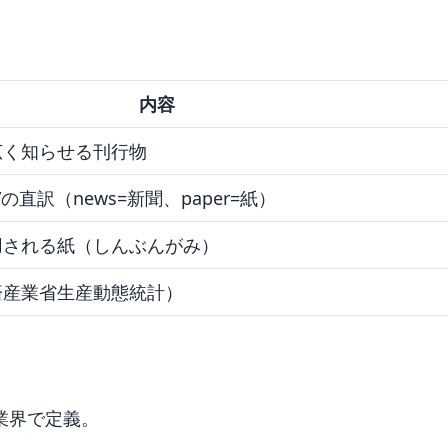
？
内容
広く知らせる刊行物
r”の直訳（news=新聞、paper=紙）
用される紙（しんぶんがみ）
済産業省生産動態統計）
業界で定義。
。