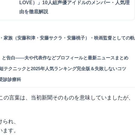
LOVE）」10人組声優アイドルのメンバー・人気理
由を徹底解説
・家族（安藤和津・安藤サクラ・安藤桃子）・映画監督としての軌
乱」と告白――夫や代表作などプロフィールと最新ニュースまとめ
テクニックと2025年人気ランキング完全版＆失敗しないコツ
と受診診療科
れたこの言葉は、当初新聞そのものを意味していましたが、
。
けられ、
います。