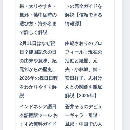
果・太りやすさ・
トの完全ガイドを
風邪・熱中症時の
解説【信頼できる
選び方・海外名ま
情報源】
で詳しく解説
2月11日はなぜ祝
由紀さおりのプロ
日？建国記念の日
フィール：現在の
の由来や意味、紀
活動と経歴、元
元節からの歴史、
夫・小林旭、姉・
2026年の祝日日程
安田祥子、志村け
をわかりやすく解
んとの関係を徹底
説
解説【2025年】
インドネシア語日
蒼井そらのデビュ
本語翻訳ツール お
ーギャラ・引退・
すすめ無料ガイド
旦那・中国での人