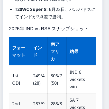
T20WC Super 8
: 6月22日、バルバドスに
てインドが7点差で勝利。
2025年 IND vs RSA スナップショット
南ア
フォー
イン
フリ
結果
マット
ド
カ
IND 6
1st
249/4
306/7
wickets
ODI
(28)
(50)
win
SA 7
2nd
287/9
288/3
wickets