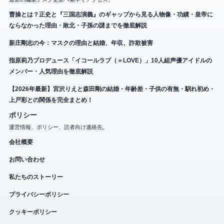
曹操とは？正史と『三国志演義』のギャップから見る人物像・功績・皇帝に
ならなかった理由・敗北・子孫の謎までを徹底解説
新庄剛志の今：マスクの理由と結婚、年収、詐欺被害
指原莉乃プロデュース「イコールラブ（＝LOVE）」10人組声優アイドルの
メンバー・人気理由を徹底解説
【2026年最新】宮沢りえと森田剛の結婚・年齢差・子供の有無・馴れ初め・
上戸彩との関係を完全まとめ！
ポリシー
運営情報、ポリシー、読者向け連絡先。
会社概要
お問い合わせ
私たちのストーリー
プライバシーポリシー
クッキーポリシー