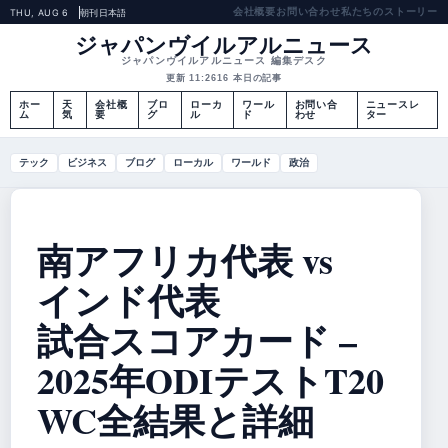
会社概要
お問い合わせ
私たちのストーリー
THU, AUG 6
朝刊
日本語
ジャパンヴイルアルニュース
ジャパンヴイルアルニュース 編集デスク
更新 11:26
16 本日の記事
ホー
天
会社概
ブロ
ローカ
ワール
お問い合
ニュースレ
ム
気
要
グ
ル
ド
わせ
ター
テック
ビジネス
ブログ
ローカル
ワールド
政治
南アフリカ代表 vs
インド代表
試合スコアカード –
2025年ODIテストT20
WC全結果と詳細