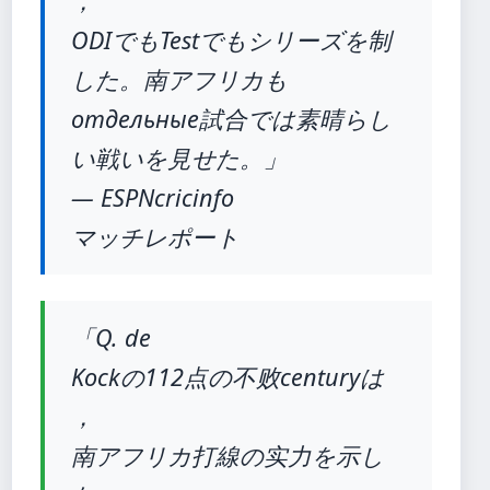
，
ODIでもTestでもシリーズを制
した。南アフリカも
отдельные試合では素晴らし
い戦いを見せた。」
— ESPNcricinfo
マッチレポート
「Q. de
Kockの112点の不败centuryは
，
南アフリカ打線の实力を示し