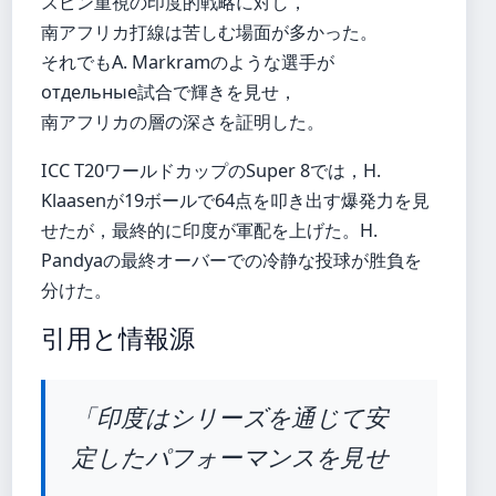
スピン重視の印度的戦略に対し，
南アフリカ打線は苦しむ場面が多かった。
それでもA. Markramのような選手が
отдельные試合で輝きを見せ，
南アフリカの層の深さを証明した。
ICC T20ワールドカップのSuper 8では，H.
Klaasenが19ボールで64点を叩き出す爆発力を見
せたが，最終的に印度が軍配を上げた。H.
Pandyaの最終オーバーでの冷静な投球が胜負を
分けた。
引用と情報源
「印度はシリーズを通じて安
定したパフォーマンスを見せ