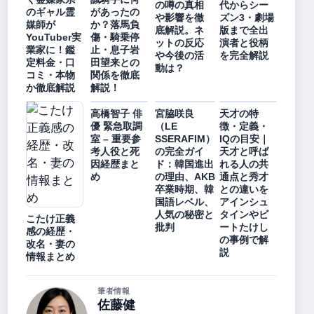
の噂の真相
代からシー
のギャル霊
があったの
や影響を徹
ズン3・劇場
媒師が
か？落馬負
底解説。ネ
版まで全出
YouTuber実
傷・騎乗停
ットの反応
演者と役柄
業家に！鑑
止・息子岩
や今後の活
を完全解説
定料金・口
田望来との
動は？
コミ・本物
関係を徹底
か徹底解説
解説！
高橋智子 俳
宮脇咲良
天才の特
優 緊急取調
（LE
徴・定義・
室 – 重要参
SSERAFIM）
IQの目安｜
考人役と死
の完全ガイ
天才と呼ば
因経歴まと
ド：韓国進出
れる人の共
め
の理由、AKB
通点と秀才
卒業時期、韓
との違いを
国語レベル、
アインシュ
人気の秘密と
タインやビ
こたけ正義
批判
ートたけし
感の経歴・
の事例で解
改名・妻の
説
情報まとめ
筆者情報
佐藤健