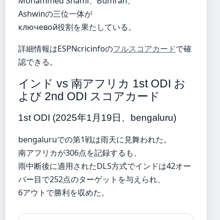
Mohammed Shami、Bumrah、
Ashwinの三位一体が
ключевой役割を果たしている。
詳細情報はESPNcricinfoの
フルスコアカード
で確
認できる。
インド vs 南アフリカ 1st ODI お
よび 2nd ODI スコアカード
1st ODI (2025年1月19日、bengaluru)
bengaluruでの第1戦は雨天に見舞われた。
南アフリカが306点を記録するも、
雨中断後に適用されたDLS方式でインドは42オー
バー目で252点のターゲットを与えられ、
6アウトで勝利を収めた。