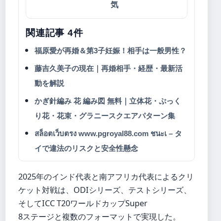
気
関連記事 4件
福原愛が再婚＆第3子妊娠！相手は一般男性？
藤吉久美子の現在｜再婚相手・経歴・最新活
動を解説
かぎ針編み 花 編み図 無料｜立体花・ぷっく
り花・花束・グラニースクエアパターン集
สล็อตเว็บตรง www.pgroyal88.com ชนะเ – タ
イで違法のリスクと安全性懸念
2025年のインド代表と南アフリカ代表によるクリ
ケット対戦は、ODIシリーズ、テストシリーズ、
そしてICC T20ワールドカップSuper
8ステージと複数のフォーマットで実現した。