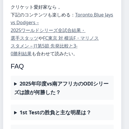
クリケット愛好家なら，
下記のコンテンツも楽しめる：
Toronto Blue Jays
vs Dodgers –
2025ワールドシリーズ全試合結果・
選手スタッツ
や
FC東京 対 横浜F・マリノス
スタメン – J1第5節 先発比較と3-
0勝利結果
も合わせて読みたい。
FAQ
2025年印度vs南アフリカのODIシリー
ズは誰が何勝した？
1st Testの胜負と主な明星は？