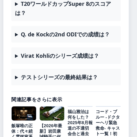
T20ワールドカップSuper 8のスコア
は？
Q. de Kockの2nd ODIでの成绩は？
Virat Kohliのシリーズ成绩は？
テストシリーズの最終結果は？
関連記事をさらに表示
福山雅治は
コード・ブ
何をした？
ルー -ドクタ
2025年8月報
ーヘリ緊急
飯塚唯の正
【2026年最
道の不適切
救命- キャス
体：代々続
新】岩田康
会合と過去
ト一覧！初
く霊媒家系
誠騎手に何