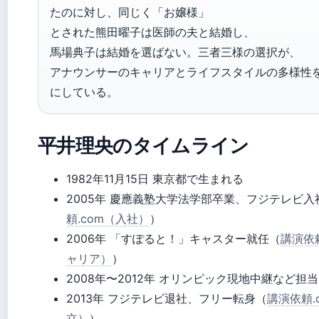
たのに対し、同じく「お嬢様」
とされた熊田曜子は医師の夫と結婚し、
馬場典子は結婚を選ばない。三者三様の選択が、
アナウンサーのキャリアとライフスタイルの多様性
にしている。
平井理央のタイムライン
1982年11月15日
東京都で生まれる
2005年
慶應義塾大学法学部卒業、フジテレビ入
頼.com（入社）
）
2006年
「すぽると！」キャスター就任（
講演依頼
ャリア）
）
2008年〜2012年
オリンピック現地中継など担当
2013年
フジテレビ退社、フリー転身（
講演依頼.
立）
）