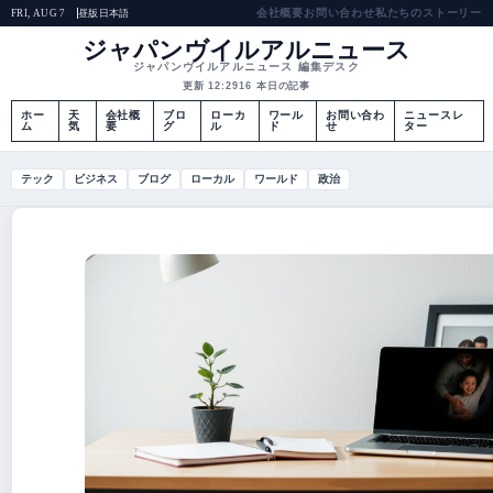
会社概要
お問い合わせ
私たちのストーリー
昼版
日本語
FRI, AUG 7
ジャパンヴイルアルニュース
ジャパンヴイルアルニュース 編集デスク
更新 12:29
16 本日の記事
ホー
天
会社概
ブロ
ローカ
ワール
お問い合わ
ニュースレ
ム
気
要
グ
ル
ド
せ
ター
テック
ビジネス
ブログ
ローカル
ワールド
政治