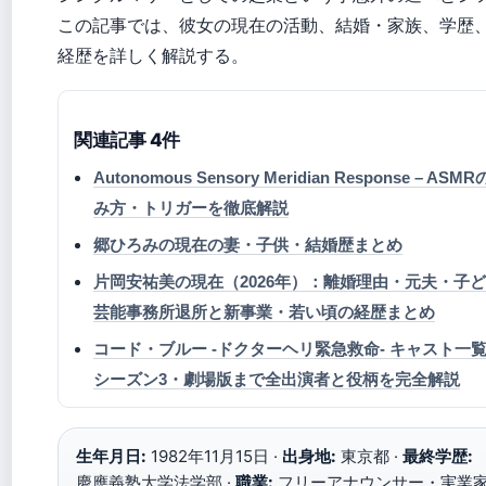
この記事では、彼女の現在の活動、結婚・家族、学歴
経歴を詳しく解説する。
関連記事 4件
Autonomous Sensory Meridian Response – A
み方・トリガーを徹底解説
郷ひろみの現在の妻・子供・結婚歴まとめ
片岡安祐美の現在（2026年）：離婚理由・元夫・子
芸能事務所退所と新事業・若い頃の経歴まとめ
コード・ブルー -ドクターヘリ緊急救命- キャスト一
シーズン3・劇場版まで全出演者と役柄を完全解説
生年月日:
1982年11月15日 ·
出身地:
東京都 ·
最終学歴:
慶應義塾大学法学部 ·
職業:
フリーアナウンサー・実業家