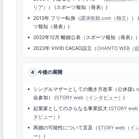
リア）
） (スポーツ報知（発表）)
2013年 フリー転身（
講演依頼.com（独立）
）
ツ報知（発表）)
2022年12月 離婚公表（スポーツ報知（発表）
2023年 VIVID CACAO設立（
CHANTO WEB（
今後の展開
4
シングルマザーとしての働き方改革（公休扱い
会参加） (
STORY web（インタビュー）
)
起業家としてのさらなる事業拡大 (
STORY w
タビュー）
)
再婚の可能性について言及（
STORY web（
ー）
）