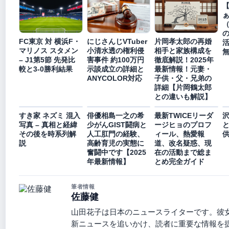
【
FC東京 対 横浜F・
にじさんじVTuber
片岡孝太郎の再婚
マリノス スタメン
小清水透の権利侵
相手と家族構成を
– J1第5節 先発比
害事件 約100万円
徹底解説！2025年
較と3-0勝利結果
示談成立の詳細と
最新情報！元妻・
ANYCOLOR対応
子供・父・兄弟の
詳細【片岡鶴太郎
との違いも解説】
すき家 ネズミ 混入
俳優相島一之の希
最新TWICEリーダ
写真 – 真相と経緯
少がんGIST闘病と
ージヒョのプロフ
その後を時系列解
人工肛門の経験、
ィール、熱愛報
説
高齢育児の実態に
道、改名疑惑、現
奮闘中です【2025
在の活動まで総ま
年最新情報】
とめ完全ガイド
筆者情報
佐藤健
山田花子は日本のニュースライターです。彼
新ニュースを追いかけ、読者に重要な情報を