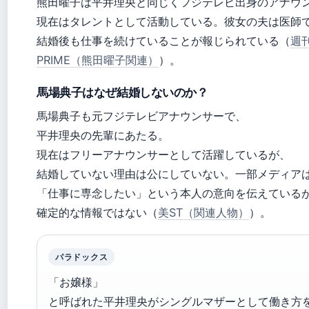
熊田曜子は平井理央と同じくフジテレビ出身のアナウ
現在はタレントとして活動している。彼女の夫は医師
結婚後も仕事を続けていることが報じられている（
週
PRIME（熊田曜子関連）
）。
馬場典子はなぜ結婚しないのか？
馬場典子も元フジテレビアナウンサーで、
平井理央の先輩にあたる。
現在はフリーアナウンサーとして活躍しているが、
結婚していない理由は公にしていない。一部メディア
「仕事に専念したい」という本人の意向を伝えている
確定的な情報ではない（
美ST（関連人物）
）。
パラドックス
「お嬢様」
と呼ばれた平井理央がシングルマザーとして働き方