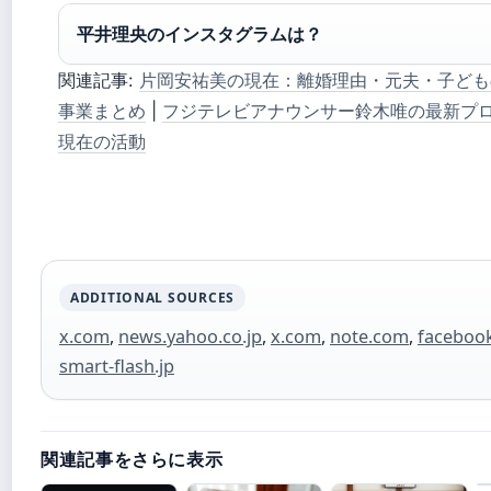
平井理央のインスタグラムは？
関連記事:
片岡安祐美の現在：離婚理由・元夫・子ども
事業まとめ
|
フジテレビアナウンサー鈴木唯の最新プ
現在の活動
ADDITIONAL SOURCES
x.com
,
news.yahoo.co.jp
,
x.com
,
note.com
,
faceboo
smart-flash.jp
関連記事をさらに表示