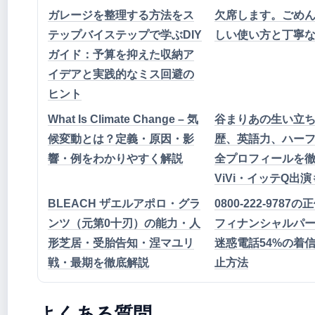
ガレージを整理する方法をス
欠席します。ごめんね
テップバイステップで学ぶDIY
しい使い方と丁寧
ガイド：予算を抑えた収納ア
イデアと実践的なミス回避の
ヒント
What Is Climate Change – 気
谷まりあの生い立
候変動とは？定義・原因・影
歴、英語力、ハー
響・例をわかりやすく解説
全プロフィールを
ViVi・イッテQ出演
BLEACH ザエルアポロ・グラ
0800-222-9787
ンツ（元第0十刃）の能力・人
フィナンシャルパ
形芝居・受胎告知・涅マユリ
迷惑電話54%の着
戦・最期を徹底解説
止方法
よくある質問