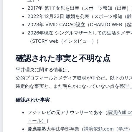
2017年
第1子女児を出産（スポーツ報知（出産）
2022年12月23日
離婚を公表（スポーツ報知（離
2023年
VIVID CACAO設立（CHANTO WEB（
2026年現在
シングルマザーとしての生活をメデ
（STORY web（インタビュー））
確認された事実と不明な点
平井理央に関する情報は、
公的プロフィールとメディア取材が中心だ。以下のリ
確定的な事実と、まだ明らかになっていない点を整理
確認された事実
フジテレビの元アナウンサーである（
講演依頼.c
ィール）
）
慶應義塾大学法学部卒業（
講演依頼.com（学歴