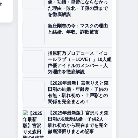
像・功績・皇帝にならなかっ
を
た理由・敗北・子孫の謎まで
を徹底解説
新庄剛志の今：マスクの理由
と結婚、年収、詐欺被害
指原莉乃プロデュース「イコ
ールラブ（＝LOVE）」10人組
声優アイドルのメンバー・人
気理由を徹底解説
【2026年最新】宮沢りえと森
田剛の結婚・年齢差・子供の
有無・馴れ初め・上戸彩との
関係を完全まとめ！
【2025年最新版】宮沢りえ森
田剛の6歳差結婚・子供2人・
馴れ初めから現在までを完全
徹底深掘りまとめ記事