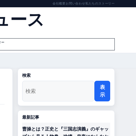
会社概要
お問い合わせ
私たちのストーリー
ュース
ター
検索
表
示
最新記事
曹操とは？正史と『三国志演義』のギャッ