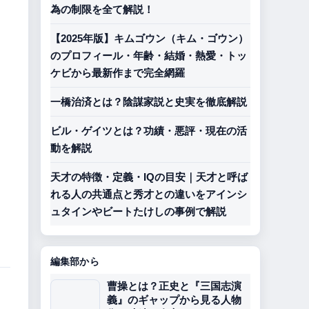
為の制限を全て解説！
【2025年版】キムゴウン（キム・ゴウン）
のプロフィール・年齢・結婚・熱愛・トッ
ケビから最新作まで完全網羅
一橋治済とは？陰謀家説と史実を徹底解説
ビル・ゲイツとは？功績・悪評・現在の活
動を解説
天才の特徴・定義・IQの目安｜天才と呼ば
れる人の共通点と秀才との違いをアインシ
ュタインやビートたけしの事例で解説
編集部から
曹操とは？正史と『三国志演
義』のギャップから見る人物