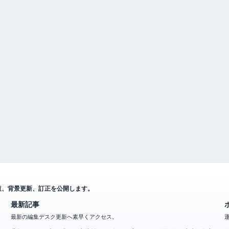
道、背景更新、訂正を公開します。
最新記事
最新の編集デスク更新へ素早くアクセス。
曹操とは？正史と『三国志演義』のギャップから見る人物像・功績・皇帝
にならなかった理由・敗北・子孫の謎までを徹底解説