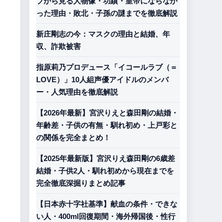
プから見る人物像・功績・皇帝にならなか
った理由・敗北・子孫の謎までを徹底解説
新庄剛志の今：マスクの理由と結婚、年
収、詐欺被害
指原莉乃プロデュース「イコールラブ（＝
LOVE）」10人組声優アイドルのメンバ
ー・人気理由を徹底解説
【2026年最新】宮沢りえと森田剛の結婚・
年齢差・子供の有無・馴れ初め・上戸彩と
の関係を完全まとめ！
【2025年最新版】宮沢りえ森田剛の6歳差
結婚・子供2人・馴れ初めから現在までを
完全徹底深掘りまとめ記事
【日本赤十字社基準】献血の条件・できな
い人・400ml回復期間・海外帰国後・性行