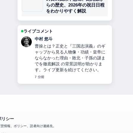
らの歴史、2026年の祝日日程
をわかりやすく解説
ライブコメント
山本 葵
新庄剛志の今：マスクの理由と結婚、
年収、詐欺被害 の報道は丁寧で、流れ
を追いやすいです。
9 分前
ポリシー
運営情報、ポリシー、読者向け連絡先。
会社概要