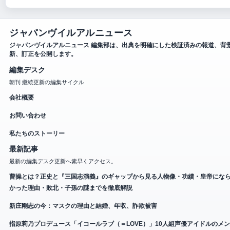
ジャパンヴイルアルニュース
ジャパンヴイルアルニュース 編集部は、出典を明確にした検証済みの報道、背
新、訂正を公開します。
編集デスク
朝刊 継続更新の編集サイクル
会社概要
お問い合わせ
私たちのストーリー
最新記事
最新の編集デスク更新へ素早くアクセス。
曹操とは？正史と『三国志演義』のギャップから見る人物像・功績・皇帝にな
かった理由・敗北・子孫の謎までを徹底解説
新庄剛志の今：マスクの理由と結婚、年収、詐欺被害
指原莉乃プロデュース「イコールラブ（＝LOVE）」10人組声優アイドルのメ