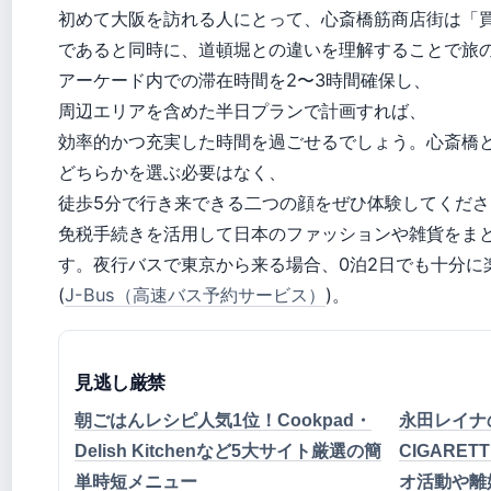
初めて大阪を訪れる人にとって、心斎橋筋商店街は「
であると同時に、道頓堀との違いを理解することで旅
アーケード内での滞在時間を2〜3時間確保し、
周辺エリアを含めた半日プランで計画すれば、
効率的かつ充実した時間を過ごせるでしょう。心斎橋
どちらかを選ぶ必要はなく、
徒歩5分で行き来できる二つの顔をぜひ体験してくだ
免税手続きを活用して日本のファッションや雑貨をま
す。夜行バスで東京から来る場合、0泊2日でも十分に
(
J-Bus（高速バス予約サービス）
)。
見逃し厳禁
朝ごはんレシピ人気1位！Cookpad・
永田レイナの
Delish Kitchenなど5大サイト厳選の簡
CIGARE
単時短メニュー
オ活動や離