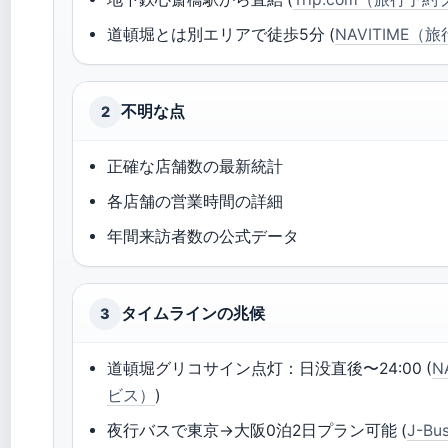
道頓堀とは別エリアで徒歩5分 (
NAVITIME
不明な点
2
正確な店舗数の最新統計
各店舗の営業時間の詳細
年間来訪者数の公式データ
タイムラインの兆候
3
道頓堀グリコサイン点灯：日没直後〜24:00 (
N
ビス）
)
夜行バスで東京→大阪0泊2日プラン可能 (
J-B