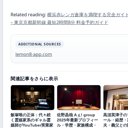
Related reading:
横浜赤レンガ倉庫を満喫する完全ガイ
– 東京京都新幹線 最短2時間8分 料金予約ガイド
ADDITIONAL SOURCES
lemon8-app.com
関連記事をさらに表示
飯塚唯の正体：代々続
佐野晶哉 Aぇ! group
高須英津子の
く霊媒家系のギャル霊
2025年最新プロフィー
ール・経歴・
媒師がYouTuber実業家
ル・学歴・家族構成・
夫・義父との