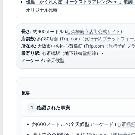
優里「かくれんぼ -オーケストラアレンジver.-」歌詞 –
オリジナル比較
長さ:
約600メートル (
心斎橋筋商店街公式サイト
) ·
店舗数:
約180店舗 (
Trip.com（旅行予約プラットフォ
所在地:
大阪市中央区心斎橋筋 (
Trip.com（旅行予約
最寄り駅:
心斎橋駅（地下鉄御堂筋線） ·
アーケード:
全天候型
概要
確認された事実
1
約600メートルの全天候型アーケード (
心斎橋
地下鉄心斎橋駅から直結 (
Trip.com（旅行