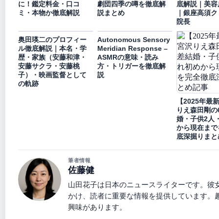
に！鑑定料金・口コ
劇団四季の噂を徹底解
底解説｜美容
ミ・本物か徹底解説
説まとめ
｜銀座高須ク
院長
奥田瑛二のプロフィー
Autonomous Sensory
ル徹底解説｜本名・学
Meridian Response –
歴・家族（安藤和津・
ASMRの意味・読み
安藤サクラ・安藤桃
方・トリガーを徹底解
子）・映画監督として
説
の軌跡
【2025年最
りえ森田剛の
婚・子供2人
から現在まで
底深掘りまと
筆者情報
佐藤健
山田花子は日本のニュースライターです。彼
かけ、読者に重要な情報を提供しています。
興味があります。