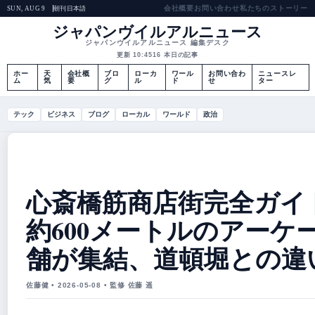
会社概要
お問い合わせ
私たちのストーリー
朝刊
日本語
SUN, AUG 9
ジャパンヴイルアルニュース
ジャパンヴイルアルニュース 編集デスク
更新 10:45
16 本日の記事
ホー
天
会社概
ブロ
ローカ
ワール
お問い合わ
ニュースレ
ム
気
要
グ
ル
ド
せ
ター
テック
ビジネス
ブログ
ローカル
ワールド
政治
心斎橋筋商店街完全ガイ
約600メートルのアーケー
舗が集結、道頓堀との違
佐藤健 • 2026-05-08 • 監修 佐藤 遥