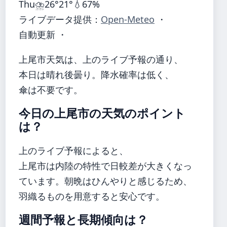
Thu
⛈️
26°
21°
💧67%
ライブデータ提供：
Open-Meteo
・
自動更新 ・
上尾市天気は、上のライブ予報の通り、
本日は晴れ後曇り。降水確率は低く、
傘は不要です。
今日の上尾市の天気のポイント
は？
上のライブ予報によると、
上尾市は内陸の特性で日較差が大きくなっ
ています。朝晩はひんやりと感じるため、
羽織るものを用意すると安心です。
週間予報と長期傾向は？