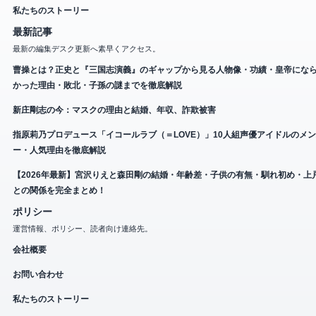
私たちのストーリー
最新記事
最新の編集デスク更新へ素早くアクセス。
曹操とは？正史と『三国志演義』のギャップから見る人物像・功績・皇帝にな
かった理由・敗北・子孫の謎までを徹底解説
新庄剛志の今：マスクの理由と結婚、年収、詐欺被害
指原莉乃プロデュース「イコールラブ（＝LOVE）」10人組声優アイドルのメ
ー・人気理由を徹底解説
【2026年最新】宮沢りえと森田剛の結婚・年齢差・子供の有無・馴れ初め・上
との関係を完全まとめ！
ポリシー
運営情報、ポリシー、読者向け連絡先。
会社概要
お問い合わせ
私たちのストーリー