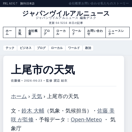
会社概要
お問い合わせ
私たちのストーリー
朝刊
日本語
FRI, AUG 7
ジャパンヴイルアルニュース
ジャパンヴイルアルニュース 編集デスク
更新 04:52
16 本日の記事
ホー
天
会社概
ブロ
ローカ
ワール
お問い合わ
ニュースレ
ム
気
要
グ
ル
ド
せ
ター
テック
ビジネス
ブログ
ローカル
ワールド
政治
上尾市の天気
佐藤健 • 2026-06-23 • 監修 渡辺 結衣
ホーム
›
天気
›
上尾市の天気
文・
鈴木 大輔
（気象・気候担当）
・
佐藤 美
咲 が監修
・
予報データ：
Open-Meteo
・ 気
象庁