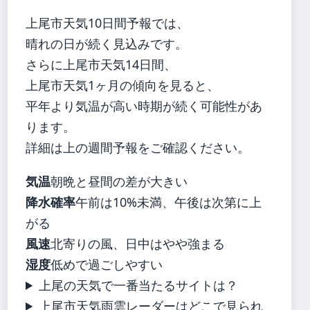
上尾市天気10日間予報では、
晴れの日が続く見込みです。
さらに上尾市天気14日間、
上尾市天気1ヶ月の傾向を見ると、
平年より気温が高い時期が続く可能性があ
ります。
詳細は上の週間予報をご確認ください。
気温
朝晩と昼間の差が大きい
降水確率
午前は10%未満、午後は次第に上
がる
風速
北寄りの風、日中はやや強まる
湿度
低めで過ごしやすい
上尾の天気で一番当たるサイトは？
上尾市天気雨雲レーダーはどこで見られ