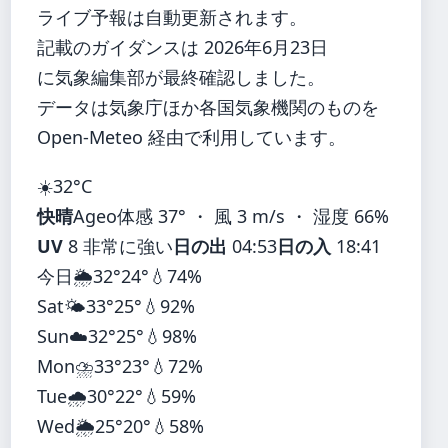
ライブ予報は自動更新されます。
記載のガイダンスは 2026年6月23日
に気象編集部が最終確認しました。
データは気象庁ほか各国気象機関のものを
Open-Meteo 経由で利用しています。
☀️
32°
C
快晴
Ageo
体感 37° ・ 風 3 m/s ・ 湿度 66%
UV
8 非常に強い
日の出
04:53
日の入
18:41
今日
🌦️
32°
24°
💧74%
Sat
🌤️
33°
25°
💧92%
Sun
☁️
32°
25°
💧98%
Mon
⛈️
33°
23°
💧72%
Tue
🌧️
30°
22°
💧59%
Wed
🌦️
25°
20°
💧58%