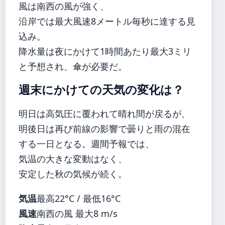
風は南西の風が強く、
沿岸では最大風速8メートル毎秒に達する見
込み。
降水量は夜にかけて1時間あたり最大3ミリ
と予想され、傘が必要だ。
週末にかけての天気の変化は？
明日は高気圧に覆われて晴れ間が戻るが、
明後日は再び前線の影響で曇りと雨の混在
する一日となる。週間予報では、
気温の大きな変動はなく、
安定した秋の気候が続く。
気温
最高22°C / 最低16°C
風速
南西の風 最大8 m/s