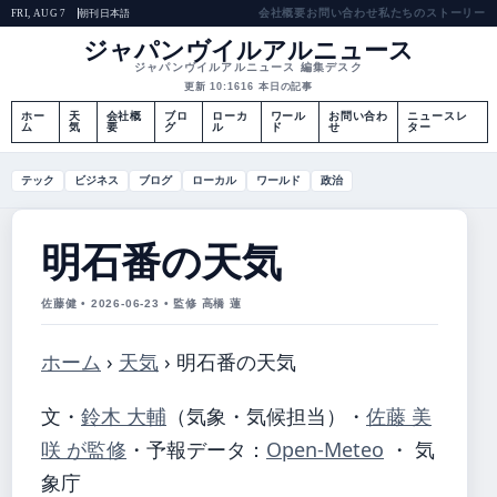
会社概要
お問い合わせ
私たちのストーリー
朝刊
日本語
FRI, AUG 7
ジャパンヴイルアルニュース
ジャパンヴイルアルニュース 編集デスク
更新 10:16
16 本日の記事
ホー
天
会社概
ブロ
ローカ
ワール
お問い合わ
ニュースレ
ム
気
要
グ
ル
ド
せ
ター
テック
ビジネス
ブログ
ローカル
ワールド
政治
明石番の天気
佐藤健 • 2026-06-23 • 監修 高橋 蓮
ホーム
›
天気
›
明石番の天気
文・
鈴木 大輔
（気象・気候担当）
・
佐藤 美
咲 が監修
・
予報データ：
Open-Meteo
・ 気
象庁