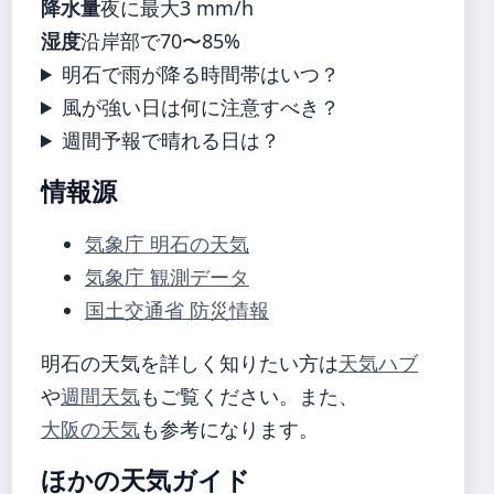
降水量
夜に最大3 mm/h
湿度
沿岸部で70〜85%
明石で雨が降る時間帯はいつ？
風が強い日は何に注意すべき？
週間予報で晴れる日は？
情報源
気象庁 明石の天気
気象庁 観測データ
国土交通省 防災情報
明石の天気を詳しく知りたい方は
天気ハブ
や
週間天気
もご覧ください。また、
大阪の天気
も参考になります。
ほかの天気ガイド