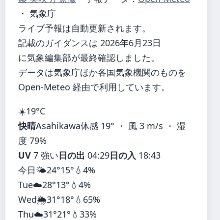
・ 気象庁
ライブ予報は自動更新されます。
記載のガイダンスは 2026年6月23日
に気象編集部が最終確認しました。
データは気象庁ほか各国気象機関のものを
Open-Meteo 経由で利用しています。
☀️
19°
C
快晴
Asahikawa
体感 19° ・ 風 3 m/s ・ 湿
度 79%
UV
7 強い
日の出
04:29
日の入
18:43
今日
🌤️
24°
15°
💧4%
Tue
☁️
28°
13°
💧4%
Wed
🌦️
31°
18°
💧65%
Thu
☁️
31°
21°
💧33%