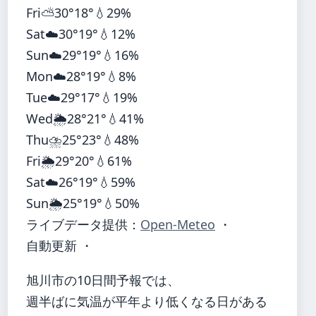
Fri
⛅
30°
18°
💧29%
Sat
☁️
30°
19°
💧12%
Sun
☁️
29°
19°
💧16%
Mon
☁️
28°
19°
💧8%
Tue
☁️
29°
17°
💧19%
Wed
🌦️
28°
21°
💧41%
Thu
⛈️
25°
23°
💧48%
Fri
🌦️
29°
20°
💧61%
Sat
☁️
26°
19°
💧59%
Sun
🌦️
25°
19°
💧50%
ライブデータ提供：
Open-Meteo
・
自動更新 ・
旭川市の10日間予報では、
週半ばに気温が平年より低くなる日がある