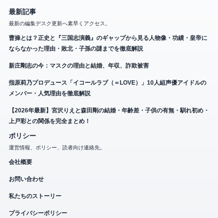
最新記事
最新の編集デスク更新へ素早くアクセス。
曹操とは？正史と『三国志演義』のギャップから見る人物像・功績・皇帝に
ならなかった理由・敗北・子孫の謎までを徹底解説
新庄剛志の今：マスクの理由と結婚、年収、詐欺被害
指原莉乃プロデュース「イコールラブ（＝LOVE）」10人組声優アイドルの
メンバー・人気理由を徹底解説
【2026年最新】宮沢りえと森田剛の結婚・年齢差・子供の有無・馴れ初め・
上戸彩との関係を完全まとめ！
ポリシー
運営情報、ポリシー、読者向け連絡先。
会社概要
お問い合わせ
私たちのストーリー
プライバシーポリシー