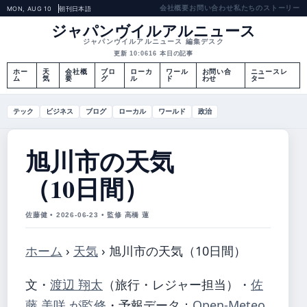
会社概要
お問い合わせ
私たちのストーリー
MON, AUG 10
朝刊
日本語
ジャパンヴイルアルニュース
ジャパンヴイルアルニュース 編集デスク
更新 10:06
16 本日の記事
ホー
天
会社概
ブロ
ローカ
ワール
お問い合
ニュースレ
ム
気
要
グ
ル
ド
わせ
ター
テック
ビジネス
ブログ
ローカル
ワールド
政治
旭川市の天気
（10日間）
佐藤健 • 2026-06-23 • 監修 高橋 蓮
ホーム
›
天気
›
旭川市の天気（10日間）
文・
渡辺 翔太
（旅行・レジャー担当）
・
佐
藤 美咲 が監修
・
予報データ：
Open-Meteo