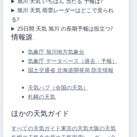
旭川 天気 いちばん 当たる 予報は?
旭川 天気 雨雲レーダーはどこで見られ
る?
25日間 天気 旭川 の長期予報は役立つ?
情報源
気象庁 旭川地方気象台
気象庁 データベース（過去・予報）
国土交通省 北海道開発局 防災情報
天気ハブ（全国の天気）
札幌の天気
ほかの天気ガイド
すべての天気ガイド
東京の天気
大阪の天気