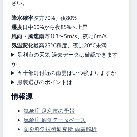
さい。
降水確率
夕方70%、夜80%
湿度
日中60%から夜85%へ上昇
風向・風速
南寄り3〜5m/s、夜に6m/s
気温変化
最高25°C程度、夜は20°C未満
足利市の天気 過去データは確認できます
か
五十部町付近の雨雲はいつ強まりますか
服装選びのポイントは
情報源
気象庁 足利市の予報
気象庁 観測データベース
防災科学技術研究所 雨雲解析