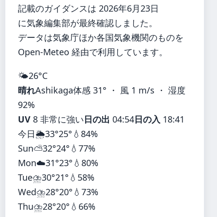
記載のガイダンスは 2026年6月23日
に気象編集部が最終確認しました。
データは気象庁ほか各国気象機関のものを
Open-Meteo 経由で利用しています。
🌤️
26°
C
晴れ
Ashikaga
体感 31° ・ 風 1 m/s ・ 湿度
92%
UV
8 非常に強い
日の出
04:54
日の入
18:41
今日
🌦️
33°
25°
💧84%
Sun
⛅
32°
24°
💧77%
Mon
☁️
31°
23°
💧80%
Tue
⛈️
30°
21°
💧58%
Wed
⛈️
28°
20°
💧73%
Thu
⛈️
28°
20°
💧66%