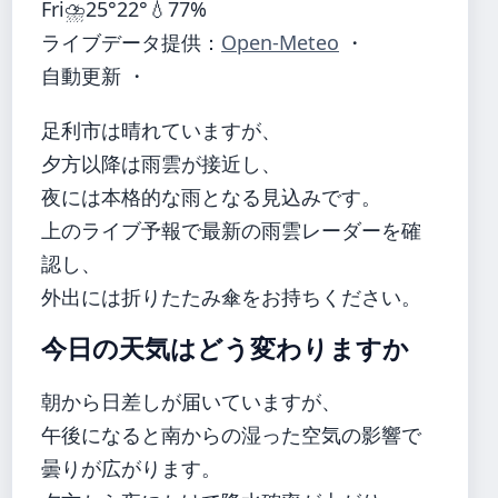
Fri
⛈️
25°
22°
💧77%
ライブデータ提供：
Open-Meteo
・
自動更新 ・
足利市は晴れていますが、
夕方以降は雨雲が接近し、
夜には本格的な雨となる見込みです。
上のライブ予報で最新の雨雲レーダーを確
認し、
外出には折りたたみ傘をお持ちください。
今日の天気はどう変わりますか
朝から日差しが届いていますが、
午後になると南からの湿った空気の影響で
曇りが広がります。