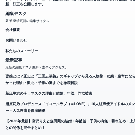
新、訂正を公開します。
編集デスク
昼版 継続更新の編集サイクル
会社概要
お問い合わせ
私たちのストーリー
最新記事
最新の編集デスク更新へ素早くアクセス。
曹操とは？正史と『三国志演義』のギャップから見る人物像・功績・皇帝にな
かった理由・敗北・子孫の謎までを徹底解説
新庄剛志の今：マスクの理由と結婚、年収、詐欺被害
指原莉乃プロデュース「イコールラブ（＝LOVE）」10人組声優アイドルのメ
ー・人気理由を徹底解説
【2026年最新】宮沢りえと森田剛の結婚・年齢差・子供の有無・馴れ初め・上
との関係を完全まとめ！