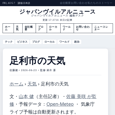
会社概要
お問い合わせ
私たちのストーリー
昼版
日本語
FRI, AUG 7
ジャパンヴイルアルニュース
ジャパンヴイルアルニュース 編集デスク
更新 17:27
16 本日の記事
ホー
天
会社概
ブロ
ローカ
ワール
お問い合わ
ニュースレ
ム
気
要
グ
ル
ド
せ
ター
テック
ビジネス
ブログ
ローカル
ワールド
政治
足利市の天気
佐藤健 • 2026-06-23 • 監修 鈴木 蒼
ホーム
›
天気
›
足利市の天気
文・
山本 健
（主任記者）
・
佐藤 美咲 が監
修
・
予報データ：
Open-Meteo
・ 気象庁
ライブ予報は自動更新されます。