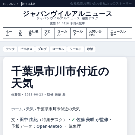
会社概要
お問い合わせ
私たちのストーリー
FRI, AUG 7
朝刊
日本語
ジャパンヴイルアルニュース
ジャパンヴイルアルニュース 編集デスク
更新 04:44
16 本日の記事
ホー
天
会社概
ブロ
ローカ
ワール
お問い合
ニュースレ
ム
気
要
グ
ル
ド
わせ
ター
テック
ビジネス
ブログ
ローカル
ワールド
政治
千葉県市川市付近の
天気
佐藤健 • 2026-06-23 • 監修 佐藤 遥
ホーム
›
天気
›
千葉県市川市付近の天気
文・
田中 由紀
（特集デスク）
・
佐藤 美咲 が監修
・
予報データ：
Open-Meteo
・ 気象庁