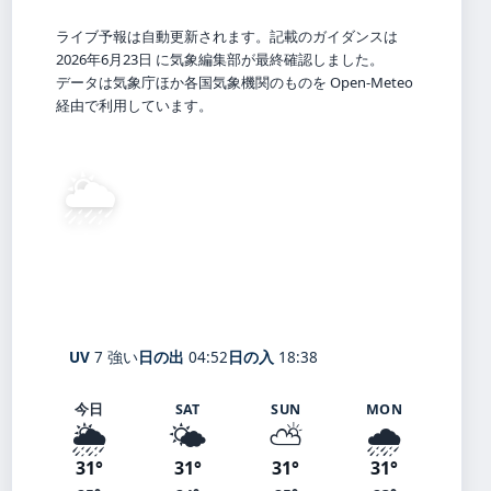
ライブ予報は自動更新されます。記載のガイダンスは
2026年6月23日 に気象編集部が最終確認しました。
データは気象庁ほか各国気象機関のものを Open-Meteo
経由で利用しています。
🌦️
30°
C
弱い霧雨
Chiba
体感 37° ・ 風 2 m/s ・ 湿度 84%
UV
7 強い
日の出
04:52
日の入
18:38
今日
SAT
SUN
MON
🌦️
🌤️
⛅
🌧️
31°
31°
31°
31°