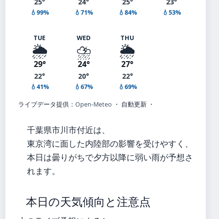
25°
24°
25°
23°
💧99%
💧71%
💧84%
💧53%
TUE
WED
THU
🌦️
⛈️
🌦️
29°
24°
27°
22°
20°
22°
💧41%
💧67%
💧69%
ライブデータ提供：
Open-Meteo
・ 自動更新 ・
千葉県市川市付近は、
東京湾に面した内陸部の影響を受けやすく、
本日は曇りがちで夕方以降に弱い雨が予想さ
れます。
本日の天気傾向と注意点