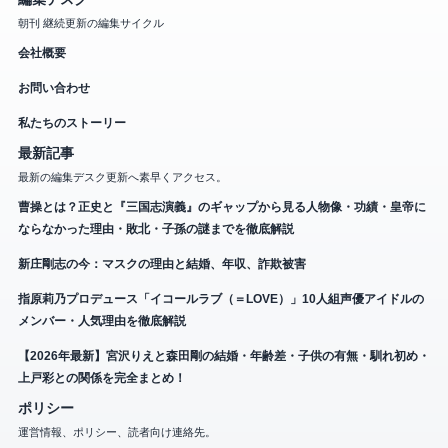
朝刊 継続更新の編集サイクル
会社概要
お問い合わせ
私たちのストーリー
最新記事
最新の編集デスク更新へ素早くアクセス。
曹操とは？正史と『三国志演義』のギャップから見る人物像・功績・皇帝に
ならなかった理由・敗北・子孫の謎までを徹底解説
新庄剛志の今：マスクの理由と結婚、年収、詐欺被害
指原莉乃プロデュース「イコールラブ（＝LOVE）」10人組声優アイドルの
メンバー・人気理由を徹底解説
【2026年最新】宮沢りえと森田剛の結婚・年齢差・子供の有無・馴れ初め・
上戸彩との関係を完全まとめ！
ポリシー
運営情報、ポリシー、読者向け連絡先。