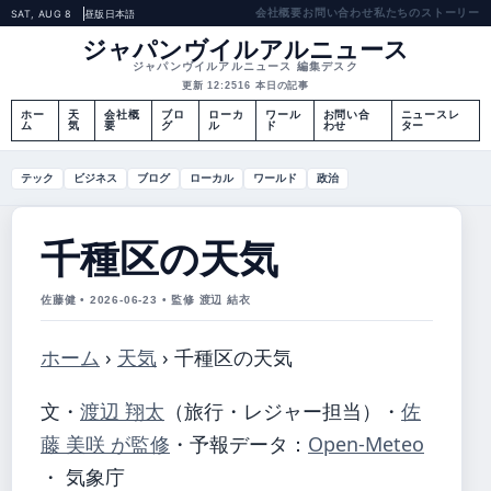
会社概要
お問い合わせ
私たちのストーリー
SAT, AUG 8
昼版
日本語
ジャパンヴイルアルニュース
ジャパンヴイルアルニュース 編集デスク
更新 12:25
16 本日の記事
ホー
天
会社概
ブロ
ローカ
ワール
お問い合
ニュースレ
ム
気
要
グ
ル
ド
わせ
ター
テック
ビジネス
ブログ
ローカル
ワールド
政治
千種区の天気
佐藤健 • 2026-06-23 • 監修 渡辺 結衣
ホーム
›
天気
›
千種区の天気
文・
渡辺 翔太
（旅行・レジャー担当）
・
佐
藤 美咲 が監修
・
予報データ：
Open-Meteo
・ 気象庁