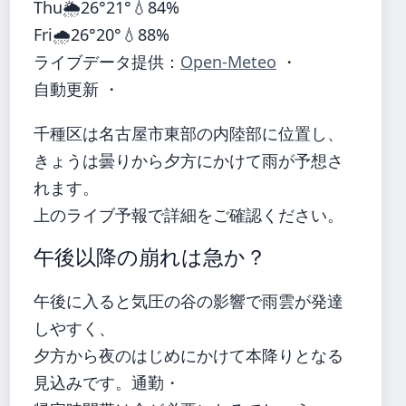
Thu
🌦️
26°
21°
💧84%
Fri
🌧️
26°
20°
💧88%
ライブデータ提供：
Open-Meteo
・
自動更新 ・
千種区は名古屋市東部の内陸部に位置し、
きょうは曇りから夕方にかけて雨が予想さ
れます。
上のライブ予報で詳細をご確認ください。
午後以降の崩れは急か？
午後に入ると気圧の谷の影響で雨雲が発達
しやすく、
夕方から夜のはじめにかけて本降りとなる
見込みです。通勤・