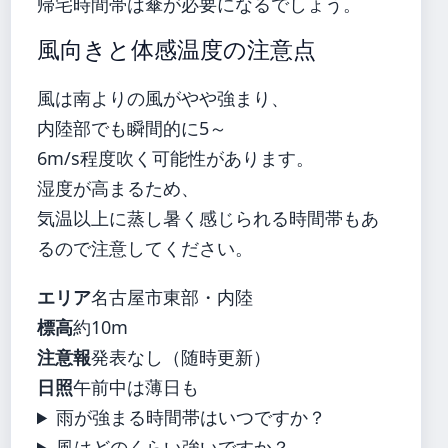
帰宅時間帯は傘が必要になるでしょう。
風向きと体感温度の注意点
風は南よりの風がやや強まり、
内陸部でも瞬間的に5～
6m/s程度吹く可能性があります。
湿度が高まるため、
気温以上に蒸し暑く感じられる時間帯もあ
るので注意してください。
エリア
名古屋市東部・内陸
標高
約10m
注意報
発表なし（随時更新）
日照
午前中は薄日も
雨が強まる時間帯はいつですか？
風はどのくらい強いですか？