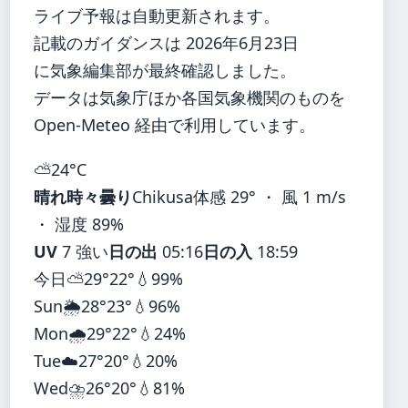
ライブ予報は自動更新されます。
記載のガイダンスは 2026年6月23日
に気象編集部が最終確認しました。
データは気象庁ほか各国気象機関のものを
Open-Meteo 経由で利用しています。
⛅
24°
C
晴れ時々曇り
Chikusa
体感 29° ・ 風 1 m/s
・ 湿度 89%
UV
7 強い
日の出
05:16
日の入
18:59
今日
⛅
29°
22°
💧99%
Sun
🌦️
28°
23°
💧96%
Mon
🌧️
29°
22°
💧24%
Tue
☁️
27°
20°
💧20%
Wed
⛈️
26°
20°
💧81%