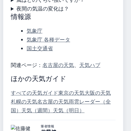
夜間の気温の変化は？
情報源
気象庁
気象庁 各種データ
国土交通省
関連ページ：
名古屋の天気
、
天気ハブ
ほかの天気ガイド
すべての天気ガイド
東京の天気
大阪の天気
札幌の天気
名古屋の天気
雨雲レーダー（全
国）
天気（週間）
天気（明日）
筆者情報