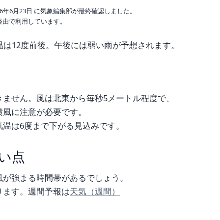
6年6月23日 に気象編集部が最終確認しました。
o 経由で利用しています。
は12度前後。午後には弱い雨が予想されます。
きません。風は北東から毎秒5メートル程度で、
横風に注意が必要です。
気温は6度まで下がる見込みです。
い点
風が強まる時間帯があるでしょう。
ります。週間予報は
天気（週間）