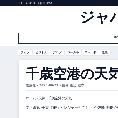
SAT, AUG 8
朝刊
日本語
ジャ
ホ
テック
ビジネス
ブログ
ローカル
ワールド
政治
千歳空港の天
佐藤健 • 2026-06-23 • 監修 渡辺 結衣
ホーム
›
天気
›
千歳空港の天気
文・
渡辺 翔太
（旅行・レジャー担当）
・
佐藤 美咲 