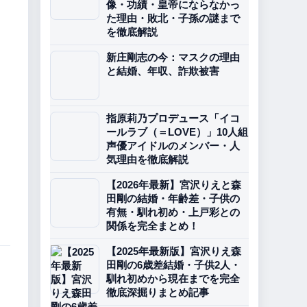
像・功績・皇帝にならなかっ
た理由・敗北・子孫の謎まで
を徹底解説
新庄剛志の今：マスクの理由
と結婚、年収、詐欺被害
指原莉乃プロデュース「イコ
ールラブ（＝LOVE）」10人組
声優アイドルのメンバー・人
気理由を徹底解説
【2026年最新】宮沢りえと森
田剛の結婚・年齢差・子供の
有無・馴れ初め・上戸彩との
関係を完全まとめ！
【2025年最新版】宮沢りえ森
田剛の6歳差結婚・子供2人・
馴れ初めから現在までを完全
徹底深掘りまとめ記事