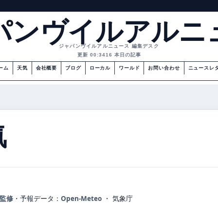
パンヴイルアルニ
ジャパンヴイルアルニュース 編集デスク
更新 00:34
16 本日の記事
ーム
天気
会社概要
ブログ
ローカル
ワールド
お問い合わせ
ニュースレ
気
が監修
・
予報データ：
Open-Meteo
・ 気象庁