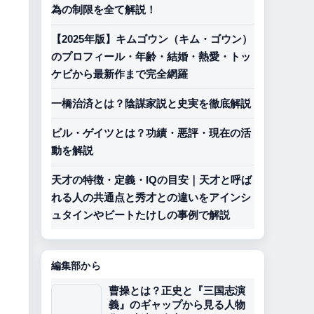
為の制限を全て解説！
【2025年版】キムゴウン（キム・ゴウン）
のプロフィール・年齢・結婚・熱愛・トッ
ケビから最新作まで完全網羅
一橋治済とは？陰謀家説と史実を徹底解説
ビル・ゲイツとは？功績・悪評・現在の活
動を解説
天才の特徴・定義・IQの目安｜天才と呼ば
れる人の共通点と秀才との違いをアインシ
ュタインやビートたけしの事例で解説
編集部から
曹操とは？正史と『三国志演
義』のギャップから見る人物