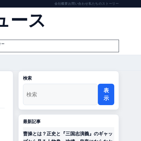
会社概要
お問い合わせ
私たちのストーリー
ュース
ター
検索
表
示
最新記事
曹操とは？正史と『三国志演義』のギャッ