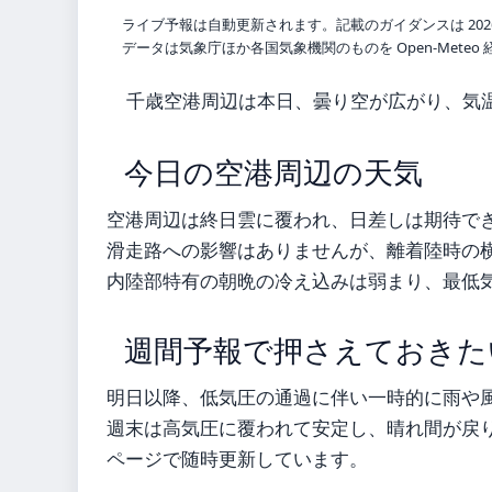
ライブ予報は自動更新されます。記載のガイダンスは 202
データは気象庁ほか各国気象機関のものを Open-Mete
千歳空港周辺は本日、曇り空が広がり、気温
今日の空港周辺の天気
空港周辺は終日雲に覆われ、日差しは期待で
滑走路への影響はありませんが、離着陸時の
内陸部特有の朝晩の冷え込みは弱まり、最低
週間予報で押さえておきた
明日以降、低気圧の通過に伴い一時的に雨や
週末は高気圧に覆われて安定し、晴れ間が戻
ページで随時更新しています。