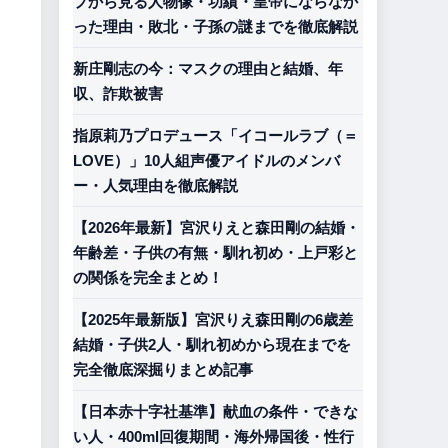
プから見る人物像・功績・皇帝にならなか
った理由・敗北・子孫の謎までを徹底解説
新庄剛志の今：マスクの理由と結婚、年
収、詐欺被害
指原莉乃プロデュース「イコールラブ（＝
LOVE）」10人組声優アイドルのメンバ
ー・人気理由を徹底解説
【2026年最新】宮沢りえと森田剛の結婚・
年齢差・子供の有無・馴れ初め・上戸彩と
の関係を完全まとめ！
【2025年最新版】宮沢りえ森田剛の6歳差
結婚・子供2人・馴れ初めから現在までを
完全徹底深掘りまとめ記事
【日本赤十字社基準】献血の条件・できな
い人・400ml回復期間・海外帰国後・性行