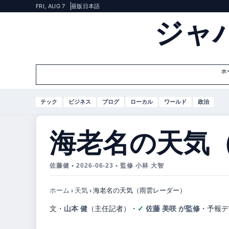
FRI, AUG 7
昼版
日本語
ジャ
ホ
テック
ビジネス
ブログ
ローカル
ワールド
政治
海老名の天気
佐藤健 • 2026-06-23 • 監修 小林 大智
ホーム
›
天気
›
海老名の天気（雨雲レーダー）
文・
山本 健
（主任記者）
・
佐藤 美咲 が監修
・
予報デ