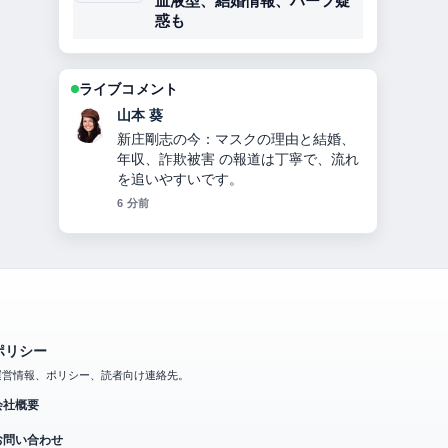
血液型、結婚情報、ハーフ疑
惑も
ライブコメント
加藤 海斗
指原莉乃プロデュース「イコールラブ
（＝LOVE）」10人組声優アイドルの
メンバー・人気理由を徹底解説 周辺の
検証がしっかりしていて安心感があり
ます。
8 分前
ポリシー
運営情報、ポリシー、読者向け連絡先。
会社概要