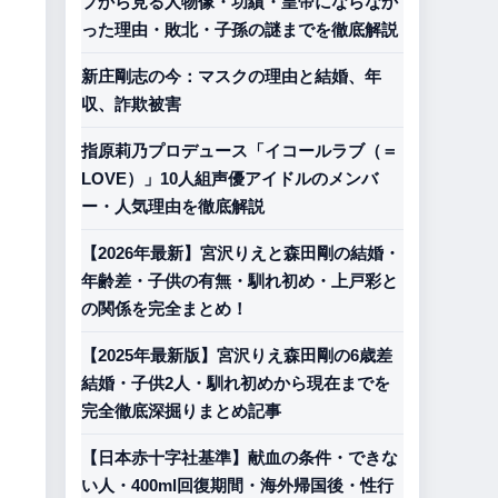
プから見る人物像・功績・皇帝にならなか
った理由・敗北・子孫の謎までを徹底解説
新庄剛志の今：マスクの理由と結婚、年
収、詐欺被害
指原莉乃プロデュース「イコールラブ（＝
LOVE）」10人組声優アイドルのメンバ
ー・人気理由を徹底解説
【2026年最新】宮沢りえと森田剛の結婚・
年齢差・子供の有無・馴れ初め・上戸彩と
の関係を完全まとめ！
【2025年最新版】宮沢りえ森田剛の6歳差
結婚・子供2人・馴れ初めから現在までを
完全徹底深掘りまとめ記事
【日本赤十字社基準】献血の条件・できな
い人・400ml回復期間・海外帰国後・性行