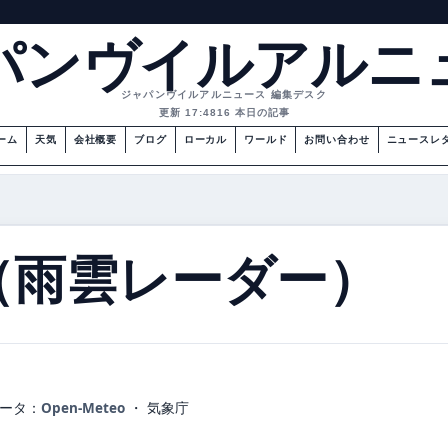
パンヴイルアルニ
ジャパンヴイルアルニュース 編集デスク
更新 17:48
16 本日の記事
ーム
天気
会社概要
ブログ
ローカル
ワールド
お問い合わせ
ニュースレ
（雨雲レーダー）
ータ：
Open-Meteo
・ 気象庁