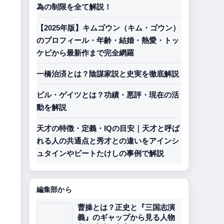
為の制限を全て解説！
【2025年版】キムゴウン（キム・ゴウン）
のプロフィール・年齢・結婚・熱愛・トッ
ケビから最新作まで完全網羅
一橋治済とは？陰謀家説と史実を徹底解説
ビル・ゲイツとは？功績・悪評・現在の活
動を解説
天才の特徴・定義・IQの目安｜天才と呼ば
れる人の共通点と秀才との違いをアインシ
ュタインやビートたけしの事例で解説
編集部から
曹操とは？正史と『三国志演
義』のギャップから見る人物