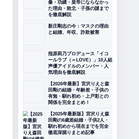
像・功績・皇帝にならなかっ
た理由・敗北・子孫の謎まで
を徹底解説
新庄剛志の今：マスクの理由
と結婚、年収、詐欺被害
指原莉乃プロデュース「イコ
ールラブ（＝LOVE）」10人組
声優アイドルのメンバー・人
気理由を徹底解説
【2026年最新】宮沢りえと森
田剛の結婚・年齢差・子供の
有無・馴れ初め・上戸彩との
関係を完全まとめ！
【2025年最新版】宮沢りえ森
田剛の6歳差結婚・子供2人・
馴れ初めから現在までを完全
徹底深掘りまとめ記事