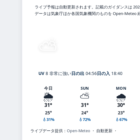
ライブ予報は自動更新されます。記載のガイダンスは 202
データは気象庁ほか各国気象機関のものを Open-Mete
⛅
晴れ時々曇り
26°
C
Ebina
体感 32° ・ 風 1 m/s ・ 
UV
8 非常に強い
日の出
04:56
日の入
18:40
今日
SUN
MON
🌦️
⛅
🌧️
31°
31°
30°
25°
24°
23°
💧31%
💧72%
💧67%
ライブデータ提供：
Open-Meteo
・ 自動更新 ・