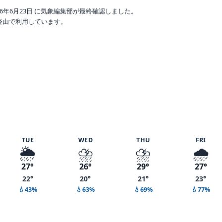
6年6月23日 に気象編集部が最終確認しました。
o 経由で利用しています。
湿度 93%
TUE
WED
THU
FRI
🌦️
⛈️
⛈️
🌧️
27°
26°
29°
27°
22°
20°
21°
23°
💧43%
💧63%
💧69%
💧77%