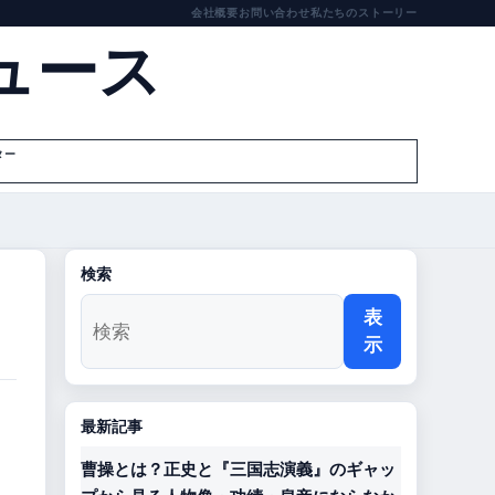
会社概要
お問い合わせ
私たちのストーリー
ュース
ター
検索
表
示
最新記事
曹操とは？正史と『三国志演義』のギャッ