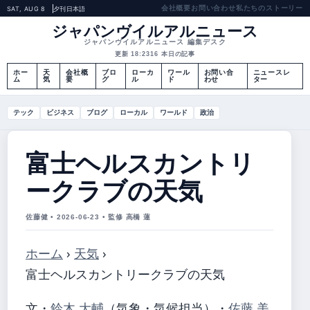
会社概要
お問い合わせ
私たちのストーリー
SAT, AUG 8
夕刊
日本語
ジャパンヴイルアルニュース
ジャパンヴイルアルニュース 編集デスク
更新 18:23
16 本日の記事
ホー
天
会社概
ブロ
ローカ
ワール
お問い合
ニュースレ
ム
気
要
グ
ル
ド
わせ
ター
テック
ビジネス
ブログ
ローカル
ワールド
政治
富士ヘルスカントリ
ークラブの天気
佐藤健 • 2026-06-23 • 監修 高橋 蓮
ホーム
›
天気
›
富士ヘルスカントリークラブの天気
文・
鈴木 大輔
（気象・気候担当）
・
佐藤 美