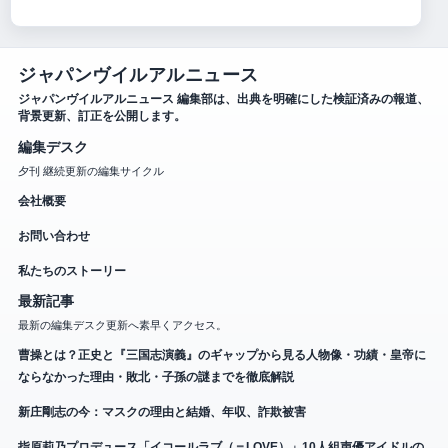
ジャパンヴイルアルニュース
ジャパンヴイルアルニュース 編集部は、出典を明確にした検証済みの報道、
背景更新、訂正を公開します。
編集デスク
夕刊 継続更新の編集サイクル
会社概要
お問い合わせ
私たちのストーリー
最新記事
最新の編集デスク更新へ素早くアクセス。
曹操とは？正史と『三国志演義』のギャップから見る人物像・功績・皇帝に
ならなかった理由・敗北・子孫の謎までを徹底解説
新庄剛志の今：マスクの理由と結婚、年収、詐欺被害
指原莉乃プロデュース「イコールラブ（＝LOVE）」10人組声優アイドルの