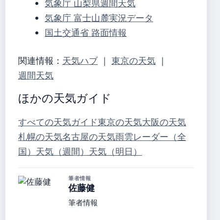
気象庁 山梨県週間天気
気象庁 富士山麓実況データ
国土交通省 路面情報
関連情報：
天気ハブ
｜
東京の天気
｜
週間天気
ほかの天気ガイド
すべての天気ガイド
東京の天気
大阪の天気
札幌の天気
名古屋の天気
雨雲レーダー（全
国）
天気（週間）
天気（明日）
筆者情報
佐藤健
筆者情報