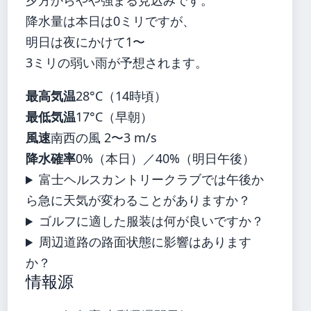
降水量は本日は0ミリですが、
明日は夜にかけて1〜
3ミリの弱い雨が予想されます。
最高気温
28°C（14時頃）
最低気温
17°C（早朝）
風速
南西の風 2〜3 m/s
降水確率
0%（本日）／40%（明日午後）
富士ヘルスカントリークラブでは午後か
ら急に天気が変わることがありますか？
ゴルフに適した服装は何が良いですか？
周辺道路の路面状態に影響はあります
か？
情報源