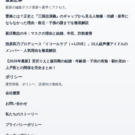
最新記事
最新の編集デスク更新へ素早くアクセス。
曹操とは？正史と『三国志演義』のギャップから見る人物像・功績・皇帝に
ならなかった理由・敗北・子孫の謎までを徹底解説
新庄剛志の今：マスクの理由と結婚、年収、詐欺被害
指原莉乃プロデュース「イコールラブ（＝LOVE）」10人組声優アイドルの
メンバー・人気理由を徹底解説
【2026年最新】宮沢りえと森田剛の結婚・年齢差・子供の有無・馴れ初め・
上戸彩との関係を完全まとめ！
ポリシー
運営情報、ポリシー、読者向け連絡先。
会社概要
お問い合わせ
私たちのストーリー
プライバシーポリシー