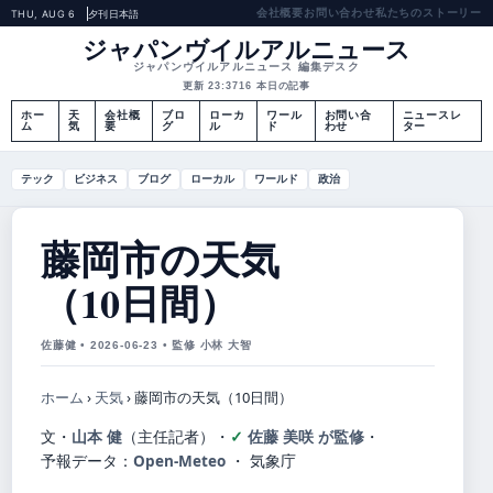
会社概要
お問い合わせ
私たちのストーリー
THU, AUG 6
夕刊
日本語
ジャパンヴイルアルニュース
ジャパンヴイルアルニュース 編集デスク
更新 23:37
16 本日の記事
ホー
天
会社概
ブロ
ローカ
ワール
お問い合
ニュースレ
ム
気
要
グ
ル
ド
わせ
ター
テック
ビジネス
ブログ
ローカル
ワールド
政治
藤岡市の天気
（10日間）
佐藤健 • 2026-06-23 • 監修 小林 大智
ホーム
›
天気
›
藤岡市の天気（10日間）
文・
山本 健
（主任記者）
・
佐藤 美咲 が監修
・
予報データ：
Open-Meteo
・ 気象庁