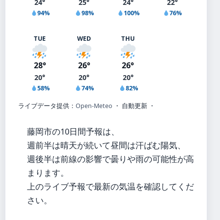
24°
25°
24°
22°
94%
98%
100%
76%
TUE
WED
THU
28°
26°
26°
20°
20°
20°
58%
74%
82%
ライブデータ提供：
Open-Meteo
・ 自動更新 ・
藤岡市の10日間予報は、
週前半は晴天が続いて昼間は汗ばむ陽気、
週後半は前線の影響で曇りや雨の可能性が高
まります。
上のライブ予報で最新の気温を確認してくだ
さい。