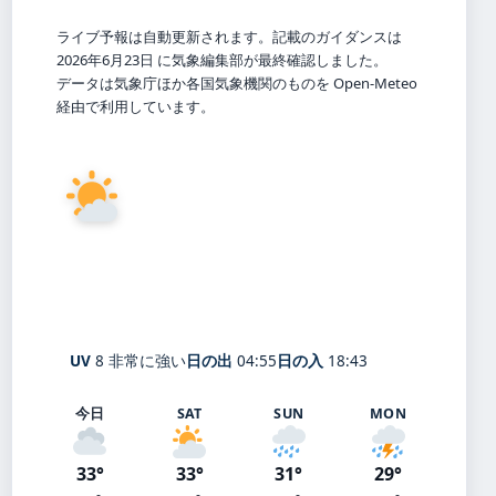
ライブ予報は自動更新されます。記載のガイダンスは
2026年6月23日 に気象編集部が最終確認しました。
データは気象庁ほか各国気象機関のものを Open-Meteo
経由で利用しています。
27°
C
晴れ
Fujioka
体感 32° ・ 風 1 m/s ・ 湿度 84%
UV
8 非常に強い
日の出
04:55
日の入
18:43
今日
SAT
SUN
MON
33°
33°
31°
29°