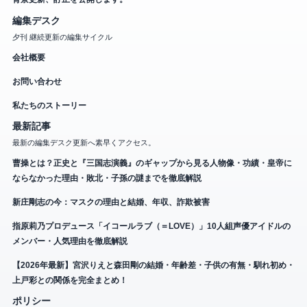
編集デスク
夕刊 継続更新の編集サイクル
会社概要
お問い合わせ
私たちのストーリー
最新記事
最新の編集デスク更新へ素早くアクセス。
曹操とは？正史と『三国志演義』のギャップから見る人物像・功績・皇帝に
ならなかった理由・敗北・子孫の謎までを徹底解説
新庄剛志の今：マスクの理由と結婚、年収、詐欺被害
指原莉乃プロデュース「イコールラブ（＝LOVE）」10人組声優アイドルの
メンバー・人気理由を徹底解説
【2026年最新】宮沢りえと森田剛の結婚・年齢差・子供の有無・馴れ初め・
上戸彩との関係を完全まとめ！
ポリシー