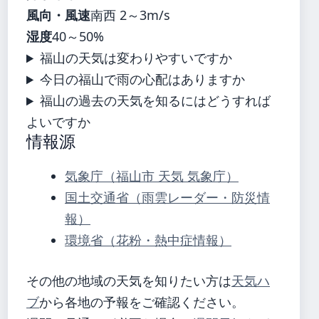
風向・風速
南西 2～3m/s
湿度
40～50%
福山の天気は変わりやすいですか
今日の福山で雨の心配はありますか
福山の過去の天気を知るにはどうすれば
よいですか
情報源
気象庁（福山市 天気 気象庁）
国土交通省（雨雲レーダー・防災情
報）
環境省（花粉・熱中症情報）
その他の地域の天気を知りたい方は
天気ハ
ブ
から各地の予報をご確認ください。