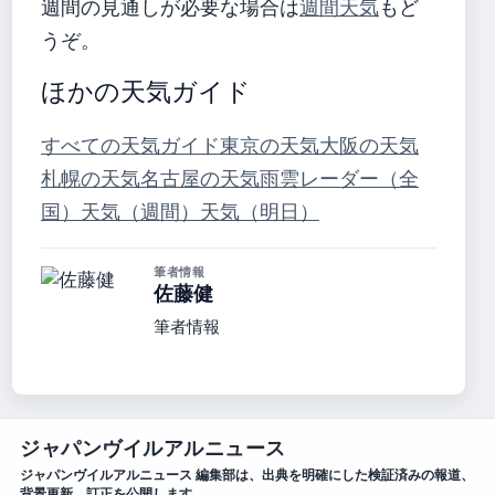
週間の見通しが必要な場合は
週間天気
もど
うぞ。
ほかの天気ガイド
すべての天気ガイド
東京の天気
大阪の天気
札幌の天気
名古屋の天気
雨雲レーダー（全
国）
天気（週間）
天気（明日）
筆者情報
佐藤健
筆者情報
ジャパンヴイルアルニュース
ジャパンヴイルアルニュース 編集部は、出典を明確にした検証済みの報道、
背景更新、訂正を公開します。