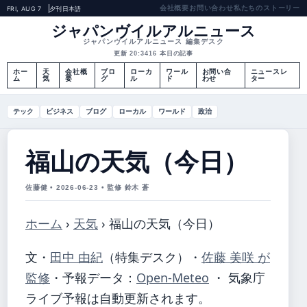
会社概要
お問い合わせ
私たちのストーリー
FRI, AUG 7
夕刊
日本語
ジャパンヴイルアルニュース
ジャパンヴイルアルニュース 編集デスク
更新 20:34
16 本日の記事
ホー
天
会社概
ブロ
ローカ
ワール
お問い合
ニュースレ
ム
気
要
グ
ル
ド
わせ
ター
テック
ビジネス
ブログ
ローカル
ワールド
政治
福山の天気（今日）
佐藤健 • 2026-06-23 • 監修 鈴木 蒼
ホーム
›
天気
›
福山の天気（今日）
文・
田中 由紀
（特集デスク）
・
佐藤 美咲 が
監修
・
予報データ：
Open-Meteo
・ 気象庁
ライブ予報は自動更新されます。