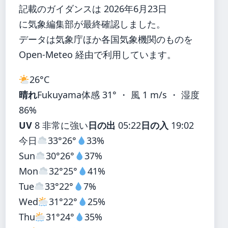
記載のガイダンスは 2026年6月23日
に気象編集部が最終確認しました。
データは気象庁ほか各国気象機関のものを
Open-Meteo 経由で利用しています。
26°
C
晴れ
Fukuyama
体感 31° ・ 風 1 m/s ・ 湿度
86%
UV
8 非常に強い
日の出
05:22
日の入
19:02
今日
33°
26°
33%
Sun
30°
26°
37%
Mon
32°
25°
41%
Tue
33°
22°
7%
Wed
31°
22°
25%
Thu
31°
24°
35%