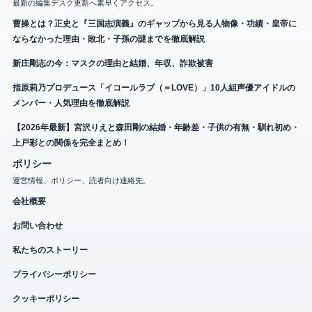
最新の編集デスク更新へ素早くアクセス。
曹操とは？正史と『三国志演義』のギャップから見る人物像・功績・皇帝に
ならなかった理由・敗北・子孫の謎までを徹底解説
新庄剛志の今：マスクの理由と結婚、年収、詐欺被害
指原莉乃プロデュース「イコールラブ（＝LOVE）」10人組声優アイドルの
メンバー・人気理由を徹底解説
【2026年最新】宮沢りえと森田剛の結婚・年齢差・子供の有無・馴れ初め・
上戸彩との関係を完全まとめ！
ポリシー
運営情報、ポリシー、読者向け連絡先。
会社概要
お問い合わせ
私たちのストーリー
プライバシーポリシー
クッキーポリシー