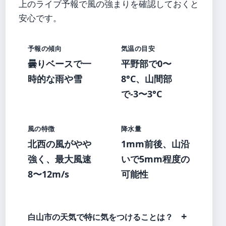
上のライブ予報で風の強まりを確認しておくと
安心です。
予報の傾向
気温の目安
曇りベースで一
平野部で0〜
時的な雨や雪
8°C、山間部
で-3〜3°C
風の特徴
降水量
北西の風がやや
1mm前後、山沿
強く、最大風速
いで5mm程度の
8〜12m/s
可能性
白山市の天気で特に気をつけることは？