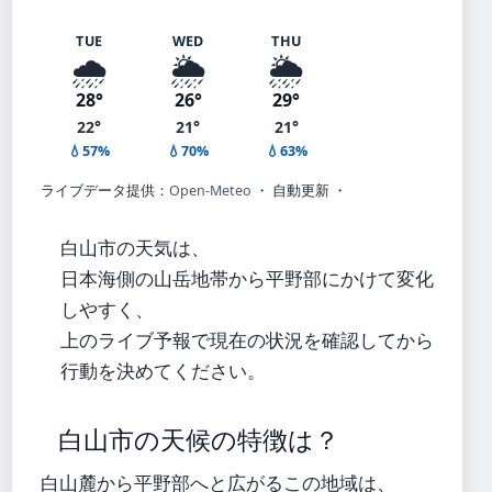
TUE
WED
THU
🌧️
🌦️
🌦️
28°
26°
29°
22°
21°
21°
💧57%
💧70%
💧63%
ライブデータ提供：
Open-Meteo
・ 自動更新 ・
白山市の天気は、
日本海側の山岳地帯から平野部にかけて変化
しやすく、
上のライブ予報で現在の状況を確認してから
行動を決めてください。
白山市の天候の特徴は？
白山麓から平野部へと広がるこの地域は、