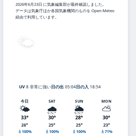
2026年6月23日 に気象編集部が最終確認しました。
データは気象庁ほか各国気象機関のものを Open-Meteo
経由で利用しています。
🌤️
28°
C
晴れ
Hakusan
体感 34° ・ 風 1 m/s ・ 湿度 90%
UV
8 非常に強い
日の出
05:04
日の入
18:54
今日
SAT
SUN
MON
🌤️
🌧️
🌦️
⛅
33°
30°
28°
30°
26°
25°
25°
23°
💧100%
💧100%
💧100%
💧71%