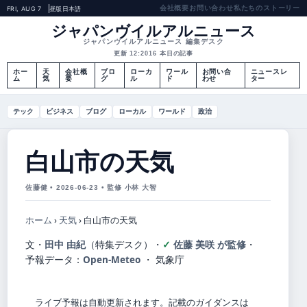
会社概要
お問い合わせ
私たちのストーリー
FRI, AUG 7
昼版
日本語
ジャパンヴイルアルニュース
ジャパンヴイルアルニュース 編集デスク
更新 12:20
16 本日の記事
ホー
天
会社概
ブロ
ローカ
ワール
お問い合
ニュースレ
ム
気
要
グ
ル
ド
わせ
ター
テック
ビジネス
ブログ
ローカル
ワールド
政治
白山市の天気
佐藤健 • 2026-06-23 • 監修 小林 大智
ホーム
›
天気
›
白山市の天気
文・
田中 由紀
（特集デスク）
・
佐藤 美咲 が監修
・
予報データ：
Open-Meteo
・ 気象庁
ライブ予報は自動更新されます。記載のガイダンスは